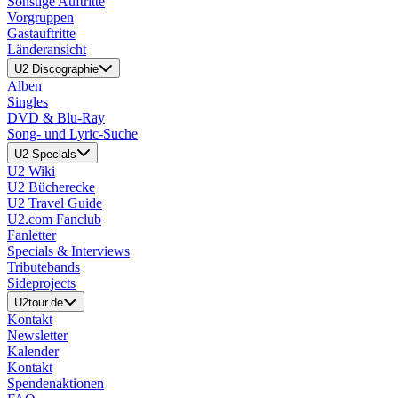
Sonstige Auftritte
Vorgruppen
Gastauftritte
Länderansicht
U2 Discographie
Alben
Singles
DVD & Blu-Ray
Song- und Lyric-Suche
U2 Specials
U2 Wiki
U2 Bücherecke
U2 Travel Guide
U2.com Fanclub
Fanletter
Specials & Interviews
Tributebands
Sideprojects
U2tour.de
Kontakt
Newsletter
Kalender
Kontakt
Spendenaktionen