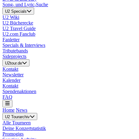
Song- und Lyric-Suche
U2 Specials
U2 Wiki
U2 Bücherecke
U2 Travel Guide
U2.com Fanclub
Fanletter
Specials & Interviews
Tributebands
Sideprojects
U2tour.de
Kontakt
Newsletter
Kalender
Kontakt
Spendenaktionen
FAQ
Home
News
U2 Tourarchiv
Alle Tourneen
Deine Konzertstatistik
Promogigs