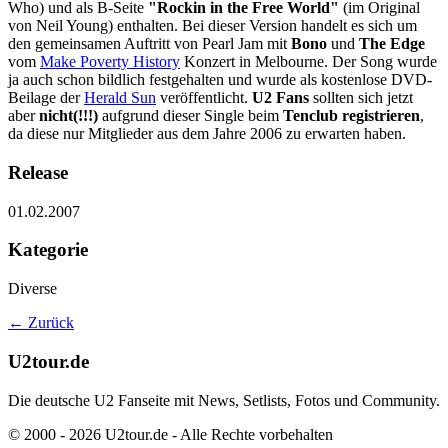
Who) und als B-Seite
"Rockin in the Free World"
(im Original
von Neil Young) enthalten. Bei dieser Version handelt es sich um
den gemeinsamen Auftritt von Pearl Jam mit
Bono
und
The Edge
vom
Make Poverty History
Konzert in Melbourne. Der Song wurde
ja auch schon bildlich festgehalten und wurde als kostenlose DVD-
Beilage der
Herald Sun
veröffentlicht.
U2 Fans
sollten sich jetzt
aber
nicht(!!!)
aufgrund dieser Single beim
Tenclub registrieren
,
da diese nur Mitglieder aus dem Jahre 2006 zu erwarten haben.
Release
01.02.2007
Kategorie
Diverse
← Zurück
U2tour.de
Die deutsche U2 Fanseite mit News, Setlists, Fotos und Community.
© 2000 - 2026 U2tour.de - Alle Rechte vorbehalten