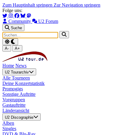
Zum Hauptinhalt springen
Zur Navigation springen
Folge uns:
Community
U2 Forum
Suche
A-
A+
Home
News
U2 Tourarchiv
Alle Tourneen
Deine Konzertstatistik
Promogigs
Sonstige Auftritte
Vorgruppen
Gastauftritte
Länderansicht
U2 Discographie
Alben
Singles
DVD & Blu-Ray