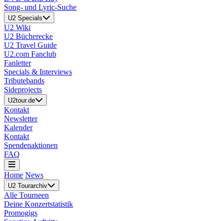
Song- und Lyric-Suche
U2 Specials
U2 Wiki
U2 Bücherecke
U2 Travel Guide
U2.com Fanclub
Fanletter
Specials & Interviews
Tributebands
Sideprojects
U2tour.de
Kontakt
Newsletter
Kalender
Kontakt
Spendenaktionen
FAQ
Home
News
U2 Tourarchiv
Alle Tourneen
Deine Konzertstatistik
Promogigs