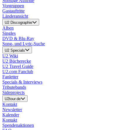
Sonstige Auftritte
Vorgruppen
Gastauftritte
Länderansicht
U2 Discographie
Alben
Singles
DVD & Blu-Ray
Song- und Lyric-Suche
U2 Specials
U2 Wiki
U2 Bücherecke
U2 Travel Guide
U2.com Fanclub
Fanletter
Specials & Interviews
Tributebands
Sideprojects
U2tour.de
Kontakt
Newsletter
Kalender
Kontakt
Spendenaktionen