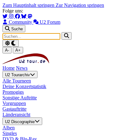
Zum Hauptinhalt springen
Zur Navigation springen
Folge uns:
Community
U2 Forum
Suche
A-
A+
Home
News
U2 Tourarchiv
Alle Tourneen
Deine Konzertstatistik
Promogigs
Sonstige Auftritte
Vorgruppen
Gastauftritte
Länderansicht
U2 Discographie
Alben
Singles
DVD & Blu-Ray