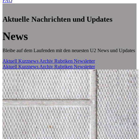
FAQ
Aktuelle Nachrichten und Updates
News
Bleibe auf dem Laufenden mit den neuesten U2 News und Updates
Aktuell
Kurznews
Archiv
Rubriken
Newsletter
Aktuell
Kurznews
Archiv
Rubriken
Newsletter