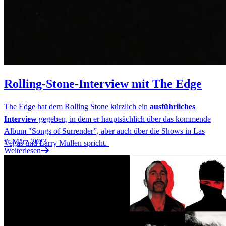
Rolling-Stone-Interview mit The Edge
The Edge hat dem Rolling Stone kürzlich ein
ausführliches
Interview
gegeben, in dem er hauptsächlich über das kommende
Album "Songs of Surrender”, aber auch über die Shows in Las
7. März 2023
Vegas und Larry Mullen spricht.
Weiterlesen
Wir haben für euch im Folgenden die wesentlichen Aussagen
zusammengefasst: