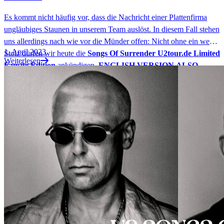
Es kommt nicht häufig vor, dass die Nachricht einer Plattenfirma
ungläubiges Staunen in unserem Team auslöst. In diesem Fall stehen
uns allerdings nach wie vor die Münder offen: Nicht ohne ein wenig
1. April 2023
Stolz dürfen wir heute die
Songs Of Surrender U2tour.de Limited
Weiterlesen
Fansite Edition
ankündigen.
ENGLISH VERSION ALSO
.