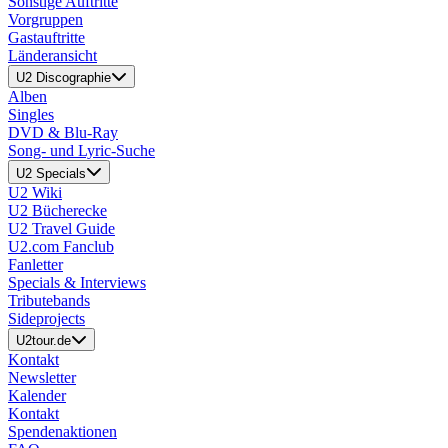
Sonstige Auftritte
Vorgruppen
Gastauftritte
Länderansicht
U2 Discographie
Alben
Singles
DVD & Blu-Ray
Song- und Lyric-Suche
U2 Specials
U2 Wiki
U2 Bücherecke
U2 Travel Guide
U2.com Fanclub
Fanletter
Specials & Interviews
Tributebands
Sideprojects
U2tour.de
Kontakt
Newsletter
Kalender
Kontakt
Spendenaktionen