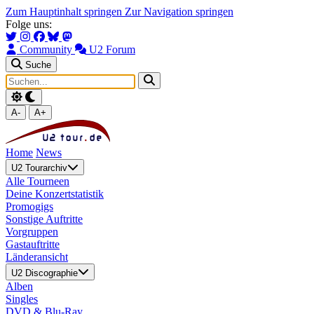
Zum Hauptinhalt springen
Zur Navigation springen
Folge uns:
Community
U2 Forum
Suche
A-
A+
Home
News
U2 Tourarchiv
Alle Tourneen
Deine Konzertstatistik
Promogigs
Sonstige Auftritte
Vorgruppen
Gastauftritte
Länderansicht
U2 Discographie
Alben
Singles
DVD & Blu-Ray