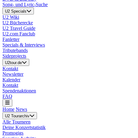
Song- und Lyric-Suche
U2 Specials
U2 Wiki
U2 Bücherecke
U2 Travel Guide
U2.com Fanclub
Fanletter
Specials & Interviews
Tributebands
Sideprojects
U2tour.de
Kontakt
Newsletter
Kalender
Kontakt
Spendenaktionen
FAQ
Home
News
U2 Tourarchiv
Alle Tourneen
Deine Konzertstatistik
Promogigs