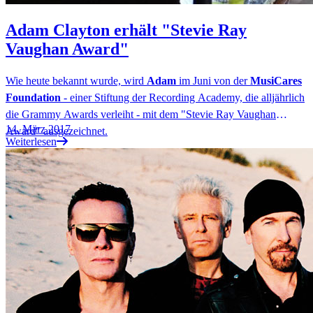
Adam Clayton erhält "Stevie Ray
Vaughan Award"
Wie heute bekannt wurde, wird
Adam
im Juni von der
MusiCares
Foundation
- einer Stiftung der Recording Academy, die alljährlich
die Grammy Awards verleiht - mit dem "Stevie Ray Vaughan
14. März 2017
Award" ausgezeichnet.
Weiterlesen