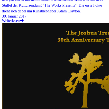
Staffel der Kultursendung "The Works Presents". Die erste Folge
dreht sich dabei um Kunstliebhaber Adam Clayton.
30. Januar 2017
Weiterlesen