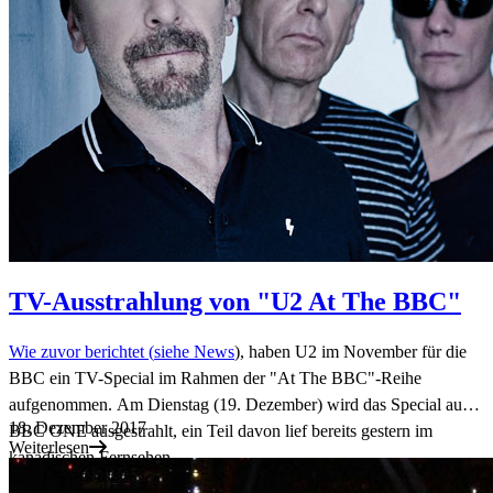
TV-Ausstrahlung von "U2 At The BBC"
Wie zuvor berichtet (
siehe News
), haben U2 im November für die
BBC ein TV-Special im Rahmen der "At The BBC"-Reihe
aufgenommen. Am Dienstag (19. Dezember) wird das Special auf
18. Dezember 2017
BBC ONE ausgestrahlt, ein Teil davon lief bereits gestern im
Weiterlesen
kanadischen Fernsehen.