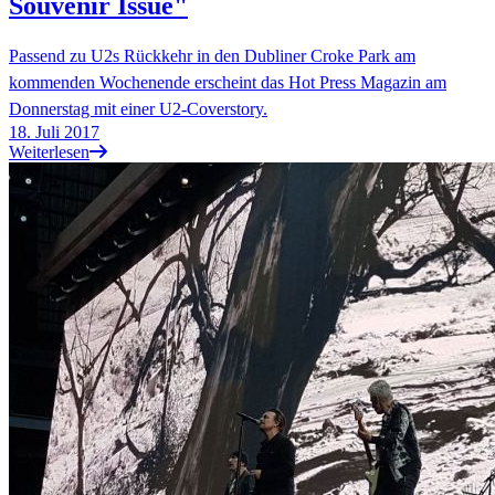
Souvenir Issue"
Passend zu U2s Rückkehr in den Dubliner Croke Park am
kommenden Wochenende erscheint das Hot Press Magazin am
Donnerstag mit einer U2-Coverstory.
18. Juli 2017
Weiterlesen