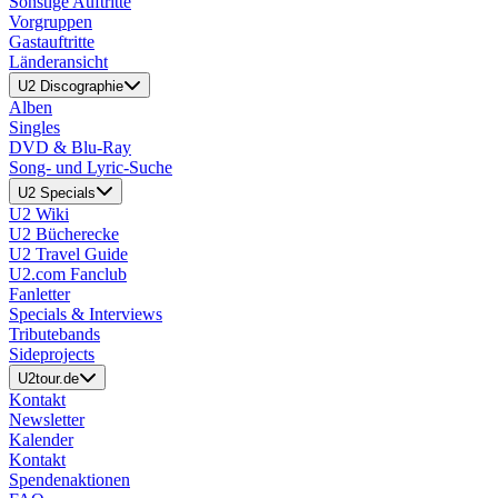
Sonstige Auftritte
Vorgruppen
Gastauftritte
Länderansicht
U2 Discographie
Alben
Singles
DVD & Blu-Ray
Song- und Lyric-Suche
U2 Specials
U2 Wiki
U2 Bücherecke
U2 Travel Guide
U2.com Fanclub
Fanletter
Specials & Interviews
Tributebands
Sideprojects
U2tour.de
Kontakt
Newsletter
Kalender
Kontakt
Spendenaktionen