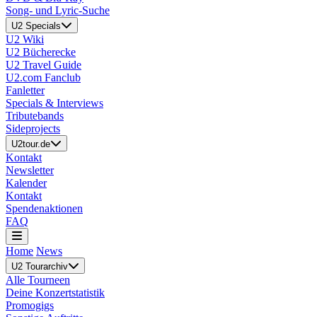
Song- und Lyric-Suche
U2 Specials
U2 Wiki
U2 Bücherecke
U2 Travel Guide
U2.com Fanclub
Fanletter
Specials & Interviews
Tributebands
Sideprojects
U2tour.de
Kontakt
Newsletter
Kalender
Kontakt
Spendenaktionen
FAQ
Home
News
U2 Tourarchiv
Alle Tourneen
Deine Konzertstatistik
Promogigs