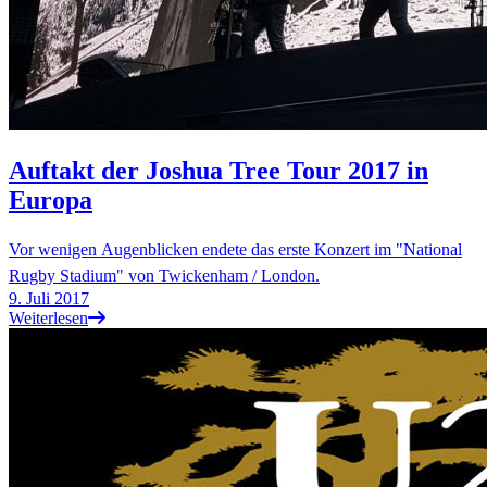
Auftakt der Joshua Tree Tour 2017 in
Europa
Vor wenigen Augenblicken endete das erste Konzert im "National
Rugby Stadium" von Twickenham / London.
9. Juli 2017
Weiterlesen