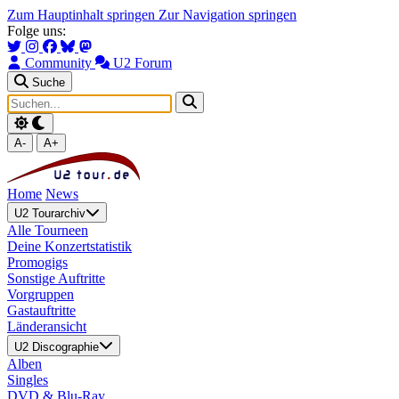
Zum Hauptinhalt springen
Zur Navigation springen
Folge uns:
Community
U2 Forum
Suche
A-
A+
Home
News
U2 Tourarchiv
Alle Tourneen
Deine Konzertstatistik
Promogigs
Sonstige Auftritte
Vorgruppen
Gastauftritte
Länderansicht
U2 Discographie
Alben
Singles
DVD & Blu-Ray