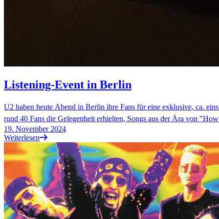
Listening-Event in Berlin
U2 haben heute Abend in Berlin ihre Fans für eine exklusive, ca. e
rund 40 Fans die Gelegenheit erhielten, Songs aus der Ära von "How
19. November 2024
Weiterlesen