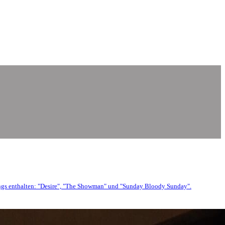
 Songs enthalten: "Desire", "The Showman" und "Sunday Bloody Sunday".