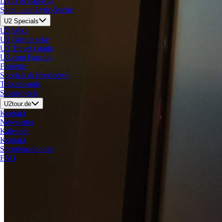
DVD & Blu-Ray
Song- und Lyric-Suche
U2 Specials
U2 Wiki
U2 Bücherecke
U2 Travel Guide
U2.com Fanclub
Fanletter
Specials & Interviews
Tributebands
Sideprojects
U2tour.de
Kontakt
Newsletter
Kalender
Kontakt
Spendenaktionen
FAQ