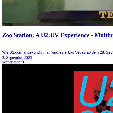
Zoo Station: A U2:UV Experience - Multim
Wie U2.com angekündigt hat, wird es in Las Vegas ab dem 28. Se
3. September 2023
Weiterlesen