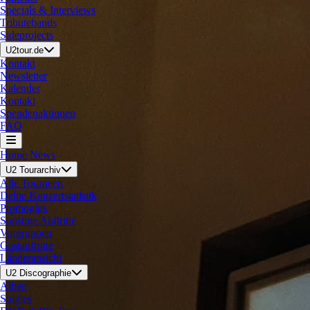
Specials & Interviews
Tributebands
Sideprojects
U2tour.de
Kontakt
Newsletter
Kalender
Kontakt
Spendenaktionen
FAQ
Home
News
U2 Tourarchiv
Alle Tourneen
Deine Konzertstatistik
Promogigs
Sonstige Auftritte
Vorgruppen
Gastauftritte
Länderansicht
U2 Discographie
Alben
Singles