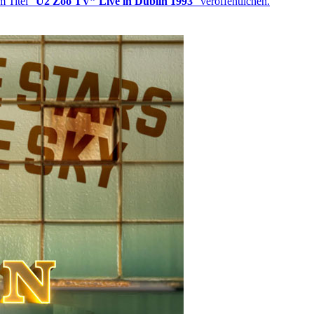
m Titel "
U2 Zoo TV” Live in Dublin 1993
” veröffentlichen.