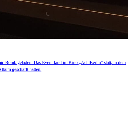
mic Bomb geladen. Das Event fand im Kino „AchtBerlin“ statt, in dem
Album geschafft hatten.