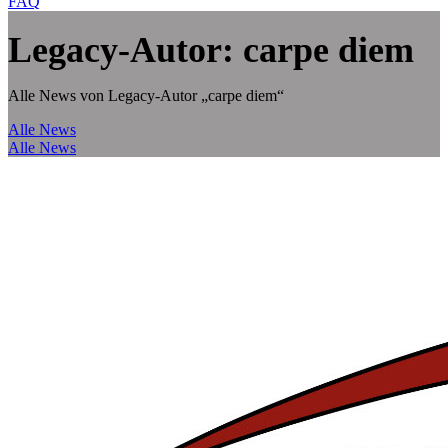
FAQ
Legacy-Autor: carpe diem
Alle News von Legacy-Autor „carpe diem“
Alle News
Alle News