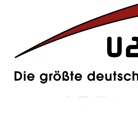
with that, a big song with lots of layers but not overproduced. Great
track. [...]"