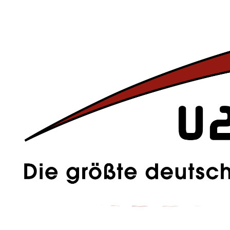
Cover mal gegenüber gestellt. Mittlerweile ist der
Plagiatsvorwurf
in den
Medien
auch
präsent
. So weiß jedenfalls bald jeder, dass U2
ein neues Album auf den Markt bringen.