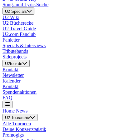
Song- und Lyric-Suche
U2 Specials
U2 Wiki
U2 Bücherecke
U2 Travel Guide
U2.com Fanclub
Fanletter
Specials & Interviews
Tributebands
Sideprojects
U2tour.de
Kontakt
Newsletter
Kalender
Kontakt
Spendenaktionen
FAQ
Home
News
U2 Tourarchiv
Alle Tourneen
Deine Konzertstatistik
Promogigs