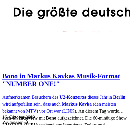
Bono in Markus Kavkas Musik-Format
"NUMBER ONE!"
Aufmerksamen Besuchern des
U2-Konzertes
dieses Jahr in
Berlin
wird aufgefallen sein, dass auch
Markus Kavka
(den meisten
bekannt von MTV) vor Ort war (
LINK
). An diesem Tag wurde
16. Oktober 2009
auch ein
Interview
mit
Bono
aufgezeichnet. Die 60-minütige Show
Weiterlesen
NUMBER ONE! bestehend aus Interviews, Dokus und