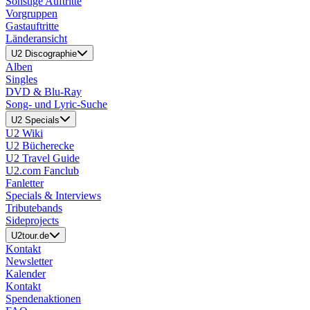
Sonstige Auftritte
Vorgruppen
Gastauftritte
Länderansicht
U2 Discographie
Alben
Singles
DVD & Blu-Ray
Song- und Lyric-Suche
U2 Specials
U2 Wiki
U2 Bücherecke
U2 Travel Guide
U2.com Fanclub
Fanletter
Specials & Interviews
Tributebands
Sideprojects
U2tour.de
Kontakt
Newsletter
Kalender
Kontakt
Spendenaktionen