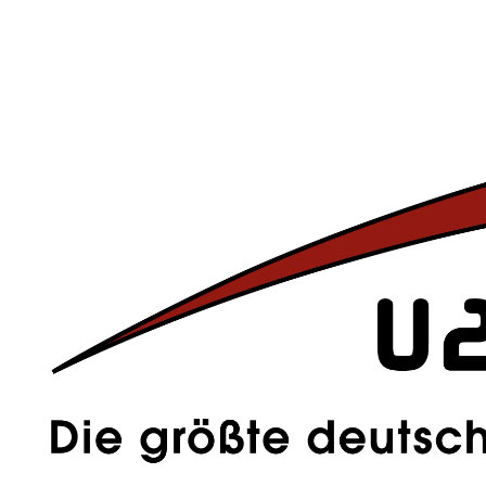
Konzertmitschnitt wird am
Mittwoch den 28.10 um 22.15 Uhr
bei
kabel eins
gezeigt.