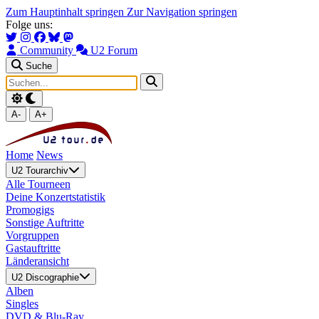
Zum Hauptinhalt springen
Zur Navigation springen
Folge uns:
Community
U2 Forum
Suche
A-
A+
Home
News
U2 Tourarchiv
Alle Tourneen
Deine Konzertstatistik
Promogigs
Sonstige Auftritte
Vorgruppen
Gastauftritte
Länderansicht
U2 Discographie
Alben
Singles
DVD & Blu-Ray