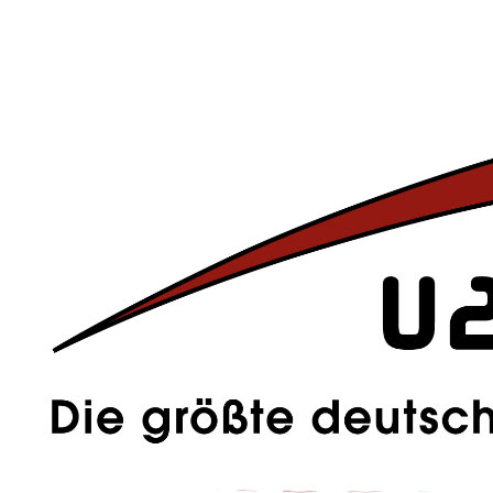
auch immer gerne hinweisen, nämlich
keine Tickets
bei
dubiosen
überteuerten Ticketverkäufern
zu kaufen. Wenn eine Tour
angekündigt wird, Konzert-Termine fest stehen oder die Tickets zu
kaufen sind erfahrt ihr das natürlich auch alles auf u2tour.de.