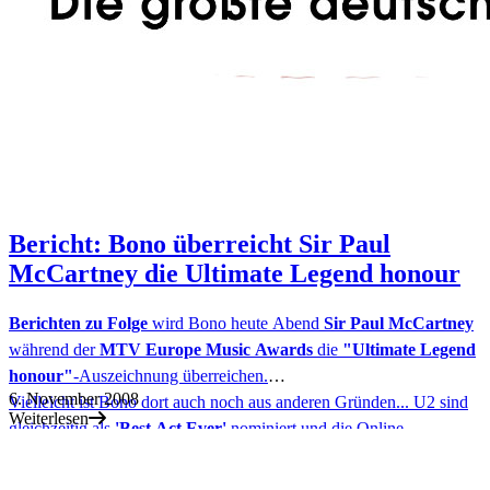
Bericht: Bono überreicht Sir Paul
McCartney die Ultimate Legend honour
Berichten zu Folge
wird Bono heute Abend
Sir Paul McCartney
während der
MTV Europe Music Awards
die
"Ultimate Legend
honour"
-Auszeichnung überreichen.
6. November 2008
Vielleicht ist Bono dort auch noch aus anderen Gründen... U2 sind
Weiterlesen
gleichzeitig als
'Best Act Ever'
nominiert
und
die Online-
Abstimmung ist mittlerweile abgeschlossen. Ob sich U2 gegen
Tokio Hotel
,
Rick Astley
,
Britney Spears
,
Christina Aguilera