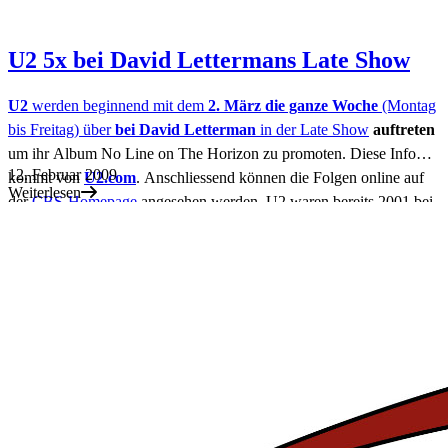
U2 5x bei David Lettermans Late Show
U2
werden beginnend mit dem
2. März die ganze Woche
(Montag
bis Freitag) über
bei David Letterman
in der
Late Show
auftreten
um ihr Album No Line on The Horizon zu promoten. Diese Info
12. Februar 2009
kommt von
U2.com
. Anschliessend können die Folgen online auf
Weiterlesen
der
CBS-Homepage
angesehen werden. U2 waren bereits 2001 bei
David Letterman aufgetreten und hatten live 'New York' und 'Stuck
In A Moment You Can't Get Out Of' gespielt (
Tourarchiv
).