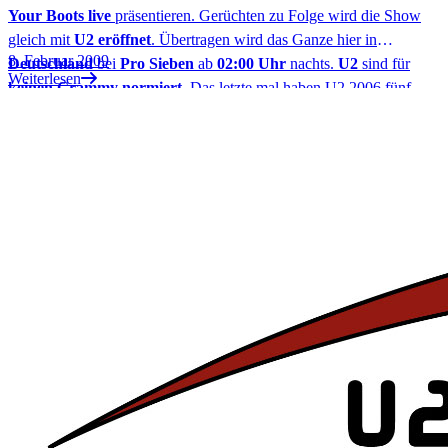
Your Boots live
präsentieren. Gerüchten zu Folge wird die Show
gleich mit
U2 eröffnet
. Übertragen wird das Ganze hier in
8. Februar 2009
Deutschland
bei
Pro Sieben
ab
02:00 Uhr
nachts.
U2
sind für
Weiterlesen
keinen Grammy normiert
. Das letzte mal haben U2 2006 fünf
Grammys abgeräumt und über die Zeit jede Menge Auftritte gehabt.
Wer einen
kleinen Rückblick
wagen möchte: