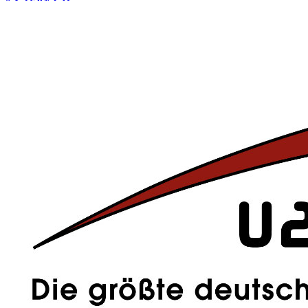
» 3-Track CD
» 2-Track CD
» 2-Track 7" Vinyl
Momentan hat Amazon.de die
Vinyl-Version
wieder
aus
dem
Sortiment genommen
. Wir gehen aber davon aus, dass sie bald
wieder im Sortiment erscheint, wir halten euch dazu auf dem
Laufenden.