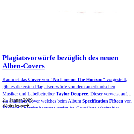
Plagiatsvorwürfe bezüglich des neuen
Alben-Covers
Kaum ist das
Cover
von
"No Line on The Horizon"
vorgestellt,
gibt es die ersten Plagiatsvorwürfe von dem amerikanischen
Musiker und Labelbetreiber
Taylor Deupree
. Dieser verweist auf
21. Januar 2009
ein ähnliches Cover welches beim Album
Specification Fifteen
von
Weiterlesen
Richard Chartier
benutzt worden ist. Grundlage scheint hier
wiederum das
Bild
von
Hiroshi Sugimoto
aus
Uttwil im Kanton
Thurgau (Schweiz)
, welches den
Bodensee
zeigt. Auf
rechtliche
Schritte
will Deupree
verzichten
.
Musikexpress.de
hat beide