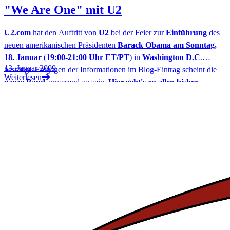
"We Are One" mit U2
U2.com
hat den Auftritt von
U2
bei der Feier zur
Einführung
des
neuen amerikanischen Präsidenten
Barack Obama am Sonntag,
18. Januar
(
19:00-21:00 Uhr ET/PT
) in
Washington D.C
.
13. Januar 2009
bestätigt. Entgegen der Informationen im Blog-Eintrag scheint die
Weiterlesen
ganze Band
anwesend zu sein.
Hier geht's zu allen bisher
bekannten Sendeterminen und Übertragungen.