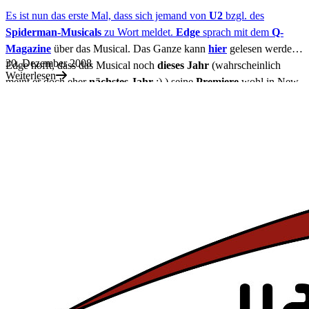
Es ist nun das erste Mal, dass sich jemand von
U2
bzgl. des
Spiderman-Musicals
zu Wort meldet.
Edge
sprach mit dem
Q-
Magazine
über das Musical. Das Ganze kann
hier
gelesen werden.
30. Dezember 2008
Edge hofft, dass das Musical noch
dieses Jahr
(wahrscheinlich
Weiterlesen
meint er doch eher
nächstes Jahr
;) ) seine
Premiere
wohl in New
York feiern kann.