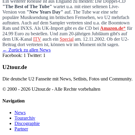
Ein weiterer Release ist aus England zu melden: Die Doppel-CD
"The Best of The Tube"
wartet u.a. mit einer seltenen Live-
The Tube Best Of
Version von
"New Years Day"
auf. The Tube war eine sehr
populäre Musiksendung im britischen Fernsehen, wo U2 mehrfach
auftraten. Auch auf dem Sampler vertreten sind u.a. die Boomtown
Rats und INXS. Als UK-Import gibt es die CD bei
Amazon.de
*
für
24.99 Euro zu bestellen. Und zum 20-jährigen Jubiläum gibt's auf
dem UK-Kanal
ITV
auch ein
Special
am. 12.11.2002. Ob der U2-
Beitrag dort vertreten ist, können wir im Moment nicht sagen.
← Zurück zu allen News
Facebook: 1
Twitter: 1
U2tour.de
Die deutsche U2 Fanseite mit News, Setlists, Fotos und Community.
© 2000 - 2026 U2tour.de - Alle Rechte vorbehalten
Navigation
News
Tourarchiv
Discographie
Partner