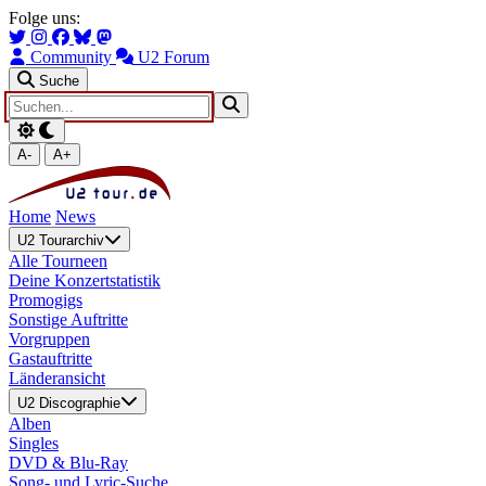
Zum Hauptinhalt springen
Zur Navigation springen
Folge uns:
Community
U2 Forum
Suche
A-
A+
Home
News
U2 Tourarchiv
Alle Tourneen
Deine Konzertstatistik
Promogigs
Sonstige Auftritte
Vorgruppen
Gastauftritte
Länderansicht
U2 Discographie
Alben
Singles
DVD & Blu-Ray
Song- und Lyric-Suche