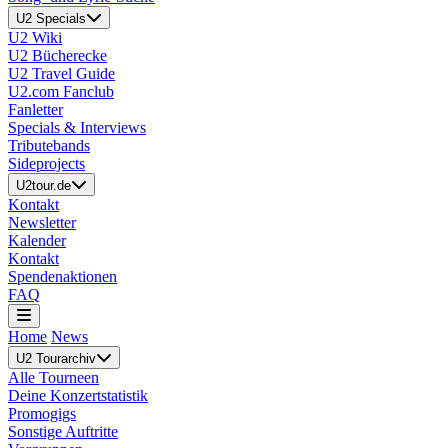
U2 Specials
U2 Wiki
U2 Bücherecke
U2 Travel Guide
U2.com Fanclub
Fanletter
Specials & Interviews
Tributebands
Sideprojects
U2tour.de
Kontakt
Newsletter
Kalender
Kontakt
Spendenaktionen
FAQ
Home
News
U2 Tourarchiv
Alle Tourneen
Deine Konzertstatistik
Promogigs
Sonstige Auftritte