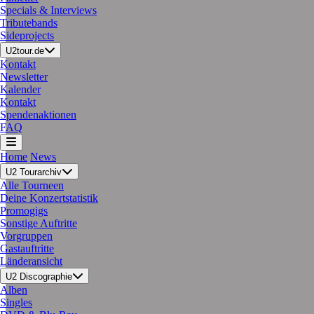
Specials & Interviews
Tributebands
Sideprojects
U2tour.de
Kontakt
Newsletter
Kalender
Kontakt
Spendenaktionen
FAQ
Home
News
U2 Tourarchiv
Alle Tourneen
Deine Konzertstatistik
Promogigs
Sonstige Auftritte
Vorgruppen
Gastauftritte
Länderansicht
U2 Discographie
Alben
Singles