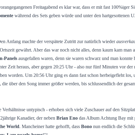
vorangegangenen Freitagabend es klar war, dass er mit fast 100%iger 
omente
während des Sets geben würde und unter den hartgesottenen U2
n Anfang machte der verspätete Zutritt zur natürlich wieder
ausverkau
 Ortszeit gewährt. Aber das war noch nicht alles, denn kaum kam man an
n-Panels
ausgefallen waren, denn sie waren schwarz und man konnte h
ter Zeit heraus, aber gegen 20:25 Uhr - also nur fünf Minuten vor de
en worden. Um 20:56 Uhr ging es dann fast schon herbeigefleht los, u
, die über den Song immer größer werden, bis schlussendlich der ges
 Verhältnisse untypisch - erhoben sich viele Zuschauer auf den Sitzpla
72jährige Kanadier, der neben
Brian Eno
das Album Achtung Bay mit pro
the World
. Mancheiner hatte gehofft, dass
Bono
nun endlich die Schlü
ey, I am nearly home
!"!