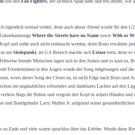
hl
von den
Foo Fighters
, der sichtlich Spaß hatte und frei drehte, wie 
h eigentlich normal verlief, denn auch dieser Abend wurde für den U2
 Gänsehautsongs
Where the Streets have no Name
sowie
With or W
m Kopf und sollte auch nicht enttäuscht werden, denn Bono erwähnte ju
 war am
Siedepunkt
, im GA Bereich machte sich
Extase
breit, denn es
n. Teilweise fremde Menschen lagen sich in den Armen und es kam so, B
 mit Freudentränen in den Augen wurde der Song mitgesungen und die 
s sonst, wenn dieser Song der Closer ist, ist nicht Edge nach Bono u
 schon ein unglaubliches erlösendes und dankbares Lachen auf den Lipp
 verliess flugs die Bühne und vergrub den Kopf in seinen Händen und 
kone und Bandgründer Larry Mullen Jr. aufgrund seiner gesundheitliche
 zu Ende und viele waren sprachlos über das Erlebte. Wurde diese Resi