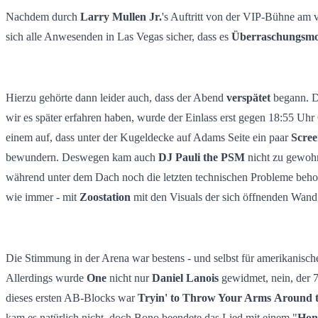
Grandioses Residency Finale mit "40"
Nachdem durch
Larry Mullen Jr.
's Auftritt von der VIP-Bühne am 
sich alle Anwesenden in Las Vegas sicher, dass es
Überraschungsm
Hierzu gehörte dann leider auch, dass der Abend
verspätet
begann. De
wir es später erfahren haben, wurde der Einlass erst gegen 18:55 Uhr
einem auf, dass unter der Kugeldecke auf Adams Seite ein paar
Scree
bewundern. Deswegen kam auch
DJ Pauli the PSM
nicht zu gewohn
während unter dem Dach noch die letzten technischen Probleme behob
wie immer - mit
Zoostation
mit den Visuals der sich öffnenden Wand
Die Stimmung in der Arena war bestens - und selbst für amerikanische
Allerdings wurde
One
nicht nur
Daniel Lanois
gewidmet, nein, der 
dieses ersten AB-Blocks war
Tryin' to Throw Your Arms
Around 
kam es natürlich nicht, doch Bono beendete das Lied mit einem "
Hon