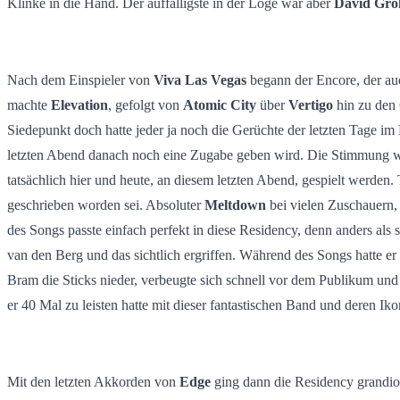
Klinke in die Hand. Der auffälligste in der Loge war aber
David Gro
Nach dem Einspieler von
Viva Las Vegas
begann der Encore, der auc
machte
Elevation
, gefolgt von
Atomic City
über
Vertigo
hin zu den
Siedepunkt doch hatte jeder ja noch die Gerüchte der letzten Tage i
letzten Abend danach noch eine Zugabe geben wird. Die Stimmung
tatsächlich hier und heute, an diesem letzten Abend, gespielt werde
geschrieben worden sei. Absoluter
Meltdown
bei vielen Zuschauern,
des Songs passte einfach perfekt in diese Residency, denn anders al
van den Berg und das sichtlich ergriffen. Während des Songs hatte er
Bram die Sticks nieder, verbeugte sich schnell vor dem Publikum und
er 40 Mal zu leisten hatte mit dieser fantastischen Band und deren I
Mit den letzten Akkorden von
Edge
ging dann die Residency grandios