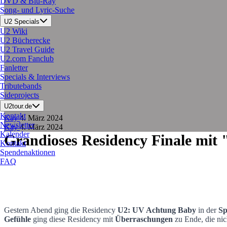
DVD & Blu-Ray
Song- und Lyric-Suche
U2 Specials
U2 Wiki
U2 Bücherecke
U2 Travel Guide
U2.com Fanclub
Fanletter
Specials & Interviews
Tributebands
Sideprojects
U2tour.de
Kontakt
Kay
4. März 2024
Newsletter
Kay
4. März 2024
Kalender
Grandioses Residency Finale mit
Kontakt
Spendenaktionen
FAQ
Gestern Abend ging die Residency
U2: UV Achtung Baby
in der
Sp
Gefühle
ging diese Residency mit
Überraschungen
zu Ende, die nic