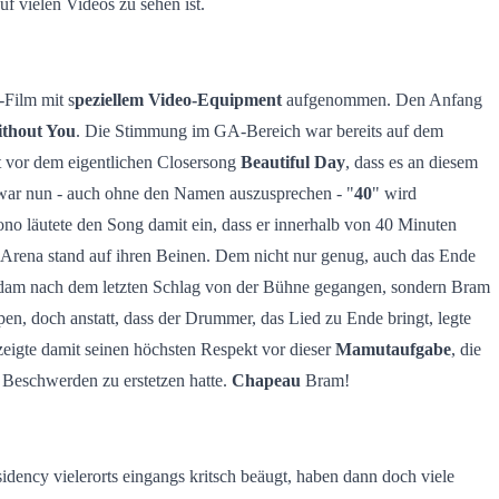
auf vielen Videos zu sehen ist.
-Film mit s
peziellem Video-Equipment
aufgenommen. Den Anfang
ithout You
. Die Stimmung im GA-Bereich war bereits auf dem
st vor dem eigentlichen Closersong
Beautiful Day
, dass es an diesem
 war nun - auch ohne den Namen auszusprechen - "
40
" wird
ono läutete den Song damit ein, dass er innerhalb von 40 Minuten
Arena stand auf ihren Beinen. Dem nicht nur genug, auch das Ende
nd Adam nach dem letzten Schlag von der Bühne gegangen, sondern Bram
en, doch anstatt, dass der Drummer, das Lied zu Ende bringt, legte
zeigte damit seinen höchsten Respekt vor dieser
Mamutaufgabe
, die
n Beschwerden zu erstetzen hatte.
Chapeau
Bram!
dency vielerorts eingangs kritsch beäugt, haben dann doch viele