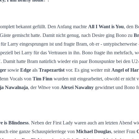
komplett bekannt gefüllt. Den Anfang machte
All I Want is You
, den B
ie Gäste gemischt hatte. Damit nicht genug, nach Desire ging Bono zu
Br
er für Larry eingesprungen ist und fragte Bram, ob er - untypischerweis
speziell bei Larry für das Vertrauen in ihn. Bono fragte ihn mehrfac
". Damit hatte Bram natürlich wieder ein paar Bonuspunkte bei den U
ger
sowie
Edge
als
Trapezartist
vor. Es ging weiter mit
Angel of Ha
 denn Vocals von
Tim Finn
wurden mit eingearbeitet, obwohl er nicht v
ija Nawalnaja
, der Witwe von
Alexei Nawalny
gewidmet und Bono ford
e is Blindness
. Neben der First Lady waren auch am letzten Abend wi
 auch eine ganze Schauspielerriege von
Michael Douglas
, seiner Frau
C