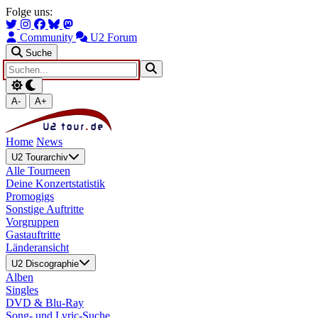
Zum Hauptinhalt springen
Zur Navigation springen
Folge uns:
Community
U2 Forum
Suche
A-
A+
Home
News
U2 Tourarchiv
Alle Tourneen
Deine Konzertstatistik
Promogigs
Sonstige Auftritte
Vorgruppen
Gastauftritte
Länderansicht
U2 Discographie
Alben
Singles
DVD & Blu-Ray
Song- und Lyric-Suche