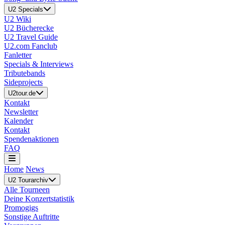
U2 Specials
U2 Wiki
U2 Bücherecke
U2 Travel Guide
U2.com Fanclub
Fanletter
Specials & Interviews
Tributebands
Sideprojects
U2tour.de
Kontakt
Newsletter
Kalender
Kontakt
Spendenaktionen
FAQ
Home
News
U2 Tourarchiv
Alle Tourneen
Deine Konzertstatistik
Promogigs
Sonstige Auftritte