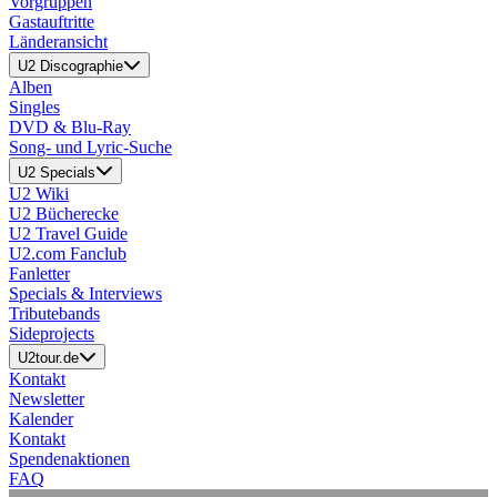
Vorgruppen
Gastauftritte
Länderansicht
U2 Discographie
Alben
Singles
DVD & Blu-Ray
Song- und Lyric-Suche
U2 Specials
U2 Wiki
U2 Bücherecke
U2 Travel Guide
U2.com Fanclub
Fanletter
Specials & Interviews
Tributebands
Sideprojects
U2tour.de
Kontakt
Newsletter
Kalender
Kontakt
Spendenaktionen
FAQ