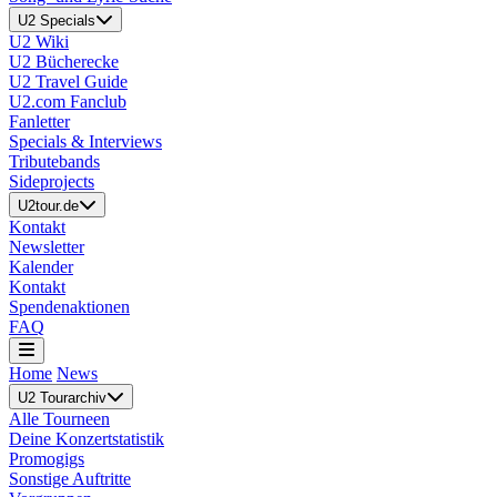
U2 Specials
U2 Wiki
U2 Bücherecke
U2 Travel Guide
U2.com Fanclub
Fanletter
Specials & Interviews
Tributebands
Sideprojects
U2tour.de
Kontakt
Newsletter
Kalender
Kontakt
Spendenaktionen
FAQ
Home
News
U2 Tourarchiv
Alle Tourneen
Deine Konzertstatistik
Promogigs
Sonstige Auftritte