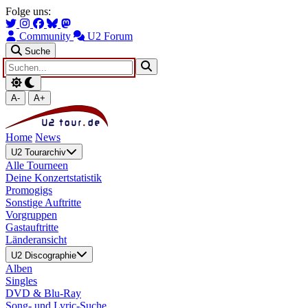
Zum Hauptinhalt springen
Zur Navigation springen
Folge uns:
Community
U2 Forum
Suche
A-
A+
Home
News
U2 Tourarchiv
Alle Tourneen
Deine Konzertstatistik
Promogigs
Sonstige Auftritte
Vorgruppen
Gastauftritte
Länderansicht
U2 Discographie
Alben
Singles
DVD & Blu-Ray
Song- und Lyric-Suche