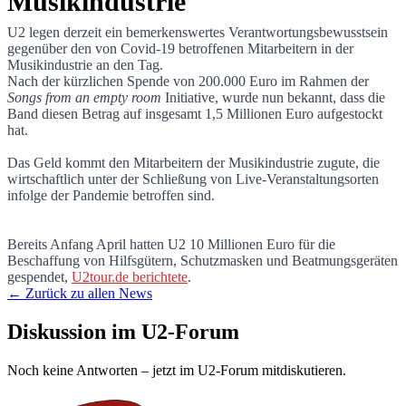
Musikindustrie
U2 legen derzeit ein bemerkenswertes Verantwortungsbewusstsein
gegenüber den von Covid-19 betroffenen Mitarbeitern in der
U2 spenden weitere 1,5 Millionen für Betr
Musikindustrie an den Tag.
Nach der kürzlichen Spende von 200.000 Euro im Rahmen der
Songs from an empty room
Initiative, wurde nun bekannt, dass die
Band diesen Betrag auf insgesamt 1,5 Millionen Euro aufgestockt
hat.
Das Geld kommt den Mitarbeitern der Musikindustrie zugute, die
wirtschaftlich unter der Schließung von Live-Veranstaltungsorten
infolge der Pandemie betroffen sind.
Bereits Anfang April hatten U2 10 Millionen Euro für die
Beschaffung von Hilfsgütern, Schutzmasken und Beatmungsgeräten
gespendet,
U2tour.de berichtete
.
← Zurück zu allen News
Diskussion im U2-Forum
Noch keine Antworten – jetzt im U2-Forum mitdiskutieren.