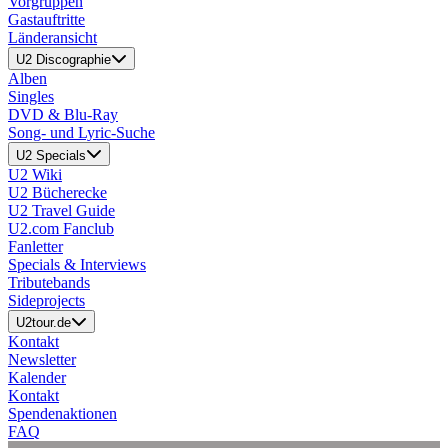
Vorgruppen
Gastauftritte
Länderansicht
U2 Discographie
Alben
Singles
DVD & Blu-Ray
Song- und Lyric-Suche
U2 Specials
U2 Wiki
U2 Bücherecke
U2 Travel Guide
U2.com Fanclub
Fanletter
Specials & Interviews
Tributebands
Sideprojects
U2tour.de
Kontakt
Newsletter
Kalender
Kontakt
Spendenaktionen
FAQ