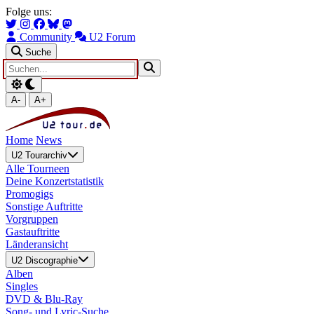
Zum Hauptinhalt springen
Zur Navigation springen
Folge uns:
Community
U2 Forum
Suche
A-
A+
Home
News
U2 Tourarchiv
Alle Tourneen
Deine Konzertstatistik
Promogigs
Sonstige Auftritte
Vorgruppen
Gastauftritte
Länderansicht
U2 Discographie
Alben
Singles
DVD & Blu-Ray
Song- und Lyric-Suche