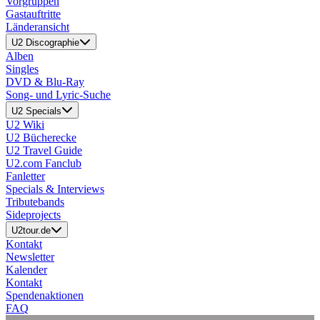
Vorgruppen
Gastauftritte
Länderansicht
U2 Discographie
Alben
Singles
DVD & Blu-Ray
Song- und Lyric-Suche
U2 Specials
U2 Wiki
U2 Bücherecke
U2 Travel Guide
U2.com Fanclub
Fanletter
Specials & Interviews
Tributebands
Sideprojects
U2tour.de
Kontakt
Newsletter
Kalender
Kontakt
Spendenaktionen
FAQ