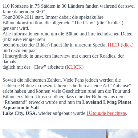
110 Konzerte in 75 Städten in 30 Ländern fanden während der zwei
Jahre dauernden 360°
U2tour.de unterstützt die 360° "Kralle" (
Tour 2009-2011 statt. Immer dabei: die spektakuläre
Bühnenkonstruktion, die allgemein "The Claw" (die "Kralle")
genannt wird.
Alle Informationen rund um die Bühne und ihre technischen Daten
(inklusive einiger sehr
beeindruckender Bilder) findet Ihr in unserem Special
HIER (klick)
und dazu ein paar
Hintergründe in unserem Interview mit einem der Roadies, der
damals
täglich mit der "Claw" arbeitete
(KLICK)
.
Soweit die nüchternen Zahlen. Viele Fans jedoch werden die
stählerne Bühne in diesen Jahren sicherlich als eine Art "Zuhause"
erlebt haben und können viele Geschichten rund um die Tour und
Bühne erzählen. Umso schöner, dass eine der Bühnen aus dem
"Ruhestand" erweckt wurde und nun im
Loveland Living Planet
Aquarium in Salt
Lake City, USA
, wieder aufgebaut wurde
U2tour.de berichtete
.