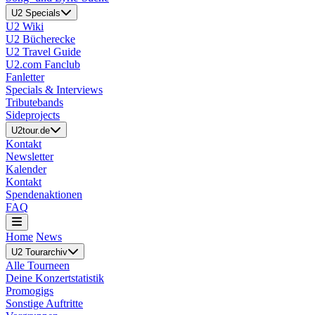
U2 Specials
U2 Wiki
U2 Bücherecke
U2 Travel Guide
U2.com Fanclub
Fanletter
Specials & Interviews
Tributebands
Sideprojects
U2tour.de
Kontakt
Newsletter
Kalender
Kontakt
Spendenaktionen
FAQ
Home
News
U2 Tourarchiv
Alle Tourneen
Deine Konzertstatistik
Promogigs
Sonstige Auftritte