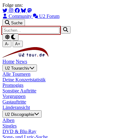
Zum Hauptinhalt springen
Zur Navigation springen
Folge uns:
Community
U2 Forum
Suche
A-
A+
Home
News
U2 Tourarchiv
Alle Tourneen
Deine Konzertstatistik
Promogigs
Sonstige Auftritte
Vorgruppen
Gastauftritte
Länderansicht
U2 Discographie
Alben
Singles
DVD & Blu-Ray
Song- und Lyric-Suche