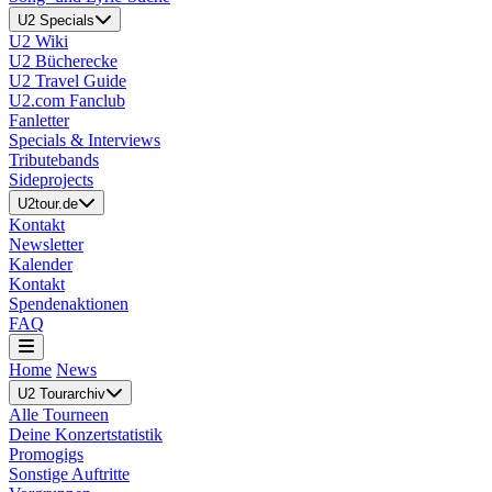
U2 Specials
U2 Wiki
U2 Bücherecke
U2 Travel Guide
U2.com Fanclub
Fanletter
Specials & Interviews
Tributebands
Sideprojects
U2tour.de
Kontakt
Newsletter
Kalender
Kontakt
Spendenaktionen
FAQ
Home
News
U2 Tourarchiv
Alle Tourneen
Deine Konzertstatistik
Promogigs
Sonstige Auftritte