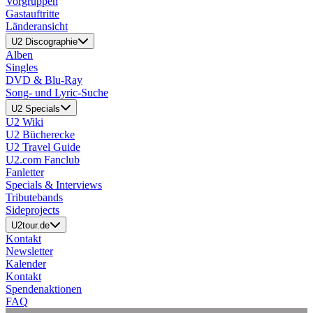
Vorgruppen
Gastauftritte
Länderansicht
U2 Discographie
Alben
Singles
DVD & Blu-Ray
Song- und Lyric-Suche
U2 Specials
U2 Wiki
U2 Bücherecke
U2 Travel Guide
U2.com Fanclub
Fanletter
Specials & Interviews
Tributebands
Sideprojects
U2tour.de
Kontakt
Newsletter
Kalender
Kontakt
Spendenaktionen
FAQ