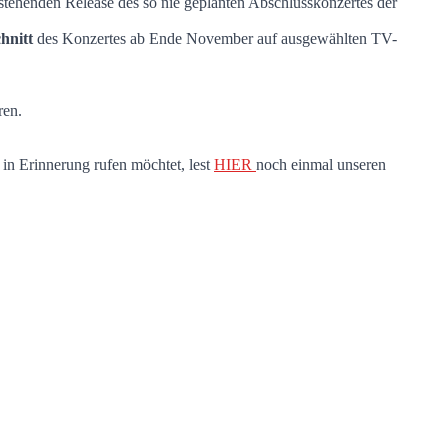
stehenden Release des so nie geplanten Abschlusskonzertes der
hnitt
des Konzertes ab Ende November auf ausgewählten TV-
ren.
n Erinnerung rufen möchtet, lest
HIER
noch einmal unseren