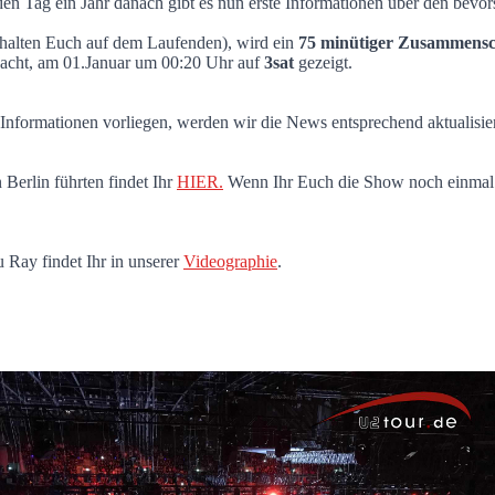
en Tag ein Jahr danach gibt es nun erste Informationen über den bevor
ammenschnitt im TV
r halten Euch auf dem Laufenden), wird ein
75 minütiger Zusammensc
rnacht, am 01.Januar um 00:20 Uhr auf
3sat
gezeigt.
 Informationen vorliegen, werden wir die News entsprechend aktualisie
Berlin führten findet Ihr
HIER.
Wenn Ihr Euch die Show noch einmal i
Ray findet Ihr in unserer
Videographie
.