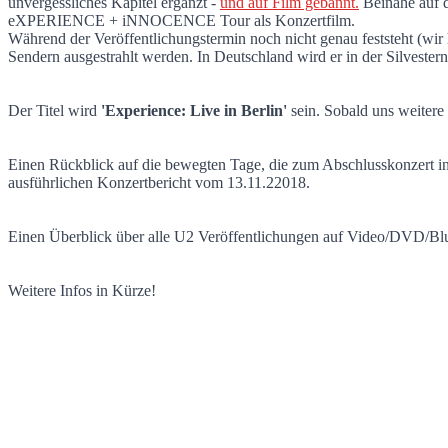
unvergessliches Kapitel ergänzt -
und auf Film gebannt.
Beinahe auf d
'Experience: Live in Berlin' / Vorab-Zus
eXPERIENCE + iNNOCENCE Tour als Konzertfilm.
Während der Veröffentlichungstermin noch nicht genau feststeht (wi
Sendern ausgestrahlt werden. In Deutschland wird er in der Silveste
Der Titel wird
'Experience: Live in Berlin'
sein. Sobald uns weitere
Einen Rückblick auf die bewegten Tage, die zum Abschlusskonzert in 
ausführlichen Konzertbericht vom 13.11.22018.
Einen Überblick über alle U2 Veröffentlichungen auf Video/DVD/Blu 
Weitere Infos in Kürze!