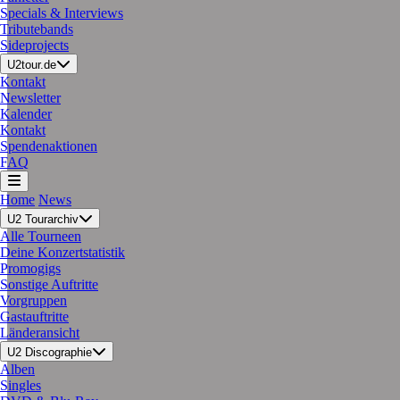
Specials & Interviews
Tributebands
Sideprojects
U2tour.de
Kontakt
Newsletter
Kalender
Kontakt
Spendenaktionen
FAQ
Home
News
U2 Tourarchiv
Alle Tourneen
Deine Konzertstatistik
Promogigs
Sonstige Auftritte
Vorgruppen
Gastauftritte
Länderansicht
U2 Discographie
Alben
Singles