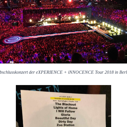
bschlusskonzert der eXPERIENCE + iNNOCENCE Tour 2018 in Berl