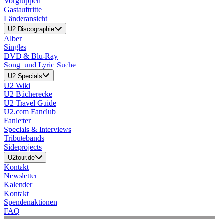
Vorgruppen
Gastauftritte
Länderansicht
U2 Discographie
Alben
Singles
DVD & Blu-Ray
Song- und Lyric-Suche
U2 Specials
U2 Wiki
U2 Bücherecke
U2 Travel Guide
U2.com Fanclub
Fanletter
Specials & Interviews
Tributebands
Sideprojects
U2tour.de
Kontakt
Newsletter
Kalender
Kontakt
Spendenaktionen
FAQ