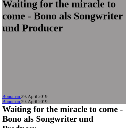
Zum Hauptinhalt springen
Waiting for the miracle to
come - Bono als Songwriter
und Producer
Bonoman
29. April 2019
Bonoman
29. April 2019
Waiting for the miracle to come -
Bono als Songwriter und