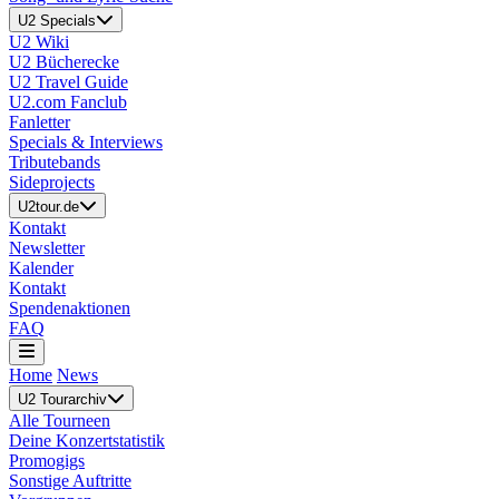
U2 Specials
U2 Wiki
U2 Bücherecke
U2 Travel Guide
U2.com Fanclub
Fanletter
Specials & Interviews
Tributebands
Sideprojects
U2tour.de
Kontakt
Newsletter
Kalender
Kontakt
Spendenaktionen
FAQ
Home
News
U2 Tourarchiv
Alle Tourneen
Deine Konzertstatistik
Promogigs
Sonstige Auftritte