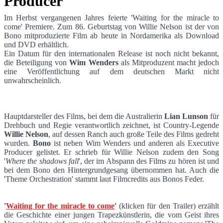
Producer
Im Herbst vergangenen Jahres feierte 'Waiting for the miracle to
come' Premiere. Zum 86. Geburtstag von Willie Nelson ist der von
Waiting for the miracle to come - Bono al
Bono mitproduzierte Film ab heute in Nordamerika als Download
und DVD erhältlich.
Ein Datum für den internationalen Release ist noch nicht bekannt,
die Beteiligung von
Wim Wenders
als Mitproduzent macht jedoch
eine Veröffentlichung auf dem deutschen Markt nicht
unwahrscheinlich.
Hauptdarsteller des Films, bei dem die Australierin
Lian Lunson
für
Drehbuch und Regie verantwortlich zeichnet, ist Country-Legende
Willie Nelson
, auf dessen Ranch auch große Teile des Films gedreht
wurden.
Bono
ist neben Wim Wenders und anderen als Executive
Producer gelistet. Er schrieb für Willie Nelson zudem den Song
'
Where the shadows fall
', der im Abspann des Films zu hören ist und
bei dem Bono den Hintergrundgesang übernommen hat. Auch die
'Theme Orchestration' stammt laut Filmcredits aus Bonos Feder.
'
Waiting for the miracle to come
'
(klicken für den Trailer) erzählt
die Geschichte einer jungen Trapezkünstlerin, die vom Geist ihres