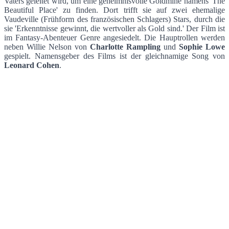
Vaters geleitet wird, um eine geheimnisvolle Goldmine namens 'The
Beautiful Place' zu finden. Dort trifft sie auf zwei ehemalige
Vaudeville (Frühform des französischen Schlagers) Stars, durch die
sie 'Erkenntnisse gewinnt, die wertvoller als Gold sind.' Der Film ist
im Fantasy-Abenteuer Genre angesiedelt. Die Hauptrollen werden
neben Willie Nelson von
Charlotte Rampling
und
Sophie Lowe
gespielt. Namensgeber des Films ist der gleichnamige Song von
Leonard Cohen
.