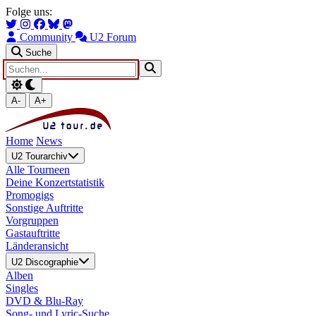
Zum Hauptinhalt springen
Zur Navigation springen
Folge uns:
Community
U2 Forum
Suche
A-
A+
Home
News
U2 Tourarchiv
Alle Tourneen
Deine Konzertstatistik
Promogigs
Sonstige Auftritte
Vorgruppen
Gastauftritte
Länderansicht
U2 Discographie
Alben
Singles
DVD & Blu-Ray
Song- und Lyric-Suche