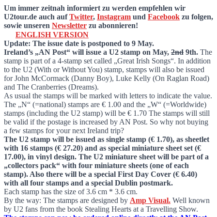
Um immer zeitnah informiert zu werden empfehlen wir
U2tour.de auch auf
Twitter
,
Instagram
und
Facebook
zu folgen,
sowie unseren
Newsletter
zu abonnieren!
ENGLISH VERSION
Update: The issue date is postponed to 9 May.
Ireland’s „AN Post“ will issue a U2 stamp on May,
2nd
9th.
The
stamp is part of a 4-stamp set called „Great Irish Songs“. In addition
to the U2 (With or Without You) stamp, stamps will also be issued
for John McCormack (Danny Boy), Luke Kelly (On Raglan Road)
and The Cranberries (Dreams).
As usual the stamps will be marked with letters to indicate the value.
The „N“ (=national) stamps are € 1.00 and the „W“ (=Worldwide)
stamps (including the U2 stamp) will be € 1.70 The stamps will still
be valid if the postage is increased by AN Post. So why not buying
a few stamps for your next Ireland trip?
The U2 stamp will be issued as single stamp (€ 1.70), as sheetlet
with 16 stamps (€ 27.20) and as special miniature sheet set (€
17.00), in vinyl design. The U2 miniature sheet will be part of a
„collectors pack“ with four miniature sheets (one of each
stamp). Also there will be a special First Day Cover (€ 6.40)
with all four stamps and a special Dublin postmark.
Each stamp has the size of 3.6 cm * 3.6 cm.
By the way: The stamps are designed by
Amp Visual.
Well known
by U2 fans from the book Stealing Hearts at a Travelling Show.