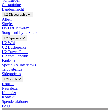
Vorgruppen
Gastauftritte
Länderansicht
U2 Discographie
Alben
Singles
DVD & Blu-Ray
Song- und Lyric-Suche
U2 Specials
U2 Wiki
U2 Bücherecke
U2 Travel Guide
U2.com Fanclub
Fanletter
Specials & Interviews
Tributebands
Sideprojects
U2tour.de
Kontakt
Newsletter
Kalender
Kontakt
Spendenaktionen
FAQ