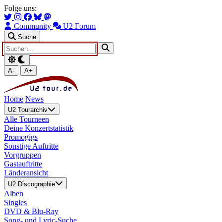
Zum Hauptinhalt springen
Zur Navigation springen
Folge uns:
Community
U2 Forum
Suche
A-
A+
Home
News
U2 Tourarchiv
Alle Tourneen
Deine Konzertstatistik
Promogigs
Sonstige Auftritte
Vorgruppen
Gastauftritte
Länderansicht
U2 Discographie
Alben
Singles
DVD & Blu-Ray
Song- und Lyric-Suche