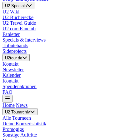
U2 Specials
U2 Wiki
U2 Bücherecke
U2 Travel Guide
U2.com Fanclub
Fanletter
Specials & Interviews
Tributebands
Sideprojects
U2tour.de
Kontakt
Newsletter
Kalender
Kontakt
Spendenaktionen
FAQ
Home
News
U2 Tourarchiv
Alle Tourneen
Deine Konzertstatistik
Promogigs
Sonstige Auftritte