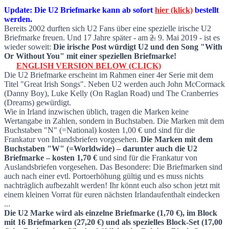
Update: Die U2 Briefmarke kann ab sofort
hier (klick)
bestellt
werden.
Irland verausgabt U2 Sonderbriefmarke a
Bereits 2002 durften sich U2 Fans über eine spezielle irische U2
Briefmarke freuen. Und 17 Jahre später - am
2.
9. Mai 2019 - ist es
wieder soweit:
Die irische Post würdigt U2 und den Song "With
Or Without You" mit einer speziellen Briefmarke!
ENGLISH VERSION BELOW (CLICK)
Die U2 Briefmarke erscheint im Rahmen einer 4er Serie mit dem
Titel "Great Irish Songs". Neben U2 werden auch John McCormack
(Danny Boy), Luke Kelly (On Raglan Road) und The Cranberries
(Dreams) gewürdigt.
Wie in Irland inzwischen üblich, tragen die Marken keine
Wertangabe in Zahlen, sondern in Buchstaben. Die Marken mit dem
Buchstaben "N" (=National) kosten 1,00 € und sind für die
Frankatur von Inlandsbriefen vorgesehen.
Die Marken mit dem
Buchstaben "W" (=Worldwide) – darunter auch die U2
Briefmarke – kosten 1,70 €
und sind für die Frankatur von
Auslandsbriefen vorgesehen. Das Besondere: Die Briefmarken sind
auch nach einer evtl. Portoerhöhung gültig und es muss nichts
nachträglich aufbezahlt werden! Ihr könnt euch also schon jetzt mit
einem kleinen Vorrat für euren nächsten Irlandaufenthalt eindecken
...
Die U2 Marke wird als einzelne Briefmarke (1,70 €), im Block
mit 16 Briefmarken (27,20 €) und als spezielles Block-Set (17,00