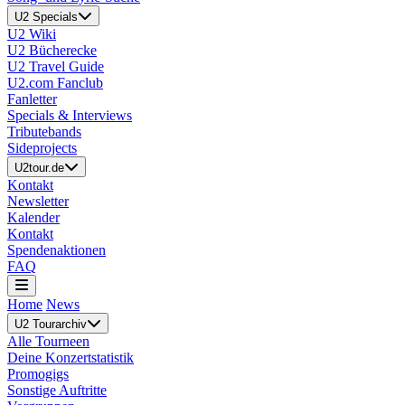
U2 Specials
U2 Wiki
U2 Bücherecke
U2 Travel Guide
U2.com Fanclub
Fanletter
Specials & Interviews
Tributebands
Sideprojects
U2tour.de
Kontakt
Newsletter
Kalender
Kontakt
Spendenaktionen
FAQ
Home
News
U2 Tourarchiv
Alle Tourneen
Deine Konzertstatistik
Promogigs
Sonstige Auftritte