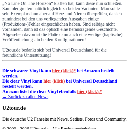
„No Line On The Horizon“ klaffen hat, kann diese nun schließen.
Sammler greifen natürlich gleich zu beiden Varianten. Man sollte
sein Exemplar dann aber auf Herz und Nieren überprüfen, da sich
zumindest bei den uns vorliegenden Ausgaben einige
(Produktions-)Fehler eingeschlichen haben. Sind selbige nicht
vorhanden, dann ist das optisch eine herausragende Geschichte.
Abgesehen davon ist die Platte dann auch eine wertige (haptische)
Veröffentlichung - in beiden Konfigurationen!
U2tour.de bedankt sich bei Universal Deutschland für die
freundliche Unterstützung!
Die schwarze Vinyl kann
hier (klick)*
bei Amazon bestellt
werden.
Die clear Vinyl kann
hier (klick)
bei Universal Deutschland
bestellt werden.
Amazon listet die clear Vinyl ebenfalls
hier (klick).*
← Zurück zu allen News
U2tour.de
Die deutsche U2 Fanseite mit News, Setlists, Fotos und Community.
© 2000 - 2026 U2tour.de - Alle Rechte vorbehalten