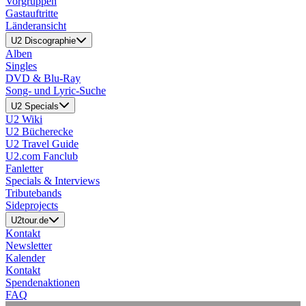
Vorgruppen
Gastauftritte
Länderansicht
U2 Discographie
Alben
Singles
DVD & Blu-Ray
Song- und Lyric-Suche
U2 Specials
U2 Wiki
U2 Bücherecke
U2 Travel Guide
U2.com Fanclub
Fanletter
Specials & Interviews
Tributebands
Sideprojects
U2tour.de
Kontakt
Newsletter
Kalender
Kontakt
Spendenaktionen
FAQ