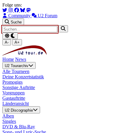
Zum Hauptinhalt springen
Zur Navigation springen
Folge uns:
Community
U2 Forum
Suche
A-
A+
Home
News
U2 Tourarchiv
Alle Tourneen
Deine Konzertstatistik
Promogigs
Sonstige Auftritte
Vorgruppen
Gastauftritte
Länderansicht
U2 Discographie
Alben
Singles
DVD & Blu-Ray
Song- und Lyric-Suche