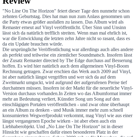
Review
"No Line On The Horizon" feiert dieser Tage den nunmehr schon
zehnten Geburtstag. Dies hat man nun zum Anlass genommen um
No Line On The Horizon – Remastered Vin
die Party etwas größer ausfallen zu lassen. Das Album wird als
Remaster erneut auf Vinyl veröffentlicht. Über Sinn und Unsinn
lässt sich da natürlich trefflich streiten. Wenn man mal ehrlich ist,
war die Entwicklung die letzten zehn Jahre nicht so rasant, dass es
da ein Update brauchen würde.
Die ursprüngliche Veröffentlichung war allerdings auch alles andere
als perfekt und teilweise ein ziemlicher Soundmatsch. Insofern lässt
der Zusatz Remaster directed by The Edge durchaus auf Besserung
hoffen. Es wird hier natürlich auch dem allgemeinen Vinyl-Boom
Rechnung getragen. Zwar erschien das Werk auch 2009 auf Vinyl,
ist aber natürlich längst vergriffen und wer sich da auf dem
Zweitmarkt umguckt, wird aufgrund der aufgerufenen Preise tief
durchatmen müssen. Insofern ist der Markt für die neuerliche Vinyl-
Version durchaus vorhanden.In Zeiten wo das Albumformat immer
mehr an Bedeutung verliert, Künstler Song um Song auf den
einschlägigen Portalen veröffentlichen - und zwar ohne überhaupt
an ein Album zu denken - und Musik immer mehr zum schnell
konsumierten Wegwerfprodukt verkommt, mag Vinyl wie aus einer
längst vergangenen Epoche wirken - ist aber eben auch ein
Liebhaberobjekt. Und „No Line On The Horizon“ ist in dieser
Hinsicht wie geschaffen dafür einen besonderen Platz in der