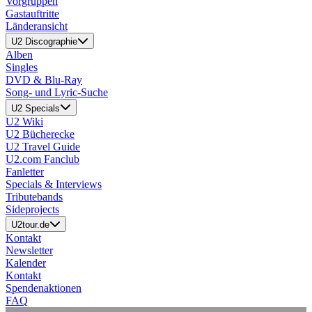
Vorgruppen
Gastauftritte
Länderansicht
U2 Discographie
Alben
Singles
DVD & Blu-Ray
Song- und Lyric-Suche
U2 Specials
U2 Wiki
U2 Bücherecke
U2 Travel Guide
U2.com Fanclub
Fanletter
Specials & Interviews
Tributebands
Sideprojects
U2tour.de
Kontakt
Newsletter
Kalender
Kontakt
Spendenaktionen
FAQ