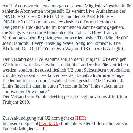
Auf U2.com wurde heute morgen das neue Mitglieder-Geschenk für
zahlende Abonnenten vorgestellt. Es vereint Live-Aufnahmen der
Neues Mitgliedergeschenk auf U2.com vorg
iNNOCENCE + eXPERIENCE und der eXPERIENCE +
iNNOCENCE Tour auf zwei exklusiven CDs mit Fotobuch.
Die genaue Tracklist wird im kommenden Jahr bekannt gegeben,
die Songs werden für Abonnenten ebenfalls als Download zur
Verfügung stehen. Explizit genannt werden bisher The Miracle (Of
Joey Ramone), Every Breaking Wave, Song for Someone, The
Blackout, Get Out Of Your Own Way und 13 (There Is A Light).
Der Versand des Live-Albums soll ab dem Frühjahr 2019 erfolgen.
Wie immer wird das Geschenk nicht über andere Kanäle vertrieben
werden, sondern ist ausschließlich U2.com Subscribern vorbehalten.
Um die Wartezeit zu verkürzen werden bereits
ab Januar
einige
Lieder auf u2.com zum Download bereitgestellt. Die Download-
Links findet ihr dann in euren "Account Infos" links außen unter
"Subscriber Downloads".
Der Versand von Fotobuch+Doppel-CD beginnt voraussichtlich im
Frühjahr 2019.
Zur Ankündigung auf U2.com geht es
HIER
.
In unserem Special
hier (klick)
findet ihr weitere Informationen zur
Fanclub Mitgliedschaft.