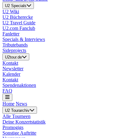
U2 Specials
U2 Wiki
U2 Bücherecke
U2 Travel Guide
U2.com Fanclub
Fanletter
Specials & Interviews
Tributebands
Sideprojects
U2tour.de
Kontakt
Newsletter
Kalender
Kontakt
Spendenaktionen
FAQ
Home
News
U2 Tourarchiv
Alle Tourneen
Deine Konzertstatistik
Promogigs
Sonstige Auftritte