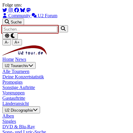
Zum Hauptinhalt springen
Zur Navigation springen
Folge uns:
Community
U2 Forum
Suche
A-
A+
Home
News
U2 Tourarchiv
Alle Tourneen
Deine Konzertstatistik
Promogigs
Sonstige Auftritte
Vorgruppen
Gastauftritte
Länderansicht
U2 Discographie
Alben
Singles
DVD & Blu-Ray
Song- und Lyric-Suche