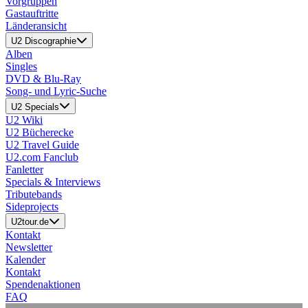
Vorgruppen
Gastauftritte
Länderansicht
U2 Discographie
Alben
Singles
DVD & Blu-Ray
Song- und Lyric-Suche
U2 Specials
U2 Wiki
U2 Bücherecke
U2 Travel Guide
U2.com Fanclub
Fanletter
Specials & Interviews
Tributebands
Sideprojects
U2tour.de
Kontakt
Newsletter
Kalender
Kontakt
Spendenaktionen
FAQ