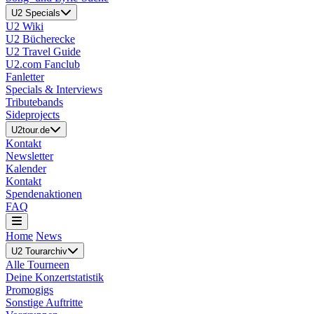
U2 Specials
U2 Wiki
U2 Bücherecke
U2 Travel Guide
U2.com Fanclub
Fanletter
Specials & Interviews
Tributebands
Sideprojects
U2tour.de
Kontakt
Newsletter
Kalender
Kontakt
Spendenaktionen
FAQ
Home
News
U2 Tourarchiv
Alle Tourneen
Deine Konzertstatistik
Promogigs
Sonstige Auftritte