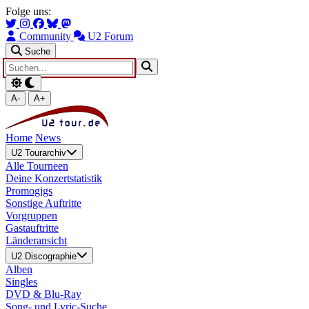
Zum Hauptinhalt springen
Zur Navigation springen
Folge uns:
Community
U2 Forum
Suche
A-
A+
Home
News
U2 Tourarchiv
Alle Tourneen
Deine Konzertstatistik
Promogigs
Sonstige Auftritte
Vorgruppen
Gastauftritte
Länderansicht
U2 Discographie
Alben
Singles
DVD & Blu-Ray
Song- und Lyric-Suche