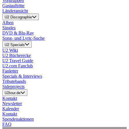
Vorgruppen
Gastauftritte
Länderansicht
U2 Discographie
Alben
Singles
DVD & Blu-Ray
Song- und Lyric-Suche
U2 Specials
U2 Wiki
U2 Bücherecke
U2 Travel Guide
U2.com Fanclub
Fanletter
Specials & Interviews
Tributebands
Sideprojects
U2tour.de
Kontakt
Newsletter
Kalender
Kontakt
Spendenaktionen
FAQ