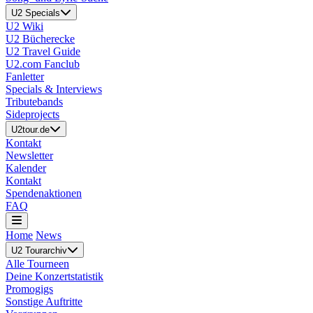
U2 Specials
U2 Wiki
U2 Bücherecke
U2 Travel Guide
U2.com Fanclub
Fanletter
Specials & Interviews
Tributebands
Sideprojects
U2tour.de
Kontakt
Newsletter
Kalender
Kontakt
Spendenaktionen
FAQ
Home
News
U2 Tourarchiv
Alle Tourneen
Deine Konzertstatistik
Promogigs
Sonstige Auftritte