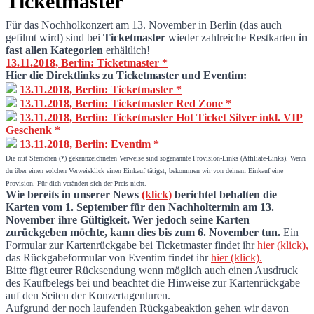
Ticketmaster
Für das Nochholkonzert am 13. November in Berlin (das auch
gefilmt wird) sind bei
Ticketmaster
wieder zahlreiche Restkarten
in
Karten für das BERLIN Konzert am 13. N
fast allen Kategorien
erhältlich!
13.11.2018, Berlin: Ticketmaster *
Hier die Direktlinks zu Ticketmaster und Eventim:
13.11.2018, Berlin: Ticketmaster *
13.11.2018, Berlin: Ticketmaster Red Zone *
13.11.2018, Berlin: Ticketmaster Hot Ticket Silver inkl. VIP
Geschenk *
13.11.2018, Berlin: Eventim *
Die mit Sternchen (*) gekennzeichneten Verweise sind sogenannte Provision-Links (Affiliate-Links). Wenn
du über einen solchen Verweisklick einen Einkauf tätigst, bekommen wir von deinem Einkauf eine
Provision. Für dich verändert sich der Preis nicht.
Wie bereits in unserer News
(klick)
berichtet behalten die
Karten vom 1. September für den Nachholtermin am 13.
November ihre Gültigkeit. Wer jedoch seine Karten
zurückgeben möchte, kann dies bis zum 6. November tun.
Ein
Formular zur Kartenrückgabe bei Ticketmaster findet ihr
hier (klick),
das Rückgabeformular von Eventim findet ihr
hier (klick).
Bitte fügt eurer Rücksendung wenn möglich auch einen Ausdruck
des Kaufbelegs bei und beachtet die Hinweise zur Kartenrückgabe
auf den Seiten der Konzertagenturen.
Aufgrund der noch laufenden Rückgabeaktion gehen wir davon