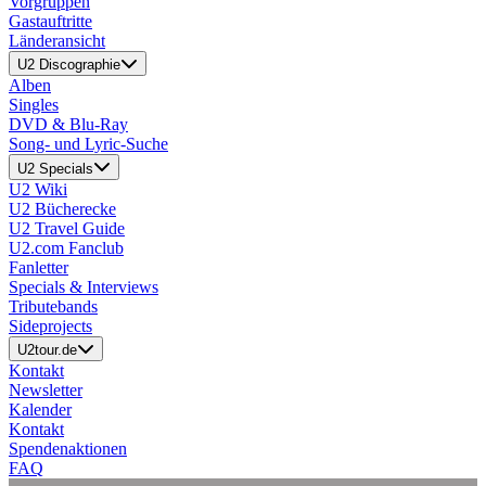
Vorgruppen
Gastauftritte
Länderansicht
U2 Discographie
Alben
Singles
DVD & Blu-Ray
Song- und Lyric-Suche
U2 Specials
U2 Wiki
U2 Bücherecke
U2 Travel Guide
U2.com Fanclub
Fanletter
Specials & Interviews
Tributebands
Sideprojects
U2tour.de
Kontakt
Newsletter
Kalender
Kontakt
Spendenaktionen
FAQ