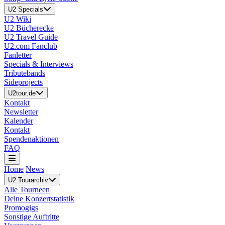
U2 Specials
U2 Wiki
U2 Bücherecke
U2 Travel Guide
U2.com Fanclub
Fanletter
Specials & Interviews
Tributebands
Sideprojects
U2tour.de
Kontakt
Newsletter
Kalender
Kontakt
Spendenaktionen
FAQ
Home
News
U2 Tourarchiv
Alle Tourneen
Deine Konzertstatistik
Promogigs
Sonstige Auftritte