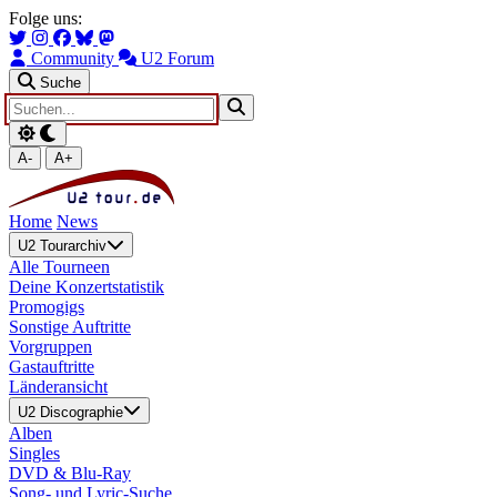
Zum Hauptinhalt springen
Zur Navigation springen
Folge uns:
Community
U2 Forum
Suche
A-
A+
Home
News
U2 Tourarchiv
Alle Tourneen
Deine Konzertstatistik
Promogigs
Sonstige Auftritte
Vorgruppen
Gastauftritte
Länderansicht
U2 Discographie
Alben
Singles
DVD & Blu-Ray
Song- und Lyric-Suche