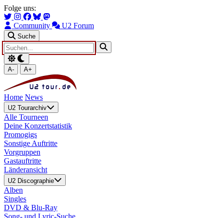
Zum Hauptinhalt springen
Zur Navigation springen
Folge uns:
Community
U2 Forum
Suche
A-
A+
Home
News
U2 Tourarchiv
Alle Tourneen
Deine Konzertstatistik
Promogigs
Sonstige Auftritte
Vorgruppen
Gastauftritte
Länderansicht
U2 Discographie
Alben
Singles
DVD & Blu-Ray
Song- und Lyric-Suche