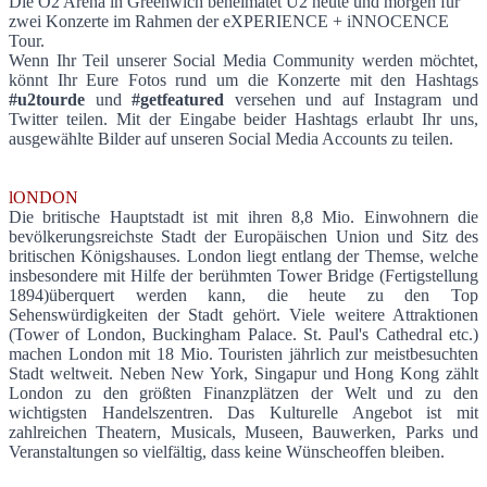
Die O2 Arena in Greenwich beheimatet U2 heute und morgen für
zwei Konzerte im Rahmen der eXPERIENCE + iNNOCENCE
London calling - Zwei Shows in der O2 Ar
Tour.
Wenn Ihr
Teil unserer Social Media Community werden möchtet,
könnt Ihr Eure Fotos rund um die Konzerte mit den Hashtags
#u2tourde
und
#getfeatured
versehen und auf Instagram und
Twitter teilen. Mit der Eingabe beider Hashtags erlaubt Ihr uns,
ausgewählte Bilder auf unseren Social Media Accounts zu teilen.
lONDON
Die britische Hauptstadt ist mit ihren 8,8 Mio. Einwohnern die
bevölkerungsreichste Stadt der Europäischen Union und Sitz des
britischen Königshauses. London liegt entlang der Themse, welche
insbesondere mit Hilfe der berühmten Tower Bridge (Fertigstellung
1894)überquert werden kann, die heute zu den Top
Sehenswürdigkeiten der Stadt gehört. Viele weitere Attraktionen
(Tower of London, Buckingham Palace. St. Paul's Cathedral etc.)
machen London mit 18 Mio. Touristen jährlich zur meistbesuchten
Stadt weltweit. Neben New York, Singapur und Hong Kong zählt
London zu den größten Finanzplätzen der Welt und zu den
wichtigsten Handelszentren. Das Kulturelle Angebot ist mit
zahlreichen Theatern, Musicals, Museen, Bauwerken, Parks und
Veranstaltungen so vielfältig, dass keine Wünscheoffen bleiben.