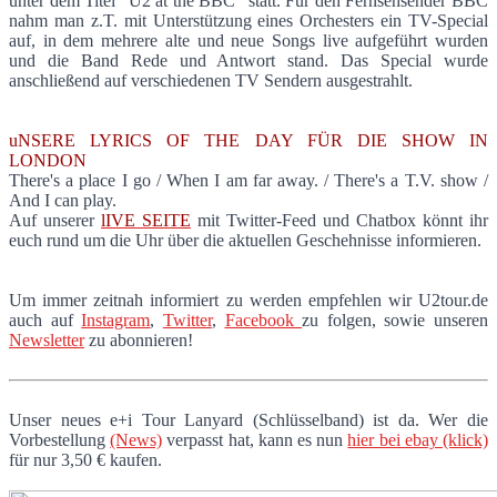
unter dem Titel "U2 at the BBC" statt. Für den Fernsehsender BBC
nahm man z.T. mit Unterstützung eines Orchesters ein TV-Special
auf, in dem mehrere alte und neue Songs live aufgeführt wurden
und die Band Rede und Antwort stand. Das Special wurde
anschließend auf verschiedenen TV Sendern ausgestrahlt.
uNSERE LYRICS OF THE DAY FÜR DIE SHOW IN
LONDON
There's a place I go / When I am far away. / There's a T.V. show /
And I can play.
Auf unserer
lIVE SEITE
mit Twitter-Feed und Chatbox könnt ihr
euch rund um die Uhr über die aktuellen Geschehnisse informieren.
Um immer zeitnah informiert zu werden empfehlen wir U2tour.de
auch auf
Instagram
,
Twitter
,
Facebook
zu folgen, sowie unseren
Newsletter
zu abonnieren!
Unser neues e+i Tour Lanyard (Schlüsselband) ist da. Wer die
Vorbestellung
(News)
verpasst hat, kann es nun
hier bei ebay (klick)
für nur 3,50 € kaufen.