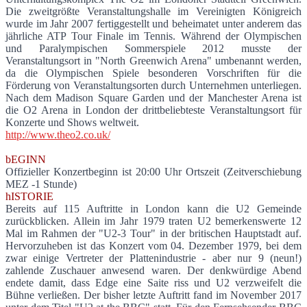
Die zweitgrößte Veranstaltungshalle im Vereinigten Königreich
wurde im Jahr 2007 fertiggestellt und beheimatet unter anderem das
jährliche ATP Tour Finale im Tennis. Während der Olympischen
und Paralympischen Sommerspiele 2012 musste der
Veranstaltungsort in "North Greenwich Arena" umbenannt werden,
da die Olympischen Spiele besonderen Vorschriften für die
Förderung von Veranstaltungsorten durch Unternehmen unterliegen.
Nach dem Madison Square Garden und der Manchester Arena ist
die O2 Arena in London der drittbeliebteste Veranstaltungsort für
Konzerte und Shows weltweit.
http://www.theo2.co.uk/
bEGINN
Offizieller Konzertbeginn ist 20:00 Uhr Ortszeit (Zeitverschiebung
MEZ -1 Stunde)
hISTORIE
Bereits auf 115 Auftritte in London kann die U2 Gemeinde
zurückblicken. Allein im Jahr 1979 traten U2 bemerkenswerte 12
Mal im Rahmen der "U2-3 Tour" in der britischen Hauptstadt auf.
Hervorzuheben ist das Konzert vom 04. Dezember 1979, bei dem
zwar einige Vertreter der Plattenindustrie - aber nur 9 (neun!)
zahlende Zuschauer anwesend waren. Der denkwürdige Abend
endete damit, dass Edge eine Saite riss und U2 verzweifelt die
Bühne verließen. Der bisher letzte Auftritt fand im November 2017