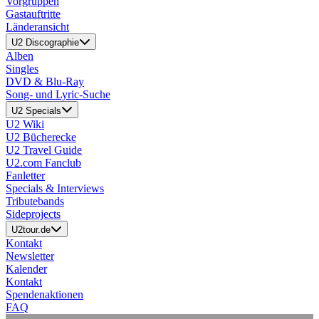
Vorgruppen
Gastauftritte
Länderansicht
U2 Discographie
Alben
Singles
DVD & Blu-Ray
Song- und Lyric-Suche
U2 Specials
U2 Wiki
U2 Bücherecke
U2 Travel Guide
U2.com Fanclub
Fanletter
Specials & Interviews
Tributebands
Sideprojects
U2tour.de
Kontakt
Newsletter
Kalender
Kontakt
Spendenaktionen
FAQ