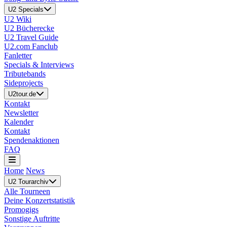
U2 Specials
U2 Wiki
U2 Bücherecke
U2 Travel Guide
U2.com Fanclub
Fanletter
Specials & Interviews
Tributebands
Sideprojects
U2tour.de
Kontakt
Newsletter
Kalender
Kontakt
Spendenaktionen
FAQ
Home
News
U2 Tourarchiv
Alle Tourneen
Deine Konzertstatistik
Promogigs
Sonstige Auftritte