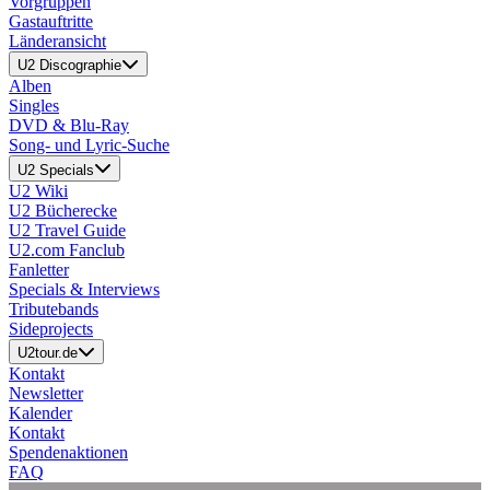
Vorgruppen
Gastauftritte
Länderansicht
U2 Discographie
Alben
Singles
DVD & Blu-Ray
Song- und Lyric-Suche
U2 Specials
U2 Wiki
U2 Bücherecke
U2 Travel Guide
U2.com Fanclub
Fanletter
Specials & Interviews
Tributebands
Sideprojects
U2tour.de
Kontakt
Newsletter
Kalender
Kontakt
Spendenaktionen
FAQ