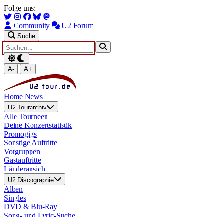
Zum Hauptinhalt springen
Zur Navigation springen
Folge uns:
Community
U2 Forum
Suche
A-
A+
Home
News
U2 Tourarchiv
Alle Tourneen
Deine Konzertstatistik
Promogigs
Sonstige Auftritte
Vorgruppen
Gastauftritte
Länderansicht
U2 Discographie
Alben
Singles
DVD & Blu-Ray
Song- und Lyric-Suche