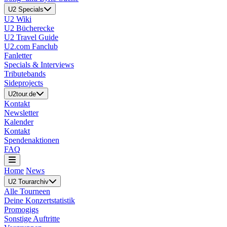
U2 Specials
U2 Wiki
U2 Bücherecke
U2 Travel Guide
U2.com Fanclub
Fanletter
Specials & Interviews
Tributebands
Sideprojects
U2tour.de
Kontakt
Newsletter
Kalender
Kontakt
Spendenaktionen
FAQ
Home
News
U2 Tourarchiv
Alle Tourneen
Deine Konzertstatistik
Promogigs
Sonstige Auftritte