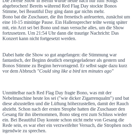
Die zweite Show in Berlin wurde heute nach nur fünf Songs
abgebrochen! Bereits während Red Flag Day stockte Bonos
Abbruch in Berlin! - Bonos Stimme versag
Stimme, bei Beautiful Day ging dann gar nichts mehr.
Bono bat die Zuschauer, die ihn frenetisch anfeuerten, zunächst um
eine 10-15 minütige Pause. Ein Hallensprecher teilte wenig später
mit, ein Arzt sei bei Bono und man versuche alles, um die Show
fortzusetzen. Um 21:54 Uhr dann die traurige Nachricht: Das
Konzert kann nicht fortgesetzt werden.
Dabei hatte die Show so gut angefangen: die Stimmung war
fantastisch, der Beginn deutlich energiegeladener als gestern und
Bonos Stimme zu Beginn hervorragend. Er selbst sagte dazu kurz
vor dem Abbruch
"Could sing like a bird ten minutes ago"
Unmittelbar nach Red Flag Day fragte Bono, was mit der
Nebelmaschine heute los sei ("wie dicker Zigarrenqualm") und bat
diese abzustellen und die Lüftung höherzustellen, damit der Rauch
abzieht. Schon nach der ersten Strophe hatten die Zuschauer den
Gesang für ihn übernommen, Bono stieg erst zum Schluss wieder
ein. Bei Beautiful Day konnte schon nicht mehr von Gesang die
Rede sein, es war eher ein verzweifelter Versuch, die Strophen noch
irgendwie zu sprechen.