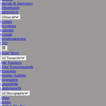
Specials & Interviews
Tributebands
Sideprojects
U2tour.de
Kontakt
Newsletter
Kalender
Kontakt
Spendenaktionen
FAQ
Home
News
U2 Tourarchiv
Alle Tourneen
Deine Konzertstatistik
Promogigs
Sonstige Auftritte
Vorgruppen
Gastauftritte
Länderansicht
U2 Discographie
Alben
Singles