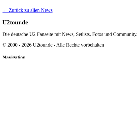
← Zurück zu allen News
U2tour.de
Die deutsche U2 Fanseite mit News, Setlists, Fotos und Community.
© 2000 - 2026 U2tour.de - Alle Rechte vorbehalten
Navigation
News
Tourarchiv
Discographie
Partner
Community
Kontakt
Über uns
Datenschutz
Impressum
*
Mit Sternchen (*) gekennzeichneten Verweise sind sogenannte Provi