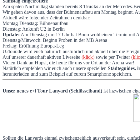
Samstag eingetroffen!
Erste Trucks in Berlin eingetroffen / Büh
Am späten Nachmittag standen bereits
8 Trucks
an der Mercedes-Ben
Wir gehen davon aus, dass der Bühnenaufbau am Montag beginnt. Auc
Aktuell wäre folgender Zeitrahmen denkbar:
Montag-Dienstag: Bühnenaufbau
Dienstag: Ankunft U2 in Berlin
Update:
Am Dienstag um 17 Uhr hat Bono wohl einen Termin mit A
Dienstag/Mittwoch: Beginn Proben in der MB Arena
Freitag: Eröffnung Europa-Leg
U2tour.de wird euch natürlich ausführlich und aktuell über die Ereigni
Auf unserer dauerhaft aktiven Liveseite
(klick)
sowie per Twitter
(kli
Vielen Dank an Hupsi, die heute für uns vor Ort an der Arena war!
Natürlich empfehlen wir euch auch unsere speziellen
Städteguides, 
herunterladen und zum Beispiel auf eurem Smartphone speichern.
Unser neues e+i Tour Lanyard (Schlüsselband)
ist inzwischen eig
Sollten die Lanyards einmal zwischenzeitlich ausverkauft sein, einfa