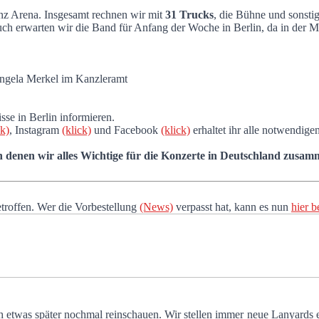
nenaufbau beginnt in Kürze
z Arena. Insgesamt rechnen wir mit
31 Trucks
, die Bühne und sonstig
h erwarten wir die Band für Anfang der Woche in Berlin, da in der M
ngela Merkel im Kanzleramt
sse in Berlin informieren.
ck)
, Instagram
(klick)
und Facebook
(klick)
erhaltet ihr alle notwendige
in denen wir alles Wichtige für die Konzerte in Deutschland zusam
etroffen. Wer die Vorbestellung
(News)
verpasst hat, kann es nun
hier b
ch etwas später nochmal reinschauen. Wir stellen immer neue Lanyards 