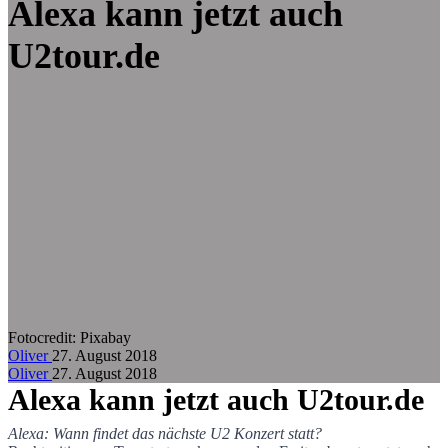
Zum Hauptinhalt springen
Alexa kann jetzt auch
U2tour.de
Fotocredit:
Pixabay
Oliver
27. August 2018
Oliver
27. August 2018
Alexa kann jetzt auch U2tour.de
Alexa: Wann findet das nächste U2 Konzert statt?