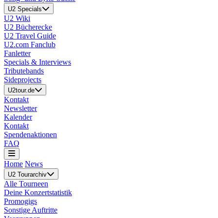
U2 Specials
U2 Wiki
U2 Bücherecke
U2 Travel Guide
U2.com Fanclub
Fanletter
Specials & Interviews
Tributebands
Sideprojects
U2tour.de
Kontakt
Newsletter
Kalender
Kontakt
Spendenaktionen
FAQ
Home
News
U2 Tourarchiv
Alle Tourneen
Deine Konzertstatistik
Promogigs
Sonstige Auftritte