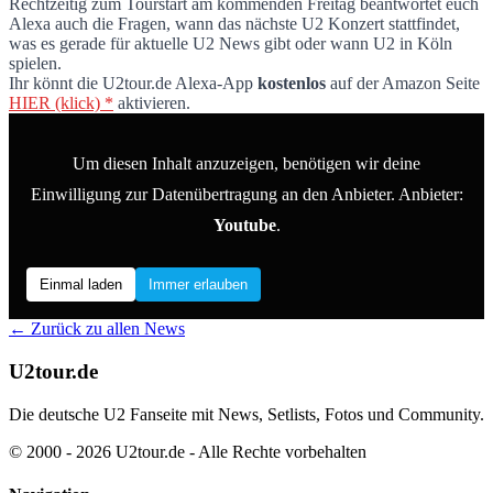
Rechtzeitig zum Tourstart am kommenden Freitag beantwortet euch
Alexa kann jetzt auch U2tour.de
Alexa auch die Fragen, wann das nächste U2 Konzert stattfindet,
was es gerade für aktuelle U2 News gibt oder wann U2 in Köln
spielen.
Ihr könnt die U2tour.de Alexa-App
kostenlos
auf der Amazon Seite
HIER (klick) *
aktivieren.
Um diesen Inhalt anzuzeigen, benötigen wir deine
Einwilligung zur Datenübertragung an den Anbieter. Anbieter:
Youtube
.
Einmal laden
Immer erlauben
← Zurück zu allen News
U2tour.de
Die deutsche U2 Fanseite mit News, Setlists, Fotos und Community.
© 2000 - 2026 U2tour.de - Alle Rechte vorbehalten