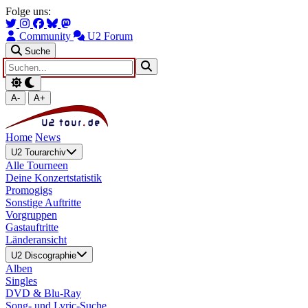
Zum Hauptinhalt springen
Zur Navigation springen
Folge uns:
Community
U2 Forum
Suche
A-
A+
Home
News
U2 Tourarchiv
Alle Tourneen
Deine Konzertstatistik
Promogigs
Sonstige Auftritte
Vorgruppen
Gastauftritte
Länderansicht
U2 Discographie
Alben
Singles
DVD & Blu-Ray
Song- und Lyric-Suche