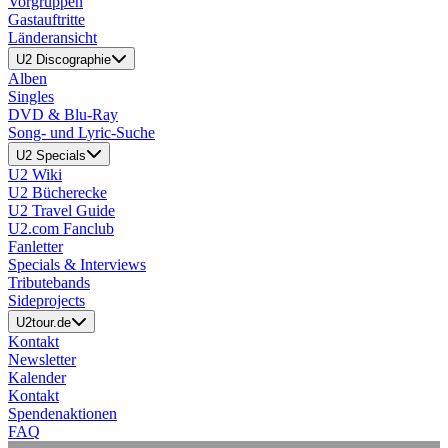
Vorgruppen
Gastauftritte
Länderansicht
U2 Discographie
Alben
Singles
DVD & Blu-Ray
Song- und Lyric-Suche
U2 Specials
U2 Wiki
U2 Bücherecke
U2 Travel Guide
U2.com Fanclub
Fanletter
Specials & Interviews
Tributebands
Sideprojects
U2tour.de
Kontakt
Newsletter
Kalender
Kontakt
Spendenaktionen
FAQ