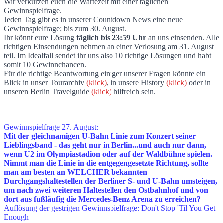
Wir verkürzen euch die Wartezeit mit einer täglichen
Countdown bis Berlin: 4
Gewinnspielfrage.
Jeden Tag gibt es in unserer Countdown News eine neue
Gewinnspielfrage; bis zum 30. August.
Ihr könnt eure Lösung
täglich bis 23:59 Uhr
an uns einsenden. Alle
richtigen Einsendungen nehmen an einer Verlosung am 31. August
teil. Im Idealfall sendet ihr uns also 10 richtige Lösungen und habt
somit 10 Gewinnchancen.
Für die richtige Beantwortung einiger unserer Fragen könnte ein
Blick in unser Tourarchiv
(klick)
, in unsere History
(klick)
oder in
unseren Berlin Travelguide
(klick)
hilfreich sein.
Gewinnspielfrage 27. August:
Mit der gleichnamigen U-Bahn Linie zum Konzert seiner
Lieblingsband - das geht nur in Berlin...und auch nur dann,
wenn U2 im Olympiastadion oder auf der Waldbühne spielen.
Nimmt man die Linie in die entgegengesetzte Richtung, sollte
man am besten an WELCHER bekannten
Durchgangshaltestellen der Berliner S- und U-Bahn umsteigen,
um nach zwei weiteren Haltestellen den Ostbahnhof und von
dort aus fußläufig die Mercedes-Benz Arena zu erreichen?
Auflösung der gestrigen Gewinnspielfrage: Don't Stop 'Til You Get
Enough