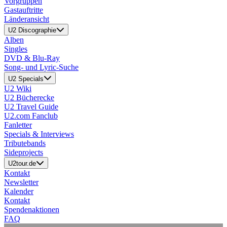
Vorgruppen
Gastauftritte
Länderansicht
U2 Discographie
Alben
Singles
DVD & Blu-Ray
Song- und Lyric-Suche
U2 Specials
U2 Wiki
U2 Bücherecke
U2 Travel Guide
U2.com Fanclub
Fanletter
Specials & Interviews
Tributebands
Sideprojects
U2tour.de
Kontakt
Newsletter
Kalender
Kontakt
Spendenaktionen
FAQ