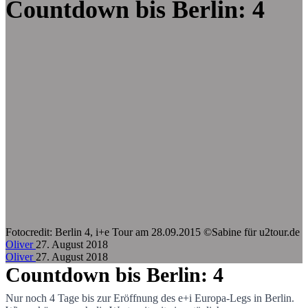
Zum Hauptinhalt springen
Countdown bis Berlin: 4
Fotocredit:
Berlin 4, i+e Tour am 28.09.2015 ©Sabine für u2tour.de
Oliver
27. August 2018
Oliver
27. August 2018
Countdown bis Berlin: 4
Nur noch 4 Tage bis zur Eröffnung des e+i Europa-Legs in Berlin.