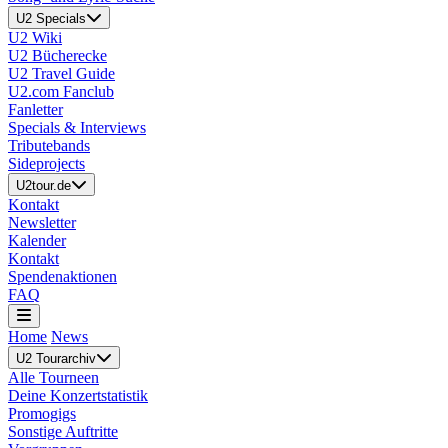
U2 Specials
U2 Wiki
U2 Bücherecke
U2 Travel Guide
U2.com Fanclub
Fanletter
Specials & Interviews
Tributebands
Sideprojects
U2tour.de
Kontakt
Newsletter
Kalender
Kontakt
Spendenaktionen
FAQ
Home
News
U2 Tourarchiv
Alle Tourneen
Deine Konzertstatistik
Promogigs
Sonstige Auftritte