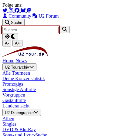
Zum Hauptinhalt springen
Zur Navigation springen
Folge uns:
Community
U2 Forum
Suche
A-
A+
Home
News
U2 Tourarchiv
Alle Tourneen
Deine Konzertstatistik
Promogigs
Sonstige Auftritte
Vorgruppen
Gastauftritte
Länderansicht
U2 Discographie
Alben
Singles
DVD & Blu-Ray
Song- und Lyric-Suche