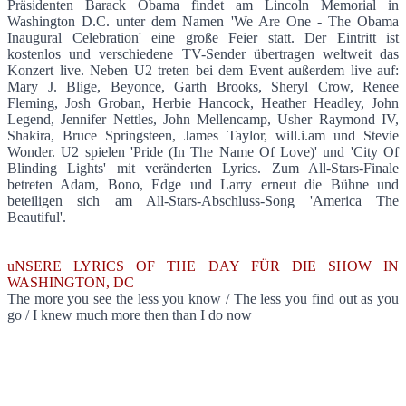
Präsidenten Barack Obama findet am Lincoln Memorial in
Washington D.C. unter dem Namen 'We Are One - The Obama
Inaugural Celebration' eine große Feier statt. Der Eintritt ist
kostenlos und verschiedene TV-Sender übertragen weltweit das
Konzert live. Neben U2 treten bei dem Event außerdem live auf:
Mary J. Blige, Beyonce, Garth Brooks, Sheryl Crow, Renee
Fleming, Josh Groban, Herbie Hancock, Heather Headley, John
Legend, Jennifer Nettles, John Mellencamp, Usher Raymond IV,
Shakira, Bruce Springsteen, James Taylor, will.i.am und Stevie
Wonder. U2 spielen 'Pride (In The Name Of Love)' und 'City Of
Blinding Lights' mit veränderten Lyrics. Zum All-Stars-Finale
betreten Adam, Bono, Edge und Larry erneut die Bühne und
beteiligen sich am All-Stars-Abschluss-Song 'America The
Beautiful'.
uNSERE LYRICS OF THE DAY FÜR DIE SHOW IN
WASHINGTON, DC
The more you see the less you know / The less you find out as you
go / I knew much more then than I do now