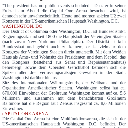
"The president has no public events scheduled." Dass er in seiner
Freizeit am Abend die Capital One Arena besuchen wird, ist
Sing it to you all night, all night in Washin
dennoch sehr unwahrscheinlich. Heute und morgen spielen U2 zwei
Konzerte in der US-amerikanischen Haupstadt Washington, DC.
wASHINGTON, DC
Der District of Columbia oder Washington, D.C. ist Bundesdistrikt,
Regierungssitz und seit 1800 die Hauptstadt der Vereinigten Staaten
(nach zuvor New York und Philadelphia). Der Distrikt ist kein
Bundesstaat und gehört auch zu keinem, er ist vielmehr dem
Kongress der Vereinigten Staaten direkt unterstellt. Mit dem Weißen
Haus als Amts- und Wohnsitz des Präsidenten und dem Kapitol, das
den Kongress (bestehend aus Senat und Repräsentantenhaus)
beherbergt, sowie dem Obersten Gerichtshof befinden sich die
Spitzen aller drei verfassungsmäßigen Gewalten in der Stadt.
Washington ist darüber hinaus
Sitz des Internationalen Währungsfonds, der Weltbank und der
Organisation Amerikanischer Staaten. Washington selbst hat ca.
670.000 Einwohner, der Großraum Washington kommt auf ca. 5,6
Millionen und zusammen mit dem benachbarten Großraum
Baltimore hat die Region laut Zensus insgesamt ca. 8,6 Millionen
Einwohner.
cAPITAL ONE ARENA
Die Capital One Arena ist eine Multifunktionsarena, die sich in der
US-amerikanischen Hauptstadt Washington, D.C. befindet. Der