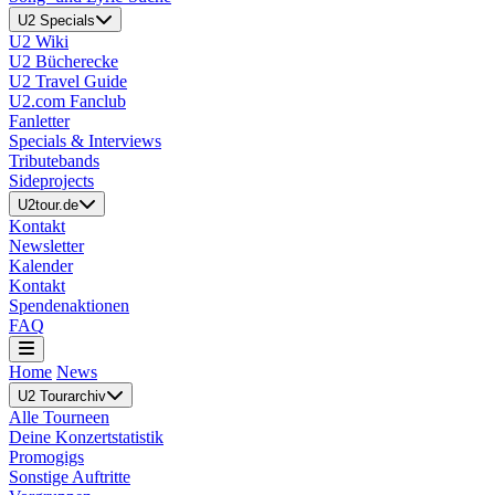
U2 Specials
U2 Wiki
U2 Bücherecke
U2 Travel Guide
U2.com Fanclub
Fanletter
Specials & Interviews
Tributebands
Sideprojects
U2tour.de
Kontakt
Newsletter
Kalender
Kontakt
Spendenaktionen
FAQ
Home
News
U2 Tourarchiv
Alle Tourneen
Deine Konzertstatistik
Promogigs
Sonstige Auftritte