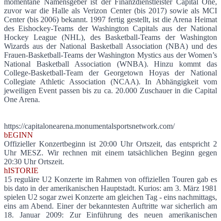
momentane Namensgeber ist der Finanzdienstleister Capital One,
zuvor war die Halle als Verizon Center (bis 2017) sowie als MCI
Center (bis 2006) bekannt. 1997 fertig gestellt, ist die Arena Heimat
des Eishockey-Teams der Washington Capitals aus der National
Hockey League (NHL), des Basketball-Teams der Washington
Wizards aus der National Basketball Association (NBA) und des
Frauen-Basketball-Teams der Washington Mystics aus der Women’s
National Basketball Association (WNBA). Hinzu kommt das
College-Basketball-Team der Georgetown Hoyas der National
Collegiate Athletic Association (NCAA). In Abhängigkeit vom
jeweiligen Event passen bis zu ca. 20.000 Zuschauer in die Capital
One Arena.
https://capitalonearena.monumentalsportsnetwork.com/
bEGINN
Offizieller Konzertbeginn ist 20:00 Uhr Ortszeit, das entspricht 2
Uhr MESZ. Wir rechnen mit einem tatsächlichen Beginn gegen
20:30 Uhr Ortszeit.
hISTORIE
15 reguläre U2 Konzerte im Rahmen von offiziellen Touren gab es
bis dato in der amerikanischen Hauptstadt. Kurios: am 3. März 1981
spielen U2 sogar zwei Konzerte am gleichen Tag - eins nachmittags,
eins am Abend. Einer der bekanntesten Auftritte war sicherlich am
18. Januar 2009: Zur Einführung des neuen amerikanischen