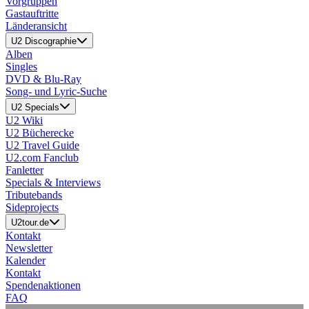
Vorgruppen
Gastauftritte
Länderansicht
U2 Discographie
Alben
Singles
DVD & Blu-Ray
Song- und Lyric-Suche
U2 Specials
U2 Wiki
U2 Bücherecke
U2 Travel Guide
U2.com Fanclub
Fanletter
Specials & Interviews
Tributebands
Sideprojects
U2tour.de
Kontakt
Newsletter
Kalender
Kontakt
Spendenaktionen
FAQ