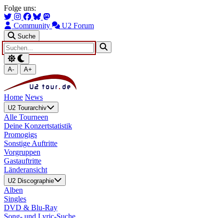
Zum Hauptinhalt springen
Zur Navigation springen
Folge uns:
Community
U2 Forum
Suche
A-
A+
Home
News
U2 Tourarchiv
Alle Tourneen
Deine Konzertstatistik
Promogigs
Sonstige Auftritte
Vorgruppen
Gastauftritte
Länderansicht
U2 Discographie
Alben
Singles
DVD & Blu-Ray
Song- und Lyric-Suche