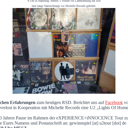
8 Uhr in Hamburg: Bereits 1 Stunde vor Ladenöffnung hat sich
eine lange Warteschlange vor Michelle Records gebildet.
ichen Erfahrungen
zum heutigen RSD. Berichtet uns auf
Facebook
vo
de verlost in Kooperation mit Michelle Records eine U2 „Lights Of Home
ber 30 Jahren Pause im Rahmen der eXPERIENCE+iNNOCENCE Tour z
 Eures Namens und Postanschrift an:
gewinnspiel [at] u2tour [dot] de