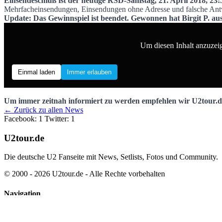
Einsendeschluß ist der heutige RSD-Samstag, 21. April 2018, 2
Mehrfacheinsendungen, Einsendungen ohne Adresse und falsche Antwo
Update: Das Gewinnspiel ist beendet. Gewonnen hat Birgit P. au
Um diesen Inhalt anzuzeig
Einmal laden
Immer erlauben
Um immer zeitnah informiert zu werden empfehlen wir U2tour.
← Zurück zu allen News
Facebook: 1
Twitter: 1
U2tour.de
Die deutsche U2 Fanseite mit News, Setlists, Fotos und Community.
© 2000 - 2026 U2tour.de - Alle Rechte vorbehalten
Navigation
News
Tourarchiv