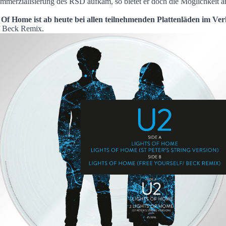
ichung / Gewinnspiel
merzialisierung des RSD aufkam, so bietet er doch die Möglichkeit an
 Of Home ist ab heute bei allen teilnehmenden Plattenläden im Ver
lf Beck Remix.