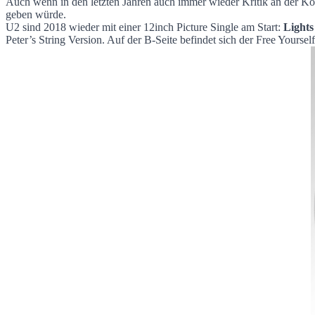
Heute Record Store Day mit U2 Veröffentl
Auch wenn in den letzten Jahren auch immer wieder Kritik an der Kom
geben würde.
U2 sind 2018 wieder mit einer 12inch Picture Single am Start:
Lights
Peter’s String Version. Auf der B-Seite befindet sich der Free Yourse