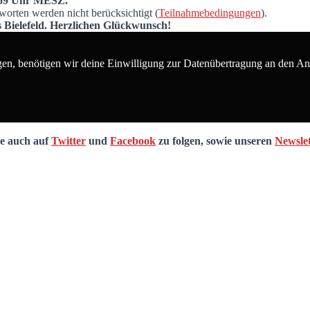
3:59 Uhr MESZ.
rten werden nicht berücksichtigt (
Teilnahmebedingungen
).
s Bielefeld. Herzlichen Glückwunsch!
en, benötigen wir deine Einwilligung zur Datenübertragung an den Anb
de auch auf
Twitter
und
Facebook
zu folgen, sowie unseren
Newslet