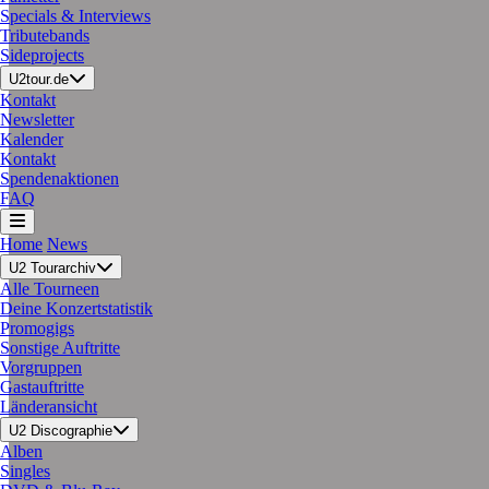
Specials & Interviews
Tributebands
Sideprojects
U2tour.de
Kontakt
Newsletter
Kalender
Kontakt
Spendenaktionen
FAQ
Home
News
U2 Tourarchiv
Alle Tourneen
Deine Konzertstatistik
Promogigs
Sonstige Auftritte
Vorgruppen
Gastauftritte
Länderansicht
U2 Discographie
Alben
Singles