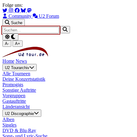
Zum Hauptinhalt springen
Zur Navigation springen
Folge uns:
Community
U2 Forum
Suche
A-
A+
Home
News
U2 Tourarchiv
Alle Tourneen
Deine Konzertstatistik
Promogigs
Sonstige Auftritte
Vorgruppen
Gastauftritte
Länderansicht
U2 Discographie
Alben
Singles
DVD & Blu-Ray
Song- und Lyric-Suche