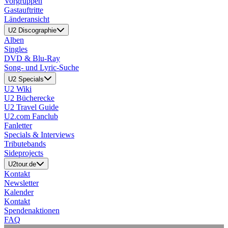
Vorgruppen
Gastauftritte
Länderansicht
U2 Discographie
Alben
Singles
DVD & Blu-Ray
Song- und Lyric-Suche
U2 Specials
U2 Wiki
U2 Bücherecke
U2 Travel Guide
U2.com Fanclub
Fanletter
Specials & Interviews
Tributebands
Sideprojects
U2tour.de
Kontakt
Newsletter
Kalender
Kontakt
Spendenaktionen
FAQ