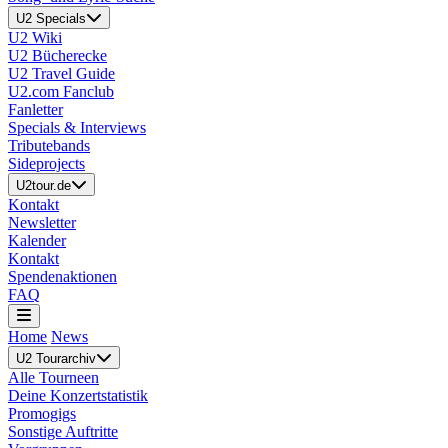
U2 Specials
U2 Wiki
U2 Bücherecke
U2 Travel Guide
U2.com Fanclub
Fanletter
Specials & Interviews
Tributebands
Sideprojects
U2tour.de
Kontakt
Newsletter
Kalender
Kontakt
Spendenaktionen
FAQ
Home
News
U2 Tourarchiv
Alle Tourneen
Deine Konzertstatistik
Promogigs
Sonstige Auftritte