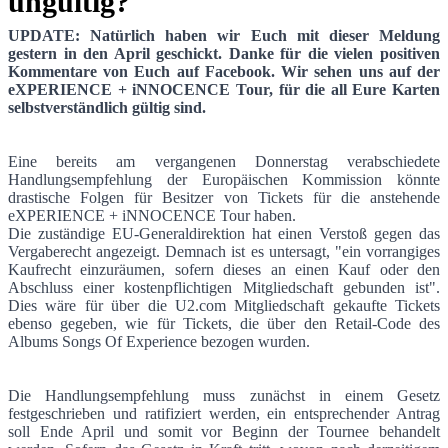
ungültig?
UPDATE: Natürlich haben wir Euch mit dieser Meldung
gestern in den April geschickt. Danke für die vielen positiven
EU Handlungsempfehlung - Großer Teil der
Kommentare von Euch auf Facebook. Wir sehen uns auf der
eXPERIENCE + iNNOCENCE Tour, für die all Eure Karten
selbstverständlich gültig sind.
Eine bereits am vergangenen Donnerstag verabschiedete
Handlungsempfehlung der Europäischen Kommission könnte
drastische Folgen für Besitzer von Tickets für die anstehende
eXPERIENCE + iNNOCENCE Tour haben.
Die zuständige EU-Generaldirektion hat einen Verstoß gegen das
Vergaberecht angezeigt. Demnach ist es untersagt, "ein vorrangiges
Kaufrecht einzuräumen, sofern dieses an einen Kauf oder den
Abschluss einer kostenpflichtigen Mitgliedschaft gebunden ist".
Dies wäre für über die U2.com Mitgliedschaft gekaufte Tickets
ebenso gegeben, wie für Tickets, die über den Retail-Code des
Albums Songs Of Experience bezogen wurden.
Die Handlungsempfehlung muss zunächst in einem Gesetz
festgeschrieben und ratifiziert werden, ein entsprechender Antrag
soll Ende April und somit vor Beginn der Tournee behandelt