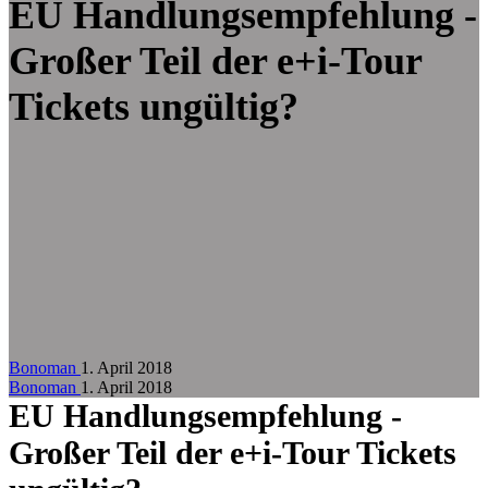
Zum Hauptinhalt springen
EU Handlungsempfehlung -
Großer Teil der e+i-Tour
Tickets ungültig?
Bonoman
1. April 2018
Bonoman
1. April 2018
EU Handlungsempfehlung -
Großer Teil der e+i-Tour Tickets