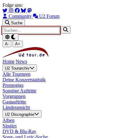
Zum Hauptinhalt springen
Zur Navigation springen
Folge uns:
Community
U2 Forum
Suche
A-
A+
Home
News
U2 Tourarchiv
Alle Tourneen
Deine Konzertstatistik
Promogigs
Sonstige Auftritte
Vorgruppen
Gastauftritte
Länderansicht
U2 Discographie
Alben
Singles
DVD & Blu-Ray
Song- und Lyric-Suche