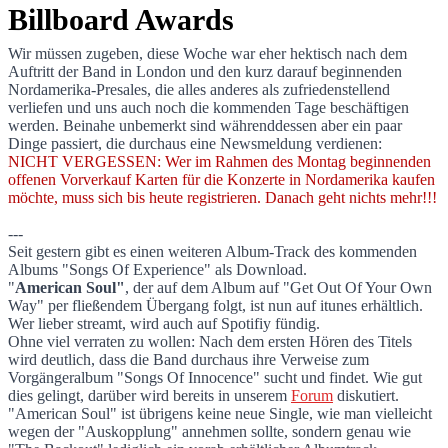
Billboard Awards
Wir müssen zugeben, diese Woche war eher hektisch nach dem
Auftritt der Band in London und den kurz darauf beginnenden
News roundup: Neue Downloads erhätlich,
Nordamerika-Presales, die alles anderes als zufriedenstellend
verliefen und uns auch noch die kommenden Tage beschäftigen
werden. Beinahe unbemerkt sind währenddessen aber ein paar
Dinge passiert, die durchaus eine Newsmeldung verdienen:
NICHT VERGESSEN: Wer im Rahmen des Montag beginnenden
offenen Vorverkauf Karten für die Konzerte in Nordamerika kaufen
möchte, muss sich bis heute registrieren. Danach geht nichts mehr!!!
---
Seit gestern gibt es einen weiteren Album-Track des kommenden
Albums "Songs Of Experience" als Download.
"
American Soul"
, der auf dem Album auf "Get Out Of Your Own
Way" per fließendem Übergang folgt, ist nun auf itunes erhältlich.
Wer lieber streamt, wird auch auf Spotifiy fündig.
Ohne viel verraten zu wollen: Nach dem ersten Hören des Titels
wird deutlich, dass die Band durchaus ihre Verweise zum
Vorgängeralbum "Songs Of Innocence" sucht und findet. Wie gut
dies gelingt, darüber wird bereits in unserem
Forum
diskutiert.
"American Soul" ist übrigens keine neue Single, wie man vielleicht
wegen der "Auskopplung" annehmen sollte, sondern genau wie