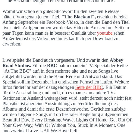
"The Backout" lediglich ein vorab erhältlicher Albumtrack.
Womit wir schon ein gutes Stichwort für den zweiten Release
hätten. Von genau jenem Titel,
"The Blackout",
erschien bereits
Anfang September ein Facebook-Video, in dem die Band den Titel
live spielt. Aufgenommen wurde das Video in Amsterdam. Seit ein
paar Tagen kann man es in besserer Qualität über
youtube
sehen.
Außerdem ist das Video bei itunes käuflich per Download zu
erwerben.
Live spielte die Band auch vorgestern. Und zwar in den
Abbey
Road Studios.
Für die
BBC
nahm man ein TV-Special der Reihe
"At The BBC" auf, in dem mehrere alte und neue Songs live
aufgeführt wurden und die Band Rede und Antwort stand. Das
Special soll im Dezember im englischen Fernsehen laufen. Weitere
Infos findet ihr auf der dazugehörigen
Seite der BBC
. Ein Datum
für die Ausstrahlung und auch, ob es man es an andere TV-
Stationen im Ausland weitergeben wird, steht derzeit noch nicht fest.
Plausibel ist aber eine Ausstrahlung zur Veröffentlichung des
Albums und damit die erste Dezemberwoche. Gerüchten zufolge
wurden folgende Songs mit orchestraler Begleitung aufgenommen:
Beautiful Day, Every Breaking Wave, Lights Of Home, Get Out Of
Your Own Way, With Or Without You, Stuck In A Moment, One
und zweimal Love Is All We Have Left.