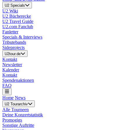
U2 Specials
U2 Wiki
U2 Bücherecke
U2 Travel Guide
U2.com Fanclub
Fanletter
Specials & Interviews
Tributebands
Sideprojects
U2tour.de
Kontakt
Newsletter
Kalender
Kontakt
Spendenaktionen
FAQ
Home
News
U2 Tourarchiv
Alle Tourneen
Deine Konzertstatistik
Promogigs
Sonstige Auftritte