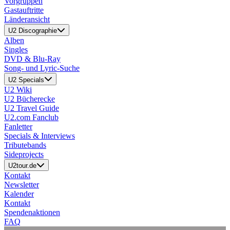
Vorgruppen
Gastauftritte
Länderansicht
U2 Discographie
Alben
Singles
DVD & Blu-Ray
Song- und Lyric-Suche
U2 Specials
U2 Wiki
U2 Bücherecke
U2 Travel Guide
U2.com Fanclub
Fanletter
Specials & Interviews
Tributebands
Sideprojects
U2tour.de
Kontakt
Newsletter
Kalender
Kontakt
Spendenaktionen
FAQ