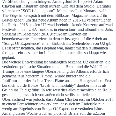
Veröffentlichung durchringen. Anfang Juni 2016 postet Adam
Clayton auf Instagram einen kurzen Clip aus dem Studio. Darunter
schreibt er: "SOE is being born". Mitte desselben Monats erzählt
The Edge im Gespräch mit dem Billboard Magazine dass U2 ihr
Bestes geben, um das neue Album noch in 2016 zu veröffentlichen.
Im Herbst 2016 spielen U2 zwei beeindruckende Konzerte auf zwei
Festivals in den USA - und das in einem tour- und albumfreien Jahr.
Seltsam! Im September 2016 gibt Adam Clayton ein
bemerkenswertes Interview, in dem er bezogen auf die Arbeit an
"Songs Of Experience" einen Einblick ins Seelenleben von U2 gibt.
Es ist offensichtlich, dass geplant war, längst mit den Aufnahmen
fertig zu sein - es aber im Leben nicht immer alles so klappt wie
geplant.
Die weitere Entwicklung ist hinlänglich bekannt. U2 erklärten, die
veränderte politische Situation um den Brexit und die Wahl Donald
Trumps habe eine längere Überarbeitung des Albums erforderlich
gemacht. Aus heiterem Himmel wurde kurzerhand die
Jubiläumstour der Joshua Tree - Platte aus dem Hut gezaubert. Erst
kürzlich wurde Bonos "brush with mortality" darüber hinaus als
Grund ins Feld geführt. In wie weit dies alles tatsächlich eine Rolle
gespielt hat, lässt sich von außen nicht seriös beurteilen.
Überraschend war jedoch, dass Adam Clayton erst im Oktober 2017
in einem Fernsehinterview erklärte, dass sich im Endeffekt nur
wenig am Ergebnis von Songs Of Experience verändert hätte.
Anfang dieser Woche tauchten plötzlich Briefe auf, die u2.com