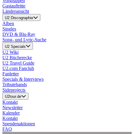
Vorgruppen
Gastauftritte
Länderansicht
U2 Discographie
Alben
Singles
DVD & Blu-Ray
Song- und Lyric-Suche
U2 Specials
U2 Wiki
U2 Bücherecke
U2 Travel Guide
U2.com Fanclub
Fanletter
Specials & Interviews
Tributebands
Sideprojects
U2tour.de
Kontakt
Newsletter
Kalender
Kontakt
Spendenaktionen
FAQ