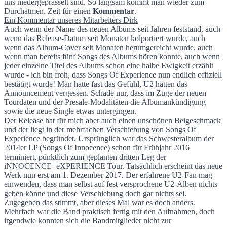
uns niedergeprasselt sind. So langsam kommt man wieder zum
Songs Of Postponement
Durchatmen. Zeit für einen
Kommentar
.
Ein Kommentar unseres Mitarbeiters Dirk
Auch wenn der Name des neuen Albums seit Jahren feststand, auch
wenn das Release-Datum seit Monaten kolportiert wurde, auch
wenn das Album-Cover seit Monaten herumgereicht wurde, auch
wenn man bereits fünf Songs des Albums hören konnte, auch wenn
jeder einzelne Titel des Albums schon eine halbe Ewigkeit erzählt
wurde - ich bin froh, dass Songs Of Experience nun endlich offiziell
bestätigt wurde! Man hatte fast das Gefühl, U2 hätten das
Announcement vergessen. Schade nur, dass im Zuge der neuen
Tourdaten und der Presale-Modalitäten die Albumankündigung
sowie die neue Single etwas untergingen.
Der Release hat für mich aber auch einen unschönen Beigeschmack
und der liegt in der mehrfachen Verschiebung von Songs Of
Experience begründet. Ursprünglich war das Schwesteralbum der
2014er LP (Songs Of Innocence) schon für Frühjahr 2016
terminiert, pünktlich zum geplanten dritten Leg der
iNNOCENCE+eXPERIENCE Tour. Tatsächlich erscheint das neue
Werk nun erst am 1. Dezember 2017. Der erfahrene U2-Fan mag
einwenden, dass man selbst auf fest versprochene U2-Alben nichts
geben könne und diese Verschiebung doch gar nichts sei.
Zugegeben das stimmt, aber dieses Mal war es doch anders.
Mehrfach war die Band praktisch fertig mit den Aufnahmen, doch
irgendwie konnten sich die Bandmitglieder nicht zur