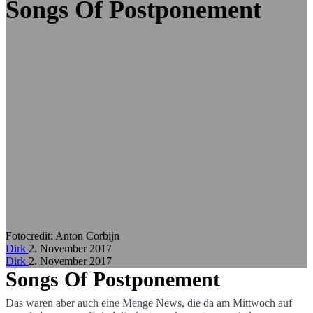
Zum Hauptinhalt springen
Songs Of Postponement
Fotocredit:
Anton Corbijn
Dirk
2. November 2017
Dirk
2. November 2017
Songs Of Postponement
Das waren aber auch eine Menge News, die da am Mittwoch auf