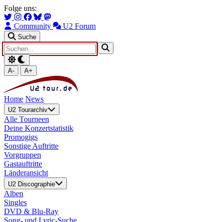
Zum Hauptinhalt springen
Zur Navigation springen
Folge uns:
Community
U2 Forum
Suche
A-
A+
Home
News
U2 Tourarchiv
Alle Tourneen
Deine Konzertstatistik
Promogigs
Sonstige Auftritte
Vorgruppen
Gastauftritte
Länderansicht
U2 Discographie
Alben
Singles
DVD & Blu-Ray
Song- und Lyric-Suche