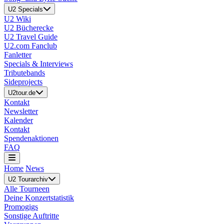
U2 Specials
U2 Wiki
U2 Bücherecke
U2 Travel Guide
U2.com Fanclub
Fanletter
Specials & Interviews
Tributebands
Sideprojects
U2tour.de
Kontakt
Newsletter
Kalender
Kontakt
Spendenaktionen
FAQ
Home
News
U2 Tourarchiv
Alle Tourneen
Deine Konzertstatistik
Promogigs
Sonstige Auftritte