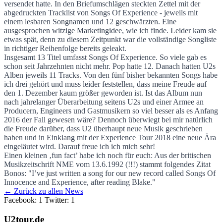
versendet hatte. In den Briefumschlägen steckten Zettel mit der
abgedruckten Tracklist von Songs Of Experience - jeweils mit
einem lesbaren Songnamen und 12 geschwärzten. Eine
ausgesprochen witzige Marketingidee, wie ich finde. Leider kam sie
etwas spät, denn zu diesem Zeitpunkt war die vollständige Songliste
in richtiger Reihenfolge bereits geleakt.
Insgesamt 13 Titel umfasst Songs Of Experience. So viele gab es
schon seit Jahrzehnten nicht mehr. Pop hatte 12. Danach hatten U2s
Alben jeweils 11 Tracks. Von den fünf bisher bekannten Songs habe
ich drei gehört und muss leider feststellen, dass meine Freude auf
den 1. Dezember kaum größer geworden ist. Ist das Album nun
nach jahrelanger Überarbeitung seitens U2s und einer Armee an
Producern, Engineers und Gastmusikern so viel besser als es Anfang
2016 der Fall gewesen wäre? Dennoch überwiegt bei mir natürlich
die Freude darüber, dass U2 überhaupt neue Musik geschrieben
haben und in Einklang mit der Experience Tour 2018 eine neue Ära
eingeläutet wird. Darauf freue ich ich mich sehr!
Einen kleinen ‚fun fact’ habe ich noch für euch: Aus der britischen
Musikzeitschrift NME vom 13.6.1992 (!!!) stammt folgendes Zitat
Bonos: "I’ve just written a song for our new record called Songs Of
Innocence and Experience, after reading Blake."
← Zurück zu allen News
Facebook: 1
Twitter: 1
U2tour.de