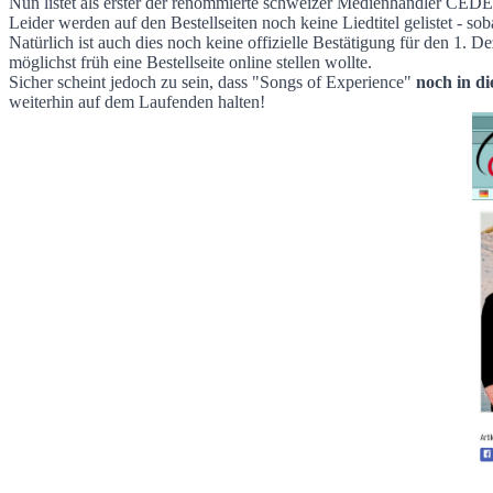
Nun listet als erster der renommierte schweizer Medienhändler CED
Erster online Händler bewirbt Songs of Ex
Leider werden auf den Bestellseiten noch keine Liedtitel gelistet - so
Natürlich ist auch dies noch keine offizielle Bestätigung für den 1.
möglichst früh eine Bestellseite online stellen wollte.
Sicher scheint jedoch zu sein, dass "Songs of Experience"
noch in d
weiterhin auf dem Laufenden halten!