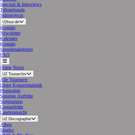
Specials & Interviews
Tributebands
Sideprojects
U2tour.de
Kontakt
Newsletter
Kalender
Kontakt
Spendenaktionen
FAQ
Home
News
U2 Tourarchiv
Alle Tourneen
Deine Konzertstatistik
Promogigs
Sonstige Auftritte
Vorgruppen
Gastauftritte
Länderansicht
U2 Discographie
Alben
Singles