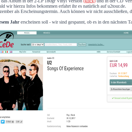
E das Album in der 2-LP 180gr Vinyl Version
(klick)
und in der CD Ver
perience!
bald wir hierzu Infos bekommen erfahrt ihr es natürlich auf u2tour.de.
 Dezember als Erscheinungstermin. Auch können wir nicht ausschließen, d
iesem Jahr
erscheinen soll - wir sind gespannt, ob es in den nächsten 