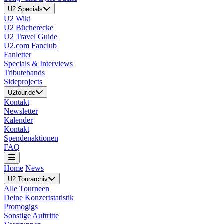
U2 Specials
U2 Wiki
U2 Bücherecke
U2 Travel Guide
U2.com Fanclub
Fanletter
Specials & Interviews
Tributebands
Sideprojects
U2tour.de
Kontakt
Newsletter
Kalender
Kontakt
Spendenaktionen
FAQ
Home
News
U2 Tourarchiv
Alle Tourneen
Deine Konzertstatistik
Promogigs
Sonstige Auftritte