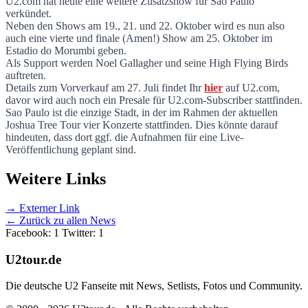
U2.com hat heute eine weitere Zusatzshow für Sao Paulo
verkündet.
TJT-Tour: Vierte Show für Sao Paulo
Neben den Shows am 19., 21. und 22. Oktober wird es nun also
auch eine vierte und finale (Amen!) Show am 25. Oktober im
Estadio do Morumbi geben.
Als Support werden Noel Gallagher und seine High Flying Birds
auftreten.
Details zum Vorverkauf am 27. Juli findet Ihr
hier
auf U2.com,
davor wird auch noch ein Presale für U2.com-Subscriber stattfinden.
Sao Paulo ist die einzige Stadt, in der im Rahmen der aktuellen
Joshua Tree Tour vier Konzerte stattfinden. Dies könnte darauf
hindeuten, dass dort ggf. die Aufnahmen für eine Live-
Veröffentlichung geplant sind.
Weitere Links
→ Externer Link
← Zurück zu allen News
Facebook: 1
Twitter: 1
U2tour.de
Die deutsche U2 Fanseite mit News, Setlists, Fotos und Community.