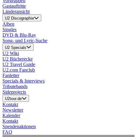
Vorgruppen
Gastauftritte
Länderansicht
U2 Discographie
Alben
Singles
DVD & Blu-Ray
Song- und Lyric-Suche
U2 Specials
U2 Wiki
U2 Bücherecke
U2 Travel Guide
U2.com Fanclub
Fanletter
Specials & Interviews
Tributebands
Sideprojects
U2tour.de
Kontakt
Newsletter
Kalender
Kontakt
Spendenaktionen
FAQ