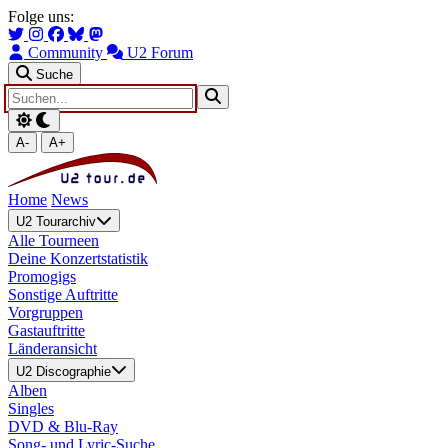
Zum Hauptinhalt springen
Zur Navigation springen
Folge uns:
Community
U2 Forum
Suche
A-
A+
Home
News
U2 Tourarchiv
Alle Tourneen
Deine Konzertstatistik
Promogigs
Sonstige Auftritte
Vorgruppen
Gastauftritte
Länderansicht
U2 Discographie
Alben
Singles
DVD & Blu-Ray
Song- und Lyric-Suche