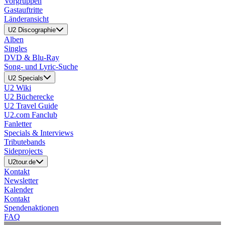
Vorgruppen
Gastauftritte
Länderansicht
U2 Discographie
Alben
Singles
DVD & Blu-Ray
Song- und Lyric-Suche
U2 Specials
U2 Wiki
U2 Bücherecke
U2 Travel Guide
U2.com Fanclub
Fanletter
Specials & Interviews
Tributebands
Sideprojects
U2tour.de
Kontakt
Newsletter
Kalender
Kontakt
Spendenaktionen
FAQ