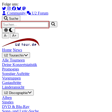
Zum Hauptinhalt springen
Zur Navigation springen
Folge uns:
Community
U2 Forum
Suche
A-
A+
Home
News
U2 Tourarchiv
Alle Tourneen
Deine Konzertstatistik
Promogigs
Sonstige Auftritte
Vorgruppen
Gastauftritte
Länderansicht
U2 Discographie
Alben
Singles
DVD & Blu-Ray
Song- und Lyric-Suche