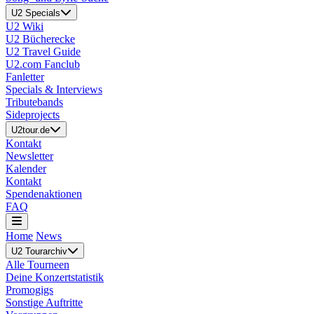
U2 Specials
U2 Wiki
U2 Bücherecke
U2 Travel Guide
U2.com Fanclub
Fanletter
Specials & Interviews
Tributebands
Sideprojects
U2tour.de
Kontakt
Newsletter
Kalender
Kontakt
Spendenaktionen
FAQ
Home
News
U2 Tourarchiv
Alle Tourneen
Deine Konzertstatistik
Promogigs
Sonstige Auftritte