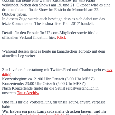
U2.com hat heute eine weitere Zusatzshow für Sao Paolo
verkündet. Neben den Shows am 19. und 21. Oktober wird es eine
Zusatzshow in Sao Paolo - Liveberichterst
dritte und damit finale Show im Estácio do Morumbi am 22.
Oktober geben.
In diesem Zuge wurde auch bestätigt, dass es sich dabei um das
letzte Konzerte der 'The Joshua Tree Tour 2017' handelt.
Details für den Presale für U2.com-Mitglieder sowie für die
offiziellen Verkauf findet ihr hier:
Klick
Während dessen geht es heute im kanadischen Toronto mit dem
aktuellen Leg weiter.
Zur Liveberichterstattung mit Twitter-Feed und Chatbox geht es
hier
(klick)
Konzertbeginn: ca. 21:00 Uhr Ortszeit (3:00 Uhr MESZ)
Konzertende: 23:00 Uhr Ortszeit (5:00 Uhr MESZ)
Nach Konzertende findet ihr die Setlist selbstverständlich in
unserem
Tour Archiv
.
Und falls ihr die Vorbestellung für unser Tour-Lanyard verpasst
habt:
Wir haben ein paar Lanyards mehr drucken lassen, und ihr