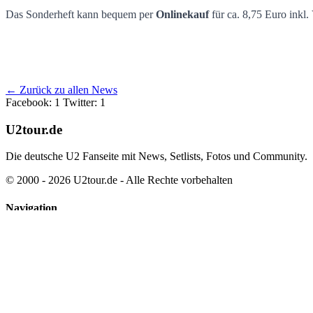
Hot Press Sonderheft zum "The Joshua Tr
Das Sonderheft kann bequem per
Onlinekauf
für ca. 8,75 Euro inkl.
← Zurück zu allen News
Facebook: 1
Twitter: 1
U2tour.de
Die deutsche U2 Fanseite mit News, Setlists, Fotos und Community.
© 2000 - 2026 U2tour.de - Alle Rechte vorbehalten
Navigation
News
Tourarchiv
Discographie
Partner
Community