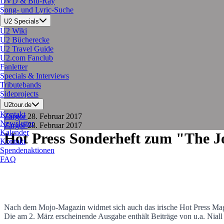
DVD & Blu-Ray
Song- und Lyric-Suche
U2 Specials
U2 Wiki
U2 Bücherecke
U2 Travel Guide
U2.com Fanclub
Fanletter
Specials & Interviews
Tributebands
Sideprojects
U2tour.de
Kontakt
Zargor
28. Februar 2017
Newsletter
Zargor
28. Februar 2017
Kalender
Hot Press Sonderheft zum
"The J
Kontakt
Spendenaktionen
FAQ
Nach dem Mojo-Magazin widmet sich auch das irische Hot Press Mag
Die am 2. März erscheinende Ausgabe enthält Beiträge von u.a. Niall