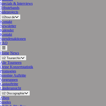
Specials & Interviews
Tributebands
Sideprojects
U2tour.de
Kontakt
Newsletter
Kalender
Kontakt
Spendenaktionen
FAQ
Home
News
U2 Tourarchiv
Alle Tourneen
Deine Konzertstatistik
Promogigs
Sonstige Auftritte
Vorgruppen
Gastauftritte
Länderansicht
U2 Discographie
Alben
Singles