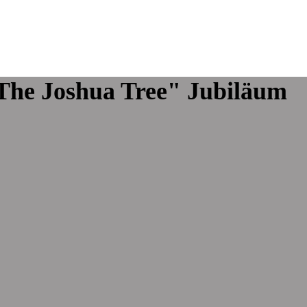
The Joshua Tree"
Jubiläum