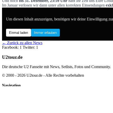
U2tour.de wünscht frohe Weihnachten
Und noch
bis 31. Dezember, 23:59 Uhr
habt Ihr Zeit uns Eure Lösun
Im Januar verlosen wir dann unter allen korrekten Einsendungen
exkl
Um diesen Inhalt anzuzeigen, benötigen wir deine Einwilligung zu
Einmal laden
Immer erlauben
← Zurück zu allen News
Facebook: 1
Twitter: 1
U2tour.de
Die deutsche U2 Fanseite mit News, Setlists, Fotos und Community.
© 2000 - 2026 U2tour.de - Alle Rechte vorbehalten
Navigation
News
Tourarchiv
Discographie
Partner