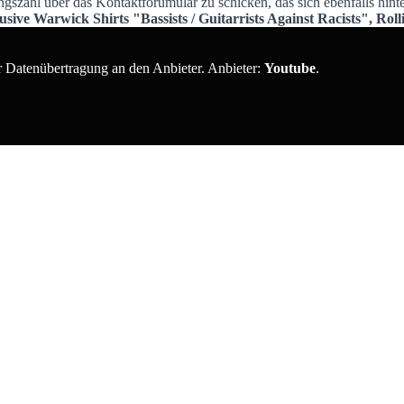
gszahl über das Kontaktforumular zu schicken, das sich ebenfalls hint
usive Warwick Shirts "Bassists / Guitarrists Against Racists", R
r Datenübertragung an den Anbieter. Anbieter:
Youtube
.