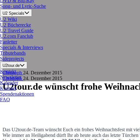
DVD & Blu-Ray
Song- und Lyric-Suche
U2 Specials
U2 Wiki
U2 Bücherecke
U2 Travel Guide
U2.com Fanclub
Fanletter
Specials & Interviews
Tributebands
Sideprojects
U2tour.de
Kontakt
Christoph
24. Dezember 2015
Newsletter
Christoph
24. Dezember 2015
Kalender
U2tour.de wünscht frohe Weihnac
Kontakt
Spendenaktionen
FAQ
Das U2tour.de-Team wünscht Euch ein frohes Weihnachtsfest mit viel
Wie immer an Heiligabend dürft Ihr ab heute auch das letzte Türchen