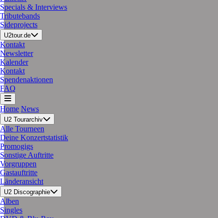
Specials & Interviews
Tributebands
Sideprojects
U2tour.de
Kontakt
Newsletter
Kalender
Kontakt
Spendenaktionen
FAQ
Home
News
U2 Tourarchiv
Alle Tourneen
Deine Konzertstatistik
Promogigs
Sonstige Auftritte
Vorgruppen
Gastauftritte
Länderansicht
U2 Discographie
Alben
Singles