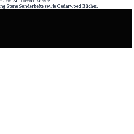
er dem 24. Türchen verbirgt.
olling Stone Sonderhefte sowie Cedarwood Bücher.