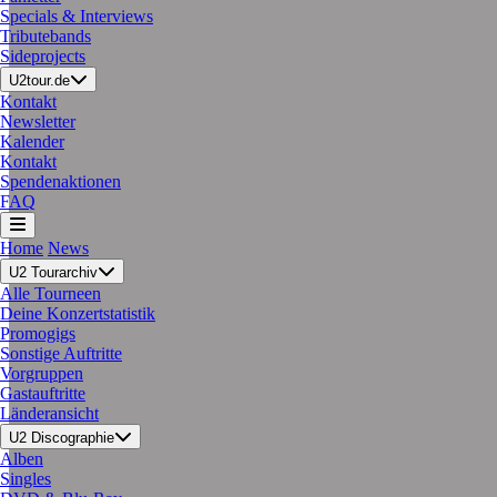
Specials & Interviews
Tributebands
Sideprojects
U2tour.de
Kontakt
Newsletter
Kalender
Kontakt
Spendenaktionen
FAQ
Home
News
U2 Tourarchiv
Alle Tourneen
Deine Konzertstatistik
Promogigs
Sonstige Auftritte
Vorgruppen
Gastauftritte
Länderansicht
U2 Discographie
Alben
Singles