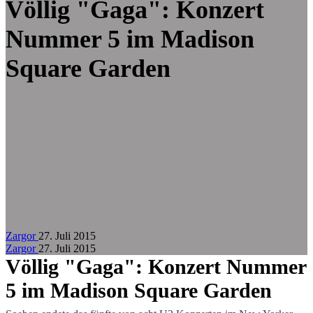
Zum Hauptinhalt springen
Völlig
"Gaga"
: Konzert
Nummer 5 im Madison
Square Garden
Zargor
27. Juli 2015
Zargor
27. Juli 2015
Völlig
"Gaga"
: Konzert Nummer
5 im Madison Square Garden