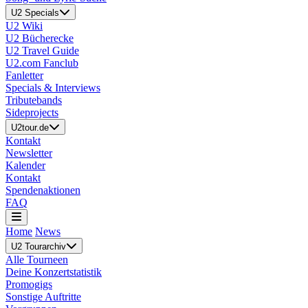
U2 Specials
U2 Wiki
U2 Bücherecke
U2 Travel Guide
U2.com Fanclub
Fanletter
Specials & Interviews
Tributebands
Sideprojects
U2tour.de
Kontakt
Newsletter
Kalender
Kontakt
Spendenaktionen
FAQ
Home
News
U2 Tourarchiv
Alle Tourneen
Deine Konzertstatistik
Promogigs
Sonstige Auftritte