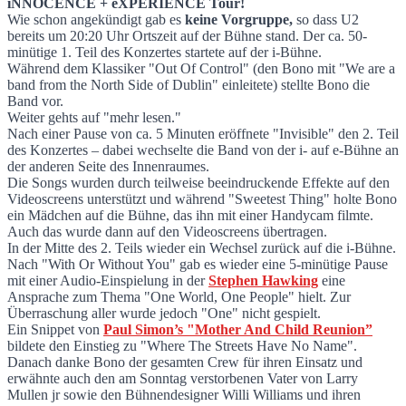
i+e Tour in Vancouver eröffnet
iNNOCENCE + eXPERIENCE Tour!
Wie schon angekündigt gab es
keine Vorgruppe,
so dass U2
bereits um 20:20 Uhr Ortszeit auf der Bühne stand. Der ca. 50-
minütige 1. Teil des Konzertes startete auf der i-Bühne.
Während dem Klassiker "Out Of Control" (den Bono mit "We are a
band from the North Side of Dublin" einleitete) stellte Bono die
Band vor.
Weiter gehts auf "mehr lesen."
Nach einer Pause von ca. 5 Minuten eröffnete "Invisible" den 2. Teil
des Konzertes – dabei wechselte die Band von der i- auf e-Bühne an
der anderen Seite des Innenraumes.
Die Songs wurden durch teilweise beeindruckende Effekte auf den
Videoscreens unterstützt und während "Sweetest Thing" holte Bono
ein Mädchen auf die Bühne, das ihn mit einer Handycam filmte.
Auch das wurde dann auf den Videoscreens übertragen.
In der Mitte des 2. Teils wieder ein Wechsel zurück auf die i-Bühne.
Nach "With Or Without You" gab es wieder eine 5-minütige Pause
mit einer Audio-Einspielung in der
Stephen Hawking
eine
Ansprache zum Thema "One World, One People" hielt. Zur
Überraschung aller wurde jedoch "One" nicht gespielt.
Ein Snippet von
Paul Simon’s "Mother And Child Reunion”
bildete den Einstieg zu "Where The Streets Have No Name".
Danach danke Bono der gesamten Crew für ihren Einsatz und
erwähnte auch den am Sonntag verstorbenen Vater von Larry
Mullen jr sowie den Bühnendesigner Willi Williams und ihren