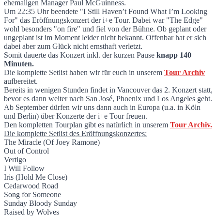
ehemaligen Manager Paul McGuinness.
Um 22:35 Uhr beendete "I Still Haven’t Found What I’m Looking
For" das Eröffnungskonzert der i+e Tour. Dabei war "The Edge"
wohl besonders "on fire" und fiel von der Bühne. Ob geplant oder
ungeplant ist im Moment leider nicht bekannt. Offenbar hat er sich
dabei aber zum Glück nicht ernsthaft verletzt.
Somit dauerte das Konzert inkl. der kurzen Pause
knapp 140
Minuten.
Die komplette Setlist haben wir für euch in unserem
Tour Archiv
aufbereitet.
Bereits in wenigen Stunden findet in Vancouver das 2. Konzert statt,
bevor es dann weiter nach San José, Phoenix und Los Angeles geht.
Ab September dürfen wir uns dann auch in Europa (u.a. in Köln
und Berlin) über Konzerte der i+e Tour freuen.
Den kompletten Tourplan gibt es natürlich in unserem
Tour Archiv.
Die komplette Setlist des Eröffnungskonzertes:
The Miracle (Of Joey Ramone)
Out of Control
Vertigo
I Will Follow
Iris (Hold Me Close)
Cedarwood Road
Song for Someone
Sunday Bloody Sunday
Raised by Wolves