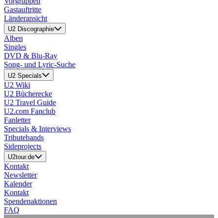
Vorgruppen
Gastauftritte
Länderansicht
U2 Discographie
Alben
Singles
DVD & Blu-Ray
Song- und Lyric-Suche
U2 Specials
U2 Wiki
U2 Bücherecke
U2 Travel Guide
U2.com Fanclub
Fanletter
Specials & Interviews
Tributebands
Sideprojects
U2tour.de
Kontakt
Newsletter
Kalender
Kontakt
Spendenaktionen
FAQ