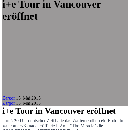
Zum Hauptinhalt springen
i+e Tour in Vancouver
eröffnet
Zargor
15. Mai 2015
Zargor
15. Mai 2015
i+e Tour in Vancouver eröffnet
Um 5:20 Uhr deutscher Zeit hatte das Warten endlich ein Ende: In
Vancouver/Kanada eröffnete U2 mit "The Miracle" die