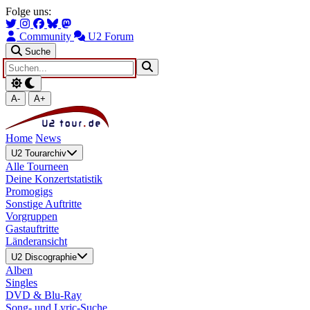
Zum Hauptinhalt springen
Zur Navigation springen
Folge uns:
Community
U2 Forum
Suche
A-
A+
Home
News
U2 Tourarchiv
Alle Tourneen
Deine Konzertstatistik
Promogigs
Sonstige Auftritte
Vorgruppen
Gastauftritte
Länderansicht
U2 Discographie
Alben
Singles
DVD & Blu-Ray
Song- und Lyric-Suche