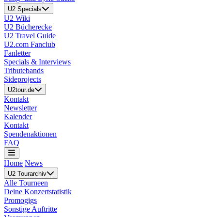
U2 Specials
U2 Wiki
U2 Bücherecke
U2 Travel Guide
U2.com Fanclub
Fanletter
Specials & Interviews
Tributebands
Sideprojects
U2tour.de
Kontakt
Newsletter
Kalender
Kontakt
Spendenaktionen
FAQ
Home
News
U2 Tourarchiv
Alle Tourneen
Deine Konzertstatistik
Promogigs
Sonstige Auftritte