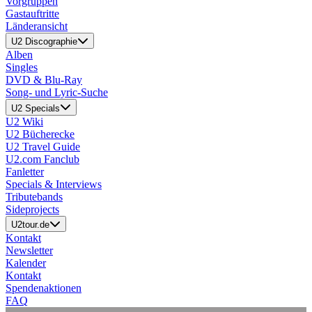
Vorgruppen
Gastauftritte
Länderansicht
U2 Discographie
Alben
Singles
DVD & Blu-Ray
Song- und Lyric-Suche
U2 Specials
U2 Wiki
U2 Bücherecke
U2 Travel Guide
U2.com Fanclub
Fanletter
Specials & Interviews
Tributebands
Sideprojects
U2tour.de
Kontakt
Newsletter
Kalender
Kontakt
Spendenaktionen
FAQ