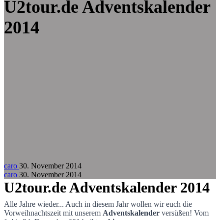
Zum Hauptinhalt springen
U2tour.de Adventskalender
2014
caro
30. November 2014
caro
30. November 2014
U2tour.de Adventskalender 2014
Alle Jahre wieder... Auch in diesem Jahr wollen wir euch die
Vorweihnachtszeit mit unserem
Adventskalender
versüßen! Vom