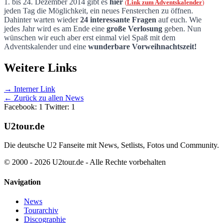
U2tour.de Adventskalender 2014
1. bis 24. Dezember
2014 gibt es
hier
(
Link zum Adventskalender
)
jeden Tag die Möglichkeit, ein neues Fensterchen zu öffnen.
Dahinter warten wieder
24 interessante Fragen
auf euch. Wie
jedes Jahr wird es am Ende eine
große Verlosung
geben. Nun
wünschen wir euch aber erst einmal viel Spaß mit dem
Adventskalender und eine
wunderbare Vorweihnachtszeit!
Weitere Links
→ Interner Link
← Zurück zu allen News
Facebook: 1
Twitter: 1
U2tour.de
Die deutsche U2 Fanseite mit News, Setlists, Fotos und Community.
© 2000 - 2026 U2tour.de - Alle Rechte vorbehalten
Navigation
News
Tourarchiv
Discographie