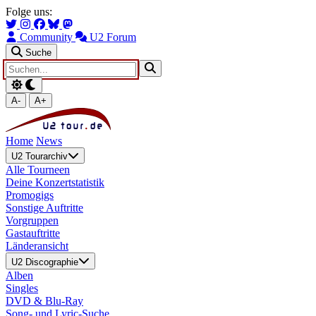
Zum Hauptinhalt springen
Zur Navigation springen
Folge uns:
Community
U2 Forum
Suche
A-
A+
Home
News
U2 Tourarchiv
Alle Tourneen
Deine Konzertstatistik
Promogigs
Sonstige Auftritte
Vorgruppen
Gastauftritte
Länderansicht
U2 Discographie
Alben
Singles
DVD & Blu-Ray
Song- und Lyric-Suche