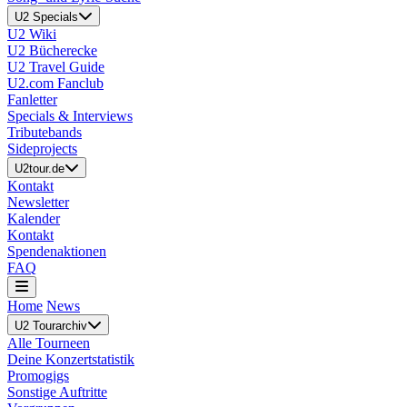
U2 Specials
U2 Wiki
U2 Bücherecke
U2 Travel Guide
U2.com Fanclub
Fanletter
Specials & Interviews
Tributebands
Sideprojects
U2tour.de
Kontakt
Newsletter
Kalender
Kontakt
Spendenaktionen
FAQ
Home
News
U2 Tourarchiv
Alle Tourneen
Deine Konzertstatistik
Promogigs
Sonstige Auftritte