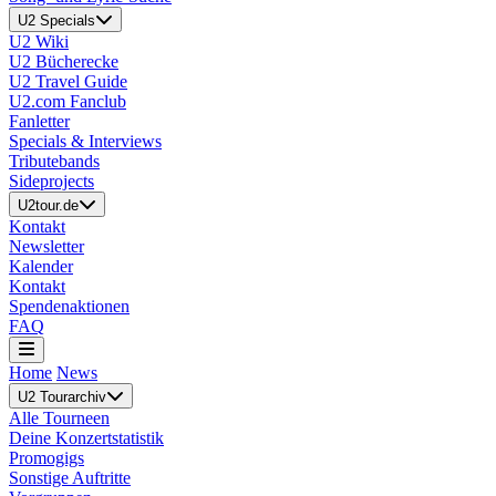
U2 Specials
U2 Wiki
U2 Bücherecke
U2 Travel Guide
U2.com Fanclub
Fanletter
Specials & Interviews
Tributebands
Sideprojects
U2tour.de
Kontakt
Newsletter
Kalender
Kontakt
Spendenaktionen
FAQ
Home
News
U2 Tourarchiv
Alle Tourneen
Deine Konzertstatistik
Promogigs
Sonstige Auftritte