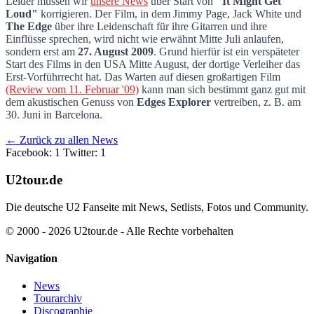
Leider müssen wir
unsere News
über Start von
"It Might Get
Loud"
korrigieren. Der Film, in dem Jimmy Page, Jack White und
"It Might Get Loud" Filmstart verschoben
The Edge
über ihre Leidenschaft für ihre Gitarren und ihre
Einflüsse sprechen, wird nicht wie erwähnt Mitte Juli anlaufen,
sondern erst am
27. August 2009
. Grund hierfür ist ein verspäteter
Start des Films in den USA Mitte August, der dortige Verleiher das
Erst-Vorführrecht hat. Das Warten auf diesen großartigen Film
(Review vom 11. Februar '09)
kann man sich bestimmt ganz gut mit
dem akustischen Genuss von
Edges Explorer
vertreiben, z. B. am
30. Juni in Barcelona.
← Zurück zu allen News
Facebook: 1
Twitter: 1
U2tour.de
Die deutsche U2 Fanseite mit News, Setlists, Fotos und Community.
© 2000 - 2026 U2tour.de - Alle Rechte vorbehalten
Navigation
News
Tourarchiv
Discographie