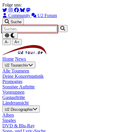
Zum Hauptinhalt springen
Zur Navigation springen
Folge uns:
Community
U2 Forum
Suche
A-
A+
Home
News
U2 Tourarchiv
Alle Tourneen
Deine Konzertstatistik
Promogigs
Sonstige Auftritte
Vorgruppen
Gastauftritte
Länderansicht
U2 Discographie
Alben
Singles
DVD & Blu-Ray
Song- und Lyric-Suche