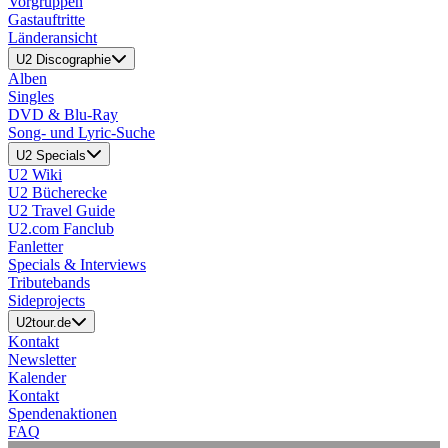
Vorgruppen
Gastauftritte
Länderansicht
U2 Discographie
Alben
Singles
DVD & Blu-Ray
Song- und Lyric-Suche
U2 Specials
U2 Wiki
U2 Bücherecke
U2 Travel Guide
U2.com Fanclub
Fanletter
Specials & Interviews
Tributebands
Sideprojects
U2tour.de
Kontakt
Newsletter
Kalender
Kontakt
Spendenaktionen
FAQ