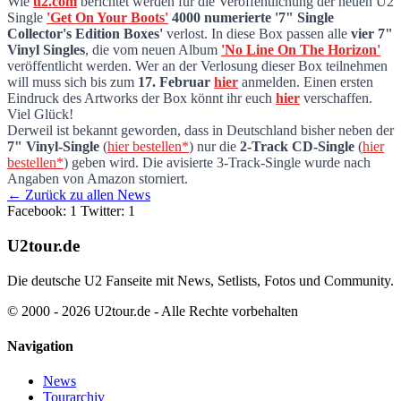
Wie
u2.com
berichtet werden für die Veröffentlichung der neuen U2
Single
'Get On Your Boots'
4000 numerierte '7" Single
U2.com verlost 4000 Mal die 'Single Collec
Collector's Edition Boxes'
verlost. In diese Box passen alle
vier 7"
Vinyl Singles
, die vom neuen Album
'No Line On The Horizon'
veröffentlicht werden. Wer an der Verlosung dieser Box teilnehmen
will muss sich bis zum
17. Februar
hier
anmelden. Einen ersten
Eindruck des Artworks der Box könnt ihr euch
hier
verschaffen.
Viel Glück!
Derweil ist bekannt geworden, dass in Deutschland bisher neben der
7" Vinyl-Single
(
hier bestellen*
) nur die
2-Track CD-Single
(
hier
bestellen*
) geben wird. Die avisierte 3-Track-Single wurde nach
Angaben von Amazon storniert.
← Zurück zu allen News
Facebook: 1
Twitter: 1
U2tour.de
Die deutsche U2 Fanseite mit News, Setlists, Fotos und Community.
© 2000 - 2026 U2tour.de - Alle Rechte vorbehalten
Navigation
News
Tourarchiv