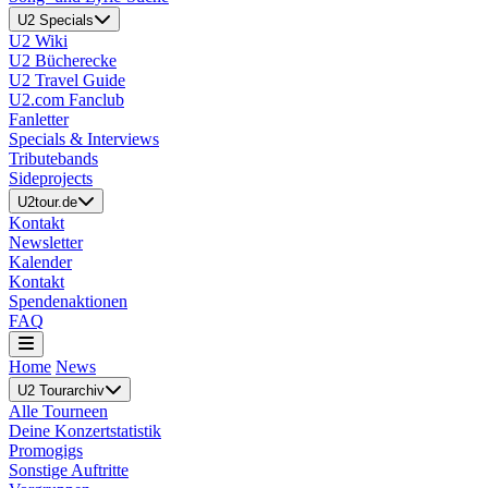
U2 Specials
U2 Wiki
U2 Bücherecke
U2 Travel Guide
U2.com Fanclub
Fanletter
Specials & Interviews
Tributebands
Sideprojects
U2tour.de
Kontakt
Newsletter
Kalender
Kontakt
Spendenaktionen
FAQ
Home
News
U2 Tourarchiv
Alle Tourneen
Deine Konzertstatistik
Promogigs
Sonstige Auftritte