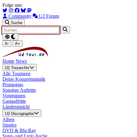
Zum Hauptinhalt springen
Zur Navigation springen
Folge uns:
Community
U2 Forum
Suche
A-
A+
Home
News
U2 Tourarchiv
Alle Tourneen
Deine Konzertstatistik
Promogigs
Sonstige Auftritte
Vorgruppen
Gastauftritte
Länderansicht
U2 Discographie
Alben
Singles
DVD & Blu-Ray
Song- und Lyric-Suche