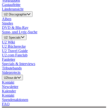
Vorgruppen
Gastauftritte
Länderansicht
U2 Discographie
Alben
Singles
DVD & Blu-Ray
Song- und Lyric-Suche
U2 Specials
U2 Wiki
U2 Bücherecke
U2 Travel Guide
U2.com Fanclub
Fanletter
Specials & Interviews
Tributebands
Sideprojects
U2tour.de
Kontakt
Newsletter
Kalender
Kontakt
Spendenaktionen
FAQ