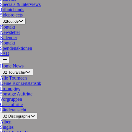
Specials & Interviews
Tributebands
Sideprojects
U2tour.de
Kontakt
Newsletter
Kalender
Kontakt
Spendenaktionen
FAQ
Home
News
U2 Tourarchiv
Alle Tourneen
Deine Konzertstatistik
Promogigs
Sonstige Auftritte
Vorgruppen
Gastauftritte
Länderansicht
U2 Discographie
Alben
Singles