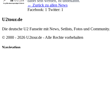
The Edge auf der Berlinale
dabei sein werden, ist unbekannt.
← Zurück zu allen News
Facebook: 1
Twitter: 1
U2tour.de
Die deutsche U2 Fanseite mit News, Setlists, Fotos und Community.
© 2000 - 2026 U2tour.de - Alle Rechte vorbehalten
Navigation
News
Tourarchiv
Discographie
Partner
Community
Kontakt
Über uns
Datenschutz
Impressum