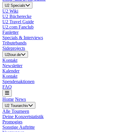
U2 Specials
U2 Wiki
U2 Bücherecke
U2 Travel Guide
U2.com Fanclub
Fanletter
Specials & Interviews
Tributebands
Sideprojects
U2tour.de
Kontakt
Newsletter
Kalender
Kontakt
Spendenaktionen
FAQ
Home
News
U2 Tourarchiv
Alle Tourneen
Deine Konzertstatistik
Promogigs
Sonstige Auftritte