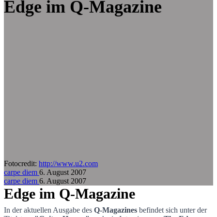
Zum Hauptinhalt springen
Edge im Q-Magazine
Fotocredit:
http://www.u2.com
carpe diem
6. August 2007
carpe diem
6. August 2007
Edge im Q-Magazine
In der aktuellen Ausgabe des
Q-Magazines
befindet sich unter der