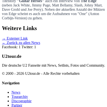
Titelstory
"Guitar Heroes"
auch ein Interview von
The Edge
Edge im Q-Magazine
(neben Jack White, Jimmy Page, Matt Bellamy, Slash, Johny Marr,
Dave Grohl und Joe Perry). Neben der aktuellen Anzahl der Mützen
von Edge scheint es auch um die Aufnahmen von "One" (Anton
Corbijn-Version) zu gehen.
Weitere Links
→ Externer Link
← Zurück zu allen News
Facebook: 1
Twitter: 1
U2tour.de
Die deutsche U2 Fanseite mit News, Setlists, Fotos und Community.
© 2000 - 2026 U2tour.de - Alle Rechte vorbehalten
Navigation
News
Tourarchiv
Discographie
Partner