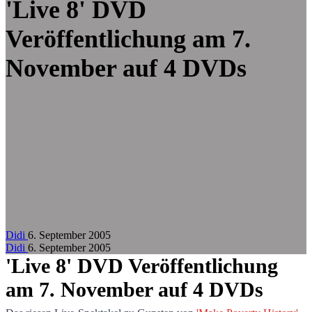
Zum Hauptinhalt springen
'Live 8' DVD
Veröffentlichung am 7.
November auf 4 DVDs
Didi
6. September 2005
Didi
6. September 2005
'Live 8' DVD Veröffentlichung
am 7. November auf 4 DVDs