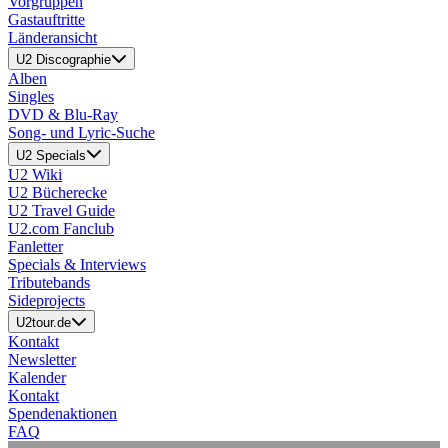
Vorgruppen
Gastauftritte
Länderansicht
U2 Discographie
Alben
Singles
DVD & Blu-Ray
Song- und Lyric-Suche
U2 Specials
U2 Wiki
U2 Bücherecke
U2 Travel Guide
U2.com Fanclub
Fanletter
Specials & Interviews
Tributebands
Sideprojects
U2tour.de
Kontakt
Newsletter
Kalender
Kontakt
Spendenaktionen
FAQ