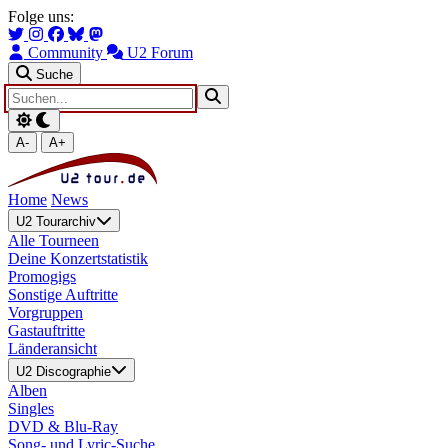
Zum Hauptinhalt springen
Zur Navigation springen
Folge uns:
Community
U2 Forum
Suche
A-
A+
Home
News
U2 Tourarchiv
Alle Tourneen
Deine Konzertstatistik
Promogigs
Sonstige Auftritte
Vorgruppen
Gastauftritte
Länderansicht
U2 Discographie
Alben
Singles
DVD & Blu-Ray
Song- und Lyric-Suche