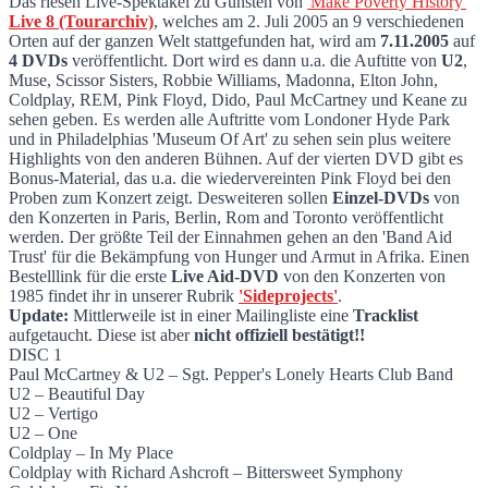
Das riesen Live-Spektakel zu Gunsten von
'Make Poverty History'
Live 8 (Tourarchiv)
, welches am 2. Juli 2005 an 9 verschiedenen
'Live 8' DVD Veröffentlichung am 7. Nov
Orten auf der ganzen Welt stattgefunden hat, wird am
7.11.2005
auf
4 DVDs
veröffentlicht. Dort wird es dann u.a. die Auftitte von
U2
,
Muse, Scissor Sisters, Robbie Williams, Madonna, Elton John,
Coldplay, REM, Pink Floyd, Dido, Paul McCartney und Keane zu
sehen geben. Es werden alle Auftritte vom Londoner Hyde Park
und in Philadelphias 'Museum Of Art' zu sehen sein plus weitere
Highlights von den anderen Bühnen. Auf der vierten DVD gibt es
Bonus-Material, das u.a. die wiedervereinten Pink Floyd bei den
Proben zum Konzert zeigt. Desweiteren sollen
Einzel-DVDs
von
den Konzerten in Paris, Berlin, Rom and Toronto veröffentlicht
werden. Der größte Teil der Einnahmen gehen an den 'Band Aid
Trust' für die Bekämpfung von Hunger und Armut in Afrika. Einen
Bestelllink für die erste
Live Aid-DVD
von den Konzerten von
1985 findet ihr in unserer Rubrik
'Sideprojects'
.
Update:
Mittlerweile ist in einer Mailingliste eine
Tracklist
aufgetaucht. Diese ist aber
nicht offiziell bestätigt!!
DISC 1
Paul McCartney & U2 – Sgt. Pepper's Lonely Hearts Club Band
U2 – Beautiful Day
U2 – Vertigo
U2 – One
Coldplay – In My Place
Coldplay with Richard Ashcroft – Bittersweet Symphony