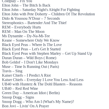
Coldplay – Fix You
Elton John – The Bitch Is Back
Elton John – Saturday Night's Alright For Fighting
Elton John with Pete Doherty – Children Of The Revolution
Dido & Youssou N'Dour – 7 Seconds
Stereophonics – Bartender And The Thief
REM – Everybody Hurts
REM – Man On The Moon
Ms Dynamite – Dy-Na-Mi-Tee
Keane – Somewhere Only We Know
Black Eyed Peas – Where Is The Love
Black Eyed Peas – Let's Get It Started
Black Eyed Peas with Stephen Marley – Get Up Stand Up
Duran Duran – Wild Boys ( Rome)
Bob Geldof – I Don't Like Mondays
Muse – Time Is Running Out ( Paris)
Travis – Sing
Kaiser Chiefs – I Predict A Riot
Kaiser Chiefs – Everyday I Love You Less And Less
UB40 with Hunterz & The Dohl Blasters – Reasons
UB40 – Red Red Wine
Green Day – American Idiot ( Berlin)
Snoop Dogg – Signs
Snoop Dogg – Who Am I (What's My Name)?
Bon Jovi – Livin' On A Prayer