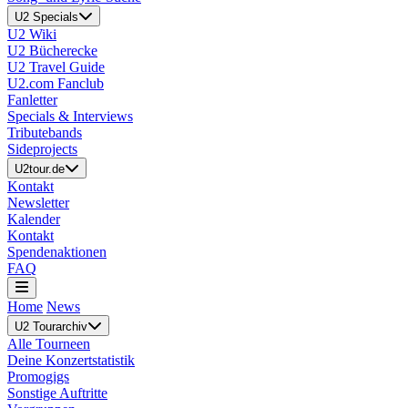
U2 Specials
U2 Wiki
U2 Bücherecke
U2 Travel Guide
U2.com Fanclub
Fanletter
Specials & Interviews
Tributebands
Sideprojects
U2tour.de
Kontakt
Newsletter
Kalender
Kontakt
Spendenaktionen
FAQ
Home
News
U2 Tourarchiv
Alle Tourneen
Deine Konzertstatistik
Promogigs
Sonstige Auftritte