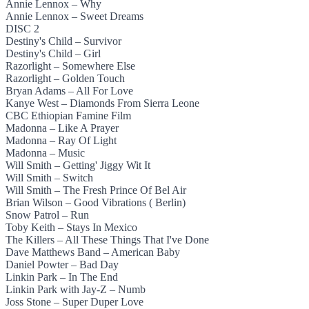
Annie Lennox – Why
Annie Lennox – Sweet Dreams
DISC 2
Destiny's Child – Survivor
Destiny's Child – Girl
Razorlight – Somewhere Else
Razorlight – Golden Touch
Bryan Adams – All For Love
Kanye West – Diamonds From Sierra Leone
CBC Ethiopian Famine Film
Madonna – Like A Prayer
Madonna – Ray Of Light
Madonna – Music
Will Smith – Getting' Jiggy Wit It
Will Smith – Switch
Will Smith – The Fresh Prince Of Bel Air
Brian Wilson – Good Vibrations ( Berlin)
Snow Patrol – Run
Toby Keith – Stays In Mexico
The Killers – All These Things That I've Done
Dave Matthews Band – American Baby
Daniel Powter – Bad Day
Linkin Park – In The End
Linkin Park with Jay-Z – Numb
Joss Stone – Super Duper Love