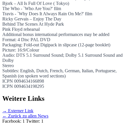
Bjork – All Is Full Of Love ( Tokyo)
The Who - `Who Are You?' film
Travis - `Why Does It Always Rain On Me?' film
Ricky Gervais – Enjoy The Day
Behind The Scenes At Hyde Park
Pink Floyd rehearsal
Additional bonus international performances may be added
Format: 4 Disc PAL DVD
Packaging: Fold-out Digipack in slipcase (12-page booklet)
Picture: 16:9/Colour
Audio: DTS 5.1 Surround Sound; Dolby 5.1 Surround Sound and
Dolby
Stereo
Subtitles: English, Dutch, French, German, Italian, Portuguese,
Spanish (on spoken word sections)
ICPN 0094634166898
ICPN 0094634198295
Weitere Links
→ Externer Link
← Zurück zu allen News
Facebook: 1
Twitter: 1