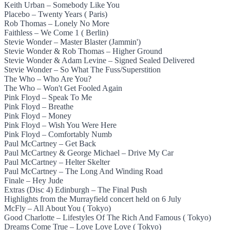
Keith Urban – Somebody Like You
Placebo – Twenty Years ( Paris)
Rob Thomas – Lonely No More
Faithless – We Come 1 ( Berlin)
Stevie Wonder – Master Blaster (Jammin')
Stevie Wonder & Rob Thomas – Higher Ground
Stevie Wonder & Adam Levine – Signed Sealed Delivered
Stevie Wonder – So What The Fuss/Superstition
The Who – Who Are You?
The Who – Won't Get Fooled Again
Pink Floyd – Speak To Me
Pink Floyd – Breathe
Pink Floyd – Money
Pink Floyd – Wish You Were Here
Pink Floyd – Comfortably Numb
Paul McCartney – Get Back
Paul McCartney & George Michael – Drive My Car
Paul McCartney – Helter Skelter
Paul McCartney – The Long And Winding Road
Finale – Hey Jude
Extras (Disc 4) Edinburgh – The Final Push
Highlights from the Murrayfield concert held on 6 July
McFly – All About You ( Tokyo)
Good Charlotte – Lifestyles Of The Rich And Famous ( Tokyo)
Dreams Come True – Love Love Love ( Tokyo)