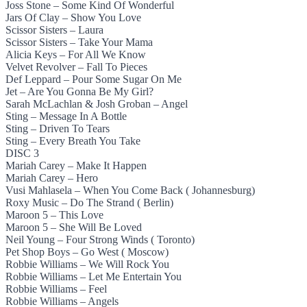
Joss Stone – Some Kind Of Wonderful
Jars Of Clay – Show You Love
Scissor Sisters – Laura
Scissor Sisters – Take Your Mama
Alicia Keys – For All We Know
Velvet Revolver – Fall To Pieces
Def Leppard – Pour Some Sugar On Me
Jet – Are You Gonna Be My Girl?
Sarah McLachlan & Josh Groban – Angel
Sting – Message In A Bottle
Sting – Driven To Tears
Sting – Every Breath You Take
DISC 3
Mariah Carey – Make It Happen
Mariah Carey – Hero
Vusi Mahlasela – When You Come Back ( Johannesburg)
Roxy Music – Do The Strand ( Berlin)
Maroon 5 – This Love
Maroon 5 – She Will Be Loved
Neil Young – Four Strong Winds ( Toronto)
Pet Shop Boys – Go West ( Moscow)
Robbie Williams – We Will Rock You
Robbie Williams – Let Me Entertain You
Robbie Williams – Feel
Robbie Williams – Angels