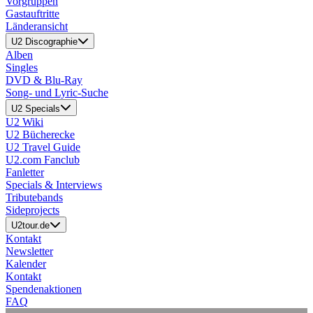
Vorgruppen
Gastauftritte
Länderansicht
U2 Discographie
Alben
Singles
DVD & Blu-Ray
Song- und Lyric-Suche
U2 Specials
U2 Wiki
U2 Bücherecke
U2 Travel Guide
U2.com Fanclub
Fanletter
Specials & Interviews
Tributebands
Sideprojects
U2tour.de
Kontakt
Newsletter
Kalender
Kontakt
Spendenaktionen
FAQ