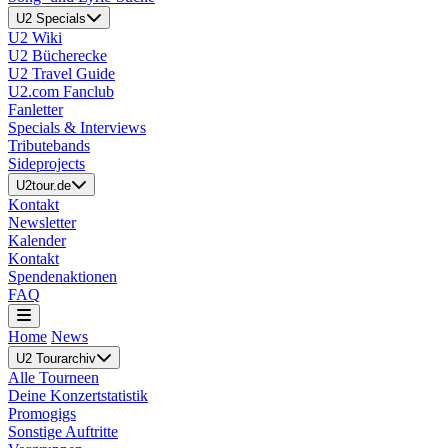
U2 Specials
U2 Wiki
U2 Bücherecke
U2 Travel Guide
U2.com Fanclub
Fanletter
Specials & Interviews
Tributebands
Sideprojects
U2tour.de
Kontakt
Newsletter
Kalender
Kontakt
Spendenaktionen
FAQ
Home
News
U2 Tourarchiv
Alle Tourneen
Deine Konzertstatistik
Promogigs
Sonstige Auftritte