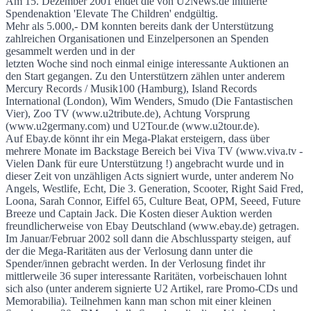
Am 15. Dezember 2001 endet die von U2News.de initiierte
Spendenaktion 'Elevate The Children' endgültig.
'Elevate The Children' Spendenaktion
Mehr als 5.000,- DM konnten bereits dank der Unterstützung
zahlreichen Organisationen und Einzelpersonen an Spenden
gesammelt werden und in der
letzten Woche sind noch einmal einige interessante Auktionen an
den Start gegangen. Zu den Unterstützern zählen unter anderem
Mercury Records / Musik100 (Hamburg), Island Records
International (London), Wim Wenders, Smudo (Die Fantastischen
Vier), Zoo TV (www.u2tribute.de), Achtung Vorsprung
(www.u2germany.com) und U2Tour.de (www.u2tour.de).
Auf Ebay.de könnt ihr ein Mega-Plakat ersteigern, dass über
mehrere Monate im Backstage Bereich bei Viva TV (www.viva.tv -
Vielen Dank für eure Unterstützung !) angebracht wurde und in
dieser Zeit von unzähligen Acts signiert wurde, unter anderem No
Angels, Westlife, Echt, Die 3. Generation, Scooter, Right Said Fred,
Loona, Sarah Connor, Eiffel 65, Culture Beat, OPM, Seeed, Future
Breeze und Captain Jack. Die Kosten dieser Auktion werden
freundlicherweise von Ebay Deutschland (www.ebay.de) getragen.
Im Januar/Februar 2002 soll dann die Abschlussparty steigen, auf
der die Mega-Raritäten aus der Verlosung dann unter die
Spender/innen gebracht werden. In der Verlosung findet ihr
mittlerweile 36 super interessante Raritäten, vorbeischauen lohnt
sich also (unter anderem signierte U2 Artikel, rare Promo-CDs und
Memorabilia). Teilnehmen kann man schon mit einer kleinen