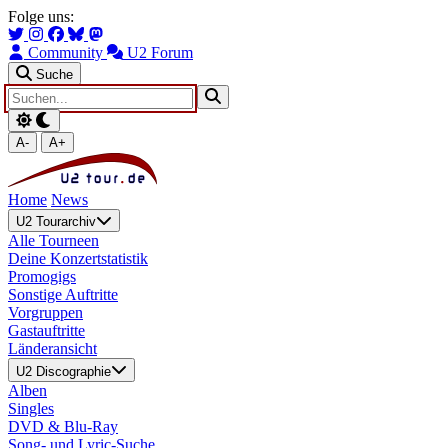
Zum Hauptinhalt springen
Zur Navigation springen
Folge uns:
Community
U2 Forum
Suche
A-
A+
Home
News
U2 Tourarchiv
Alle Tourneen
Deine Konzertstatistik
Promogigs
Sonstige Auftritte
Vorgruppen
Gastauftritte
Länderansicht
U2 Discographie
Alben
Singles
DVD & Blu-Ray
Song- und Lyric-Suche