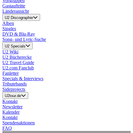
Vorgruppen
Gastauftritte
Länderansicht
U2 Discographie
Alben
Singles
DVD & Blu-Ray
Song- und Lyric-Suche
U2 Specials
U2 Wiki
U2 Bücherecke
U2 Travel Guide
U2.com Fanclub
Fanletter
Specials & Interviews
Tributebands
Sideprojects
U2tour.de
Kontakt
Newsletter
Kalender
Kontakt
Spendenaktionen
FAQ