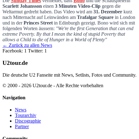
Die
Sunday Times
vermeldet, dass
Bono
und die Schauspielerin
Scarlett Johansson
einen
3 Minuten Video-Clip
gegen die
Bono und Scarlett Johansson gegen Welta
Weltarmut gedreht haben. Das Video wird am
31. Dezember
kurz
nach Mitternacht auf Leinwänden am
Trafalgar Square
in London
und in der
Princes Street
in Edinburgh gezeigt. Bono wird sich mit
folgenden Worten äussern:
"We're the first Generation that can end
extreme Poverty. By that I mean the kind of stupid Poverty that
allows a Child to die of Hunger in a World of Plenty"
← Zurück zu allen News
Facebook: 1
Twitter: 1
U2tour.de
Die deutsche U2 Fanseite mit News, Setlists, Fotos und Community.
© 2000 - 2026 U2tour.de - Alle Rechte vorbehalten
Navigation
News
Tourarchiv
Discographie
Partner
Community