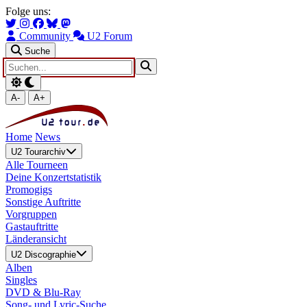
Zum Hauptinhalt springen
Zur Navigation springen
Folge uns:
Community
U2 Forum
Suche
A-
A+
Home
News
U2 Tourarchiv
Alle Tourneen
Deine Konzertstatistik
Promogigs
Sonstige Auftritte
Vorgruppen
Gastauftritte
Länderansicht
U2 Discographie
Alben
Singles
DVD & Blu-Ray
Song- und Lyric-Suche