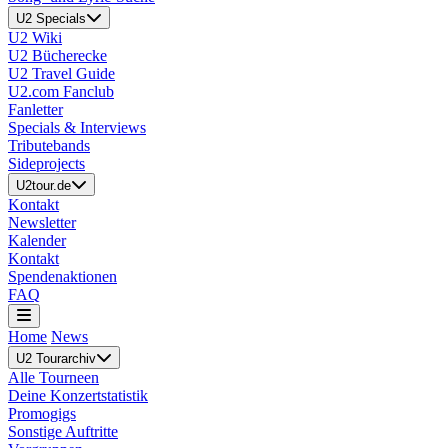
U2 Specials
U2 Wiki
U2 Bücherecke
U2 Travel Guide
U2.com Fanclub
Fanletter
Specials & Interviews
Tributebands
Sideprojects
U2tour.de
Kontakt
Newsletter
Kalender
Kontakt
Spendenaktionen
FAQ
Home
News
U2 Tourarchiv
Alle Tourneen
Deine Konzertstatistik
Promogigs
Sonstige Auftritte