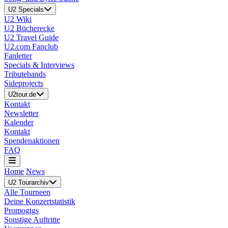
U2 Specials
U2 Wiki
U2 Bücherecke
U2 Travel Guide
U2.com Fanclub
Fanletter
Specials & Interviews
Tributebands
Sideprojects
U2tour.de
Kontakt
Newsletter
Kalender
Kontakt
Spendenaktionen
FAQ
Home
News
U2 Tourarchiv
Alle Tourneen
Deine Konzertstatistik
Promogigs
Sonstige Auftritte