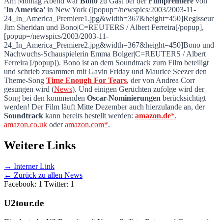
Am Montag Abend war
Bono
zu Gast bei der
Filmpremiere
von
'In America'
in New York ([popup=/newspics/2003/2003-11-
Bono bei 'In America' Filmpremiere
24_In_America_Premiere1.jpg&width=367&height=450]Regisseur
Jim Sheridan und Bono|C=REUTERS / Albert Ferreira[/popup],
[popup=/newspics/2003/2003-11-
24_In_America_Premiere2.jpg&width=367&height=450]Bono und
Nachwuchs-Schauspielerin Emma Bolger|C=REUTERS / Albert
Ferreira [/popup]). Bono ist an dem Soundtrack zum Film beteiligt
und schrieb zusammen mit Gavin Friday und Maurice Seezer den
Theme-Song
Time Enough For Tears
, der von Andrea Corr
gesungen wird (
News
). Und einigen Gerüchten zufolge wird der
Song bei den kommenden
Oscar-Nominierungen
berücksichtigt
werden! Der Film läuft Mitte Dezember auch hierzulande an, der
Soundtrack
kann bereits bestellt werden:
amazon.de
*
,
amazon.co.uk
oder
amazon.com*
.
Weitere Links
→ Interner Link
← Zurück zu allen News
Facebook: 1
Twitter: 1
U2tour.de