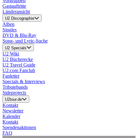
Vorgruppen
Gastauftritte
Länderansicht
U2 Discographie
Alben
Singles
DVD & Blu-Ray
Song- und Lyric-Suche
U2 Specials
U2 Wiki
U2 Bücherecke
U2 Travel Guide
U2.com Fanclub
Fanletter
Specials & Interviews
Tributebands
Sideprojects
U2tour.de
Kontakt
Newsletter
Kalender
Kontakt
Spendenaktionen
FAQ