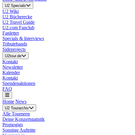
U2 Specials
U2 Wiki
U2 Bücherecke
U2 Travel Guide
U2.com Fanclub
Fanletter
Specials & Interviews
Tributebands
Sideprojects
U2tour.de
Kontakt
Newsletter
Kalender
Kontakt
Spendenaktionen
FAQ
Home
News
U2 Tourarchiv
Alle Tourneen
Deine Konzertstatistik
Promogigs
Sonstige Auftritte