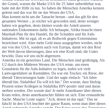
der Grund, warum die Marke USA für 25 Jahre unberührbar war,
hatte mit der Hilfe zu tun. So haben die Menschen Amerika kennen
gelernt und das war für sie das Wesen der USA.
Man kommt nicht um die Tatsache herum - und das gilt für den
gesamten Westen -, je reicher wir geworden sind, desto weniger
haben wir gegeben, desto kleiner wurde der Anteil unseres
nationalen Einkommens dafür. Ich behaupte, Afrika braucht einen
Marshall-Plan für den Handel, für die Schulden und für Aids-
Initiativen. Mir ist egal, ob es als Bollwerk gegen Extremismus
bezeichnet wird. Aber mehr Geld muss ausgegeben werden, nicht
nur von den USA, sondern auch von Europa, damit wir den Rest
der Welt davon überzeugen, dass wir eine Kraft sind, die Gutes
bewirkt. Dass wir uns nicht abgrenzen.
Amerika ist ein generöses Land. Die Menschen sind großzügig. Als
U2 durch den Mittleren Westen der USA reiste, um einen
Grundstein für die Aids-Initiative zu legen, trafen wir viele
Lastwagenfahrer an Raststätten. Da war ein Trucker, ein Riese, der
überall Tätowierungen hatte. Und der sagte einfach: "Ich fahre
überall hin. Südafrika! Da will ich hin." Der wusste, dass fünfzig
Prozent seiner Kollegen in Südafrika HIV-positiv sind und daran
sterben werden. Der wusste das! Je mehr Amerikaner über diesen
Kram reden, desto amerikanischer fühlen sie sich. Eine erstaunliche
Sache. Manche Leute sagen: "Ach, denen ist das egal." Das ist
falsch! In den USA leuchtet der ganze Raum, wenn man über dieses
Anteil nehmende Amerika spricht. Der Krieg gegen den Terrorismus