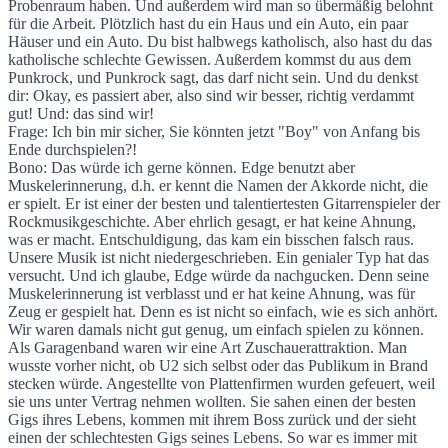
Probenraum haben. Und außerdem wird man so übermäßig belohnt
für die Arbeit. Plötzlich hast du ein Haus und ein Auto, ein paar
Häuser und ein Auto. Du bist halbwegs katholisch, also hast du das
katholische schlechte Gewissen. Außerdem kommst du aus dem
Punkrock, und Punkrock sagt, das darf nicht sein. Und du denkst
dir: Okay, es passiert aber, also sind wir besser, richtig verdammt
gut! Und: das sind wir!
Frage: Ich bin mir sicher, Sie könnten jetzt "Boy" von Anfang bis
Ende durchspielen?!
Bono: Das würde ich gerne können. Edge benutzt aber
Muskelerinnerung, d.h. er kennt die Namen der Akkorde nicht, die
er spielt. Er ist einer der besten und talentiertesten Gitarrenspieler der
Rockmusikgeschichte. Aber ehrlich gesagt, er hat keine Ahnung,
was er macht. Entschuldigung, das kam ein bisschen falsch raus.
Unsere Musik ist nicht niedergeschrieben. Ein genialer Typ hat das
versucht. Und ich glaube, Edge würde da nachgucken. Denn seine
Muskelerinnerung ist verblasst und er hat keine Ahnung, was für
Zeug er gespielt hat. Denn es ist nicht so einfach, wie es sich anhört.
Wir waren damals nicht gut genug, um einfach spielen zu können.
Als Garagenband waren wir eine Art Zuschauerattraktion. Man
wusste vorher nicht, ob U2 sich selbst oder das Publikum in Brand
stecken würde. Angestellte von Plattenfirmen wurden gefeuert, weil
sie uns unter Vertrag nehmen wollten. Sie sahen einen der besten
Gigs ihres Lebens, kommen mit ihrem Boss zurück und der sieht
einen der schlechtesten Gigs seines Lebens. So war es immer mit