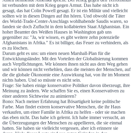
ist verbunden mit dem Krieg gegen Armut. Das habe nicht ich
gesagt, das hat Colin Powell gesagt. Er ist ein Militär und vielleicht
sollten wir in diesen Dingen auf ihn hören. Und obwohl die Täter
des World-Trade-Center-Anschlags wohlhabende Saudis waren, so
fanden sie doch Zuflucht in dem kollabierten Staat Afghanistan. Ein
hoher Beamter des Weißen Hauses in Washington gab uns
gegenüber zu: "Ja, wir wissen, es gibt weitere zehn potenzielle
Afghanistans in Afrika." Es ist billiger, das Feuer zu verhindern, als
es zu löschen.
Darum geht es uns: um einen neuen Marshall-Plan für die
Entwicklungsländer. Mit den Vorteilen der Globalisierung kommen
auch Verpflichtungen. Wir können ihnen nicht aus dem Weg gehen
und wir können nicht verhehlen, dass die meisten der Menschen, auf
die die globale Ökonomie eine Auswirkung hat, von ihr im Moment
nichts haben. Und so müsste es nicht sein.
Frage: Sie haben einige konservative Politiker davon überzeugt, ihre
Meinung zu ändern. Wie schaffen Sie es, einen Konservativen zu
einer anderen Sichtweise zu animieren?
Bono: Nach meiner Erfahrung hat Bösartigkeit keine politische
Farbe. Man findet extrem konservative Menschen, die ihr Haus
verkaufen, um einer Familie in Afrika zu helfen - oder sie machen
das eben nicht. Das habe ich gelernt. Ich habe immer versucht, an
die Überzeugungen der Menschen zu appellieren, die sie einmal
hatten. Sie haben sie vielleicht vergessen, aber ich erinnere sie