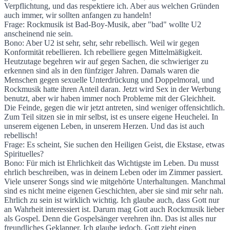
Verpflichtung, und das respektiere ich. Aber aus welchen Gründen
auch immer, wir sollten anfangen zu handeln!
Frage: Rockmusik ist Bad-Boy-Musik, aber "bad" wollte U2
anscheinend nie sein.
Bono: Aber U2 ist sehr, sehr, sehr rebellisch. Weil wir gegen
Konformität rebellieren. Ich rebelliere gegen Mittelmäßigkeit.
Heutzutage begehren wir auf gegen Sachen, die schwieriger zu
erkennen sind als in den fünfziger Jahren. Damals waren die
Menschen gegen sexuelle Unterdrückung und Doppelmoral, und
Rockmusik hatte ihren Anteil daran. Jetzt wird Sex in der Werbung
benutzt, aber wir haben immer noch Probleme mit der Gleichheit.
Die Feinde, gegen die wir jetzt antreten, sind weniger offensichtlich.
Zum Teil sitzen sie in mir selbst, ist es unsere eigene Heuchelei. In
unserem eigenen Leben, in unserem Herzen. Und das ist auch
rebellisch!
Frage: Es scheint, Sie suchen den Heiligen Geist, die Ekstase, etwas
Spirituelles?
Bono: Für mich ist Ehrlichkeit das Wichtigste im Leben. Du musst
ehrlich beschreiben, was in deinem Leben oder im Zimmer passiert.
Viele unserer Songs sind wie mitgehörte Unterhaltungen. Manchmal
sind es nicht meine eigenen Geschichten, aber sie sind mir sehr nah.
Ehrlich zu sein ist wirklich wichtig. Ich glaube auch, dass Gott nur
an Wahrheit interessiert ist. Darum mag Gott auch Rockmusik lieber
als Gospel. Denn die Gospelsänger verehren ihn. Das ist alles nur
freundliches Geklapper. Ich glaube jedoch, Gott zieht einen