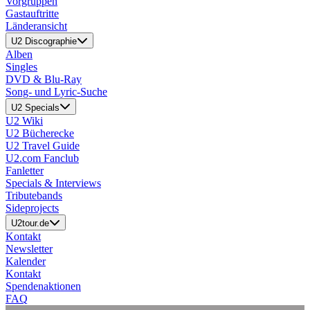
Vorgruppen
Gastauftritte
Länderansicht
U2 Discographie
Alben
Singles
DVD & Blu-Ray
Song- und Lyric-Suche
U2 Specials
U2 Wiki
U2 Bücherecke
U2 Travel Guide
U2.com Fanclub
Fanletter
Specials & Interviews
Tributebands
Sideprojects
U2tour.de
Kontakt
Newsletter
Kalender
Kontakt
Spendenaktionen
FAQ