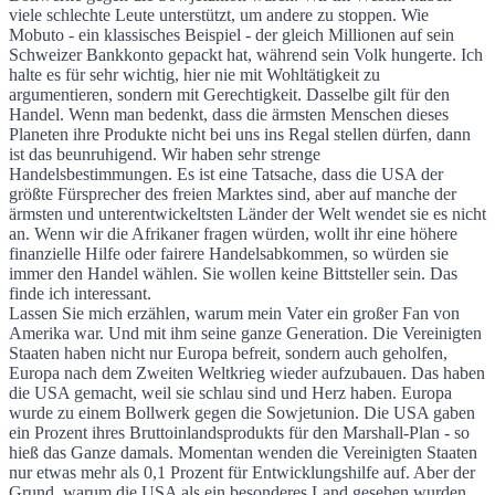
viele schlechte Leute unterstützt, um andere zu stoppen. Wie
Mobuto - ein klassisches Beispiel - der gleich Millionen auf sein
Schweizer Bankkonto gepackt hat, während sein Volk hungerte. Ich
halte es für sehr wichtig, hier nie mit Wohltätigkeit zu
argumentieren, sondern mit Gerechtigkeit. Dasselbe gilt für den
Handel. Wenn man bedenkt, dass die ärmsten Menschen dieses
Planeten ihre Produkte nicht bei uns ins Regal stellen dürfen, dann
ist das beunruhigend. Wir haben sehr strenge
Handelsbestimmungen. Es ist eine Tatsache, dass die USA der
größte Fürsprecher des freien Marktes sind, aber auf manche der
ärmsten und unterentwickeltsten Länder der Welt wendet sie es nicht
an. Wenn wir die Afrikaner fragen würden, wollt ihr eine höhere
finanzielle Hilfe oder fairere Handelsabkommen, so würden sie
immer den Handel wählen. Sie wollen keine Bittsteller sein. Das
finde ich interessant.
Lassen Sie mich erzählen, warum mein Vater ein großer Fan von
Amerika war. Und mit ihm seine ganze Generation. Die Vereinigten
Staaten haben nicht nur Europa befreit, sondern auch geholfen,
Europa nach dem Zweiten Weltkrieg wieder aufzubauen. Das haben
die USA gemacht, weil sie schlau sind und Herz haben. Europa
wurde zu einem Bollwerk gegen die Sowjetunion. Die USA gaben
ein Prozent ihres Bruttoinlandsprodukts für den Marshall-Plan - so
hieß das Ganze damals. Momentan wenden die Vereinigten Staaten
nur etwas mehr als 0,1 Prozent für Entwicklungshilfe auf. Aber der
Grund, warum die USA als ein besonderes Land gesehen wurden,