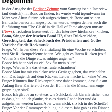
begonnen"
In der Ausgabe der
Berliner Zeitung
vom Samstag ist ein Interview
(auf deutsch) mit Bono zu finden. Es wurde wohl irgendwann im
Bono im Interview: "Mein Größenwahn ha
März von Alrun Steinrueck aufgezeichnet, da Bono auf seinen
Bandscheibenvorfall angesprochen wurde, wegen dem er auch die
Einführung von 'The Clash' in die Hall of Fame absagen musste
(
News
). Trotzdem lesenswert, für das Interview hier[/more] klicken.
Bono, Sänger der irischen Band U2, über Rückenleiden,
Gerechtigkeit, das Scheckbuch des Präsidenten und Gottes
Vorliebe für die Rockmusik
Frage: Wir haben diese Veranstaltung für eine Woche verschoben,
weil Sie Rückenprobleme hatten. Wie geht es Ihrem Rücken jetzt?
Wollen Sie die Dinge etwas ruhiger angehen?
Bono: Ich hatte viel zu viel Sex für mein Alter!
Frage: Werden Sie das etwas runterschrauben?
Bono: Man hat mir ein elektrisches Gerät gegeben, das mir helfen
soll. Das trage ich auf dem Rücken. Leider mache ich keine Witze.
Frage: Könnten Ihre Rückenprobleme daher kommen, dass Sie am
Anfang Ihrer Karriere oft von der Bühne in die Menschenmenge
gesprungen sind?
Bono: Ich glaube an so etwas wie Schicksal. Ich bin mir sicher, dass
es das gibt und ich glaube, dass es durch Gnade hier und da
aufgehalten werden kann. Aber wenn nicht, sitz ich in der Scheiße!
Frage: Vor der Grammyverleihung in diesem Jahr gab es ein Dinner,