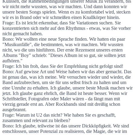
Kulissen, die Rahmenbedingungen unserer Musik zu verändern, bis
wir nicht mehr wussten, was wir machten. Und dann konnten wir
unsere besten Songs spielen. Wenn es zu komfortabel wird, stecken
wir es in Brand oder wir schmeißen einen Knallkörper hinein.
Frage: Es ist leicht erkennbar, dass Sie Variationen suchen. Sie
konzentrierten sich mehr auf den Rhythmus - etwas, was Sie vorher
nicht gemacht haben.
Bono: Wir wollten eine neue Sprache finden. Wir hatten ein paar
"Musikunfälle", die bestimmten, was wir machten. Wir wussten
nicht, wo die uns hinführen. Der erste Rezensent unseres ersten
Albums "Boy" schrieb: "Dieses Album ist so gut, sie sollten jetzt
aufhören."
Frage: Ich bin froh, dass Sie der Empfehlung nicht gefolgt sind!
Bono: Auf gewisse Art und Weise haben wir das aber gemacht. Das
ist genau das, was ich meine. Wir versuchen wieder und wieder, die
Band aufzubrechen, um sie für uns selbst frisch zu halten und um
eine Unruhe zu erhalten. Ich glaube, unsere beste Musik machen wir
jetzt. Ich glaube ganz ehrlich, die Band ist heute besser. Wenn wir
Schriftsteller, Fotografen oder Maler wären - da fängt man mit
vierzig gerade erst an. Aber Rockbands sind mit dreißig schon
ausgebrannt.
Frage: Warum ist U2 das nicht? Wie haben Sie es geschafft,
zusammen und relevant zu bleiben?
Bono: Ich glaube, teilweise ist das unsere Dickköpfigkeit. Wir sind
entschlossen, unser Potenzial zu realisieren, die Magie, die wir im