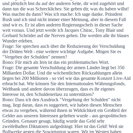
und plötzlich bist du auf der anderen Seite, dir wird zugehört und
dann tun die was Schreckliches: Sie geben dir, was du haben willst!
Was machst du dann? Was ich mache: Ich sage danke. Präsident
Bush und ich sind nicht immer einer Meinung, aber in diesem Fall
sind wir es. Er ist allen anderen Regierungschefs in dieser Sache
weit voraus. Und jetzt werde ich Jacques Chirac, Tony Blair und
Gerhard Schröder auf die Nerven gehen. Die werden alle ihr blaues
Wunder erleben.
Frage: Sie sprechen auch über die Reduzierung der Verschuldung
der Dritten Welt - eine weitere wichtige Aufgabe. Mögen Sie es
"Vergeben der Schulden" nennen?
Bono: Für mich als Iren ist das ein problematisches Wort.
Frage: Die gesamte Verschuldung der armen Länder liegt bei 350
Milliarden Dollar. Und die wöchentlichen Rückzahlungen allein
liegen bei 200 Millionen - so viel wie das gesamte Konzert Live-Aid
erbracht hat. Wie können Sie den Internationalen Währungsfonds,
Weltbank und andere davon überzeugen, dass es ihr eigenes
Interesse ist, den Schuldenerlass zu unterstützen?
Bono: Dass ich den Ausdruck "Vergebung der Schulden" nicht
mag, liegt daran, dass es suggeriert, wir haben diesen Menschen
etwas zu vergeben, während ihnen in Wirklichkeit ein Großteil der
Gelder aus unseren Interessen geliehen wurde - aus geopolitischen
Gründen. Genauer gesagt, häufig wurde das Geld sehr
zweifelhaften Diktatoren aufgedrängt: Hier ist das Geld! Weil sie
Bollwerke gegen die Sowjetunion waren. Wir im Westen haben