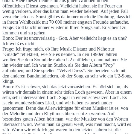
daran. Viele dieser Leute sind aus guten Gründen in den
öffentlichen Dienst gegangen. Vielleicht haben sie ihr Feuer ein
wenig verloren, aber das kann man wieder beleben. Auf jeden Fall
versuche ich das. Sonst gibt es da immer noch die Drohung, dass ich
in ihrem Wahlbezirk mit 70 000 meiner engsten Freunde auftauche.
Frage: Gott taucht immer wieder in Ihren Songs auf. Er scheint zu
kommen und zu gehen.
Bono: Der ist unzuverlässig - Gott. Aber vielleicht liegt es an uns?
Ich weiß es nicht.
Frage: Ich frage mich, ob Ihre Musik Distanz und Nähe zur
"Gnade" reflektiert, wie Sie es nennen. In den 1990er-Jahren
wollten Sie dem Sound de r alten U2 entfliehen, dann nahmen Sie
ihn wieder auf. Ich war im Studio, als Sie das Album "Pop"
aufnahmen, und Sie spielten "Velvet Dress". Sie berieten sich mit
den anderen Bandmitgliedern, ob der Song zu sehr wie ein U2-Song
klingt.
Bono: Es ist schwer, sich das jetzt vorzustellen. Es hört sich an, als
wären wir damals in einem sehr tiefen Loch gewesen. Aber in einem
sehr, sehr interessanten Loch. Sogar in einem schwarzen Loch. Es
ist ein wunderschönes Lied, und wir haben es auseinander
genommen. Denn das Allerwichtigste für einen Musiker ist es, von
der Melodie und dem Rhythmus überrascht zu werden. Auf
besonders guten Alben hört man, wie der Musiker von den Worten
überrascht wird. Wenn man zu genau weiß, was man macht, wird es
zäh. Worin wir wirklich gut waren in den letzten Jahren ist, die