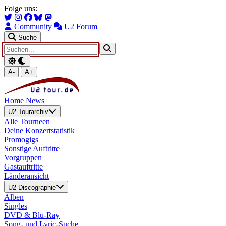
Zum Hauptinhalt springen
Zur Navigation springen
Folge uns:
Community
U2 Forum
Suche
A-
A+
Home
News
U2 Tourarchiv
Alle Tourneen
Deine Konzertstatistik
Promogigs
Sonstige Auftritte
Vorgruppen
Gastauftritte
Länderansicht
U2 Discographie
Alben
Singles
DVD & Blu-Ray
Song- und Lyric-Suche