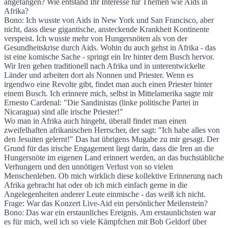
angefangen? Wie entstand Ihr Interesse für Themen wie Aids in
Afrika?
Bono: Ich wusste von Aids in New York und San Francisco, aber
nicht, dass diese gigantische, ansteckende Krankheit Kontinente
verspeist. Ich wusste mehr von Hungersnöten als von der
Gesundheitskrise durch Aids. Wohin du auch gehst in Afrika - das
ist eine komische Sache - springt ein Ire hinter dem Busch hervor.
Wir Iren gehen traditionell nach Afrika und in unterentwickelte
Länder und arbeiten dort als Nonnen und Priester. Wenn es
irgendwo eine Revolte gibt, findet man auch einen Priester hinter
einem Busch. Ich erinnere mich, selbst in Mittelamerika sagte mir
Ernesto Cardenal: "Die Sandinistas (linke politische Partei in
Nicaragua) sind alle irische Priester!"
Wo man in Afrika auch hingeht, überall findet man einen
zweifelhaften afrikanischen Herrscher, der sagt: "Ich habe alles von
den Jesuiten gelernt!" Das hat übrigens Mugabe zu mir gesagt. Der
Grund für das irische Engagement liegt darin, dass die Iren an die
Hungersnöte im eigenen Land erinnert werden, an das buchstäbliche
Verhungern und den unnötigen Verlust von so vielen
Menschenleben. Ob mich wirklich diese kollektive Erinnerung nach
Afrika gebracht hat oder ob ich mich einfach gerne in die
Angelegenheiten anderer Leute einmische - das weiß ich nicht.
Frage: War das Konzert Live-Aid ein persönlicher Meilenstein?
Bono: Das war ein erstaunliches Ereignis. Am erstaunlichsten war
es für mich, weil ich so viele Kämpfchen mit Bob Geldorf über