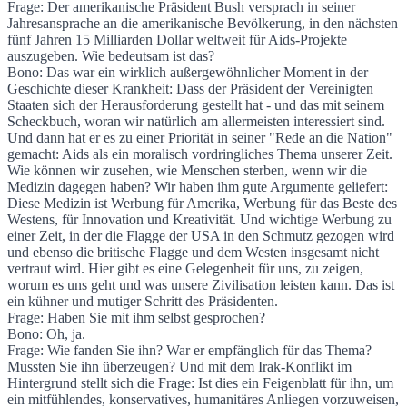
Frage: Der amerikanische Präsident Bush versprach in seiner
Jahresansprache an die amerikanische Bevölkerung, in den nächsten
fünf Jahren 15 Milliarden Dollar weltweit für Aids-Projekte
auszugeben. Wie bedeutsam ist das?
Bono: Das war ein wirklich außergewöhnlicher Moment in der
Geschichte dieser Krankheit: Dass der Präsident der Vereinigten
Staaten sich der Herausforderung gestellt hat - und das mit seinem
Scheckbuch, woran wir natürlich am allermeisten interessiert sind.
Und dann hat er es zu einer Priorität in seiner "Rede an die Nation"
gemacht: Aids als ein moralisch vordringliches Thema unserer Zeit.
Wie können wir zusehen, wie Menschen sterben, wenn wir die
Medizin dagegen haben? Wir haben ihm gute Argumente geliefert:
Diese Medizin ist Werbung für Amerika, Werbung für das Beste des
Westens, für Innovation und Kreativität. Und wichtige Werbung zu
einer Zeit, in der die Flagge der USA in den Schmutz gezogen wird
und ebenso die britische Flagge und dem Westen insgesamt nicht
vertraut wird. Hier gibt es eine Gelegenheit für uns, zu zeigen,
worum es uns geht und was unsere Zivilisation leisten kann. Das ist
ein kühner und mutiger Schritt des Präsidenten.
Frage: Haben Sie mit ihm selbst gesprochen?
Bono: Oh, ja.
Frage: Wie fanden Sie ihn? War er empfänglich für das Thema?
Mussten Sie ihn überzeugen? Und mit dem Irak-Konflikt im
Hintergrund stellt sich die Frage: Ist dies ein Feigenblatt für ihn, um
ein mitfühlendes, konservatives, humanitäres Anliegen vorzuweisen,