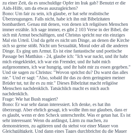
zu einer Zeit, da es unschuldige Opfer im Irak gab? Benutzt er die
Aids-Hilfe, um da etwas auszugleichen?
Bono: Um fair zu sein, ich glaube, er hat sehr realistische
Überzeugungen. Falls nicht, habe ich ihn mit Bibelzitaten
bombardiert. Genau mit denen, von denen ich religiösen Menschen
immer erzähle. Ich sage immer, es gibt 2 103 Verse in der Bibel, die
sich mit Armut beschäftigen, und Christus spricht nur ein einziges
Mal ein Urteil. Und da geht es nicht um Dinge, an denen die Kirche
sich so gerne stößt. Nicht um Sexualität, Moral oder all die anderen
Dinge. Es ging um Armut. Es ist eine fantastische und poetische
Passage bei Matthäus - 24, glaube ich: "Ich war nackt, und ihr habt
mich eingekleidet, ich war ein Fremder, und ihr habt mich
aufgenommen, ich war hungrig, und ihr habt mir zu essen gegeben."
Und sie sagen zu Christus: "Wovon sprichst du? Du warst das alles
nie." Und er sagt: "Also, sobald ihr das zu dem geringsten meiner
Brüder tut, tut ihr es zu mir." Dieses Bibelzitat macht religiöse
Menschen nachdenklich. Tatsächlich macht es mich auch
nachdenklich.
Frage: Wie hat Bush reagiert?
Bono: Er war sehr daran interessiert. Ich denke, es hat ihn
überzeugt. Aber ehrlich gesagt, ich wollte ihm nur glauben, dass er
es glaubt, wenn er den Scheck unterschreibt. Was er getan hat. Es ist
sehr interessant: Wenn du anfängst, Lärm zu machen, zu
demonstrieren, zu agitieren und du stehst vor einer Mauer von
Gleichgültigkeit. Und dann eines Tages durchbrichst du die Mauer