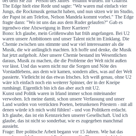
bei dem Sie zur "Person des Jahres" ernannt wurden. Ihr Gitarrist
The Edge hielt eine Rede und sagte: "Wir waren mal einfach vier
Jungs, die Rockmusik gemacht haben, und nun sitzen wir im Studio,
der Papst ist am Telefon, Nelson Mandela kommt vorbei." The Edge
fragte dann: "Wo ist uns das aus dem Ruder gelaufen?" Gab es
irgendwo eine Abzweigung in Ihrer Karriere?
Bono: Ich glaube, mein Größenwahn hat früh angefangen. Bei U2
waren unsere Ambitionen und unser Talent nicht im Einklang. Die
Chemie zwischen uns stimmte und war viel interessanter als die
Musik, die wir anfänglich machten. Ich hoffe und denke, die Musik
hat jetzt aufgeholt. Aber unsere Chemie bestand im Wesentlichen
daraus, Musik zu machen, die die Probleme der Welt nicht außen
vor lässt. Und das waren nicht nur die Sorgen und Nöte des
Vorstadtlebens, aus dem wir kamen, sondern alles, was auf der Welt
passierte. Vielleicht ist das etwas Irisches. Ich weiß genau, ohne U2
wäre ich einfach noch ein weiterer Spinner, der in der Kneipe
rumhängt. Eigentlich bin ich das aber auch mit U2.
Kunst und Politik waren in Irland immer schon miteinander
verwoben. Ich meine damit, schon unsere Verfassung und unser
Land wurden von verrückten Poeten, betrunkenen Priestern - mit all
denen würde ich mich wohl fühlen! - und von Politikern erdacht.
Ich glaube, das ist ein Kennzeichen unserer Gesellschaft. Und ich
glaube, das ist nicht so sonderbar, wie es zugegeben manchmal
aussieht.
Frage: Ihre politische Arbeit begann vor 15 Jahren. Wie hat das