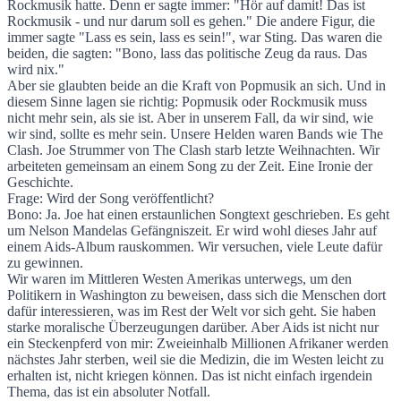
Rockmusik hatte. Denn er sagte immer: "Hör auf damit! Das ist
Rockmusik - und nur darum soll es gehen." Die andere Figur, die
immer sagte "Lass es sein, lass es sein!", war Sting. Das waren die
beiden, die sagten: "Bono, lass das politische Zeug da raus. Das
wird nix."
Aber sie glaubten beide an die Kraft von Popmusik an sich. Und in
diesem Sinne lagen sie richtig: Popmusik oder Rockmusik muss
nicht mehr sein, als sie ist. Aber in unserem Fall, da wir sind, wie
wir sind, sollte es mehr sein. Unsere Helden waren Bands wie The
Clash. Joe Strummer von The Clash starb letzte Weihnachten. Wir
arbeiteten gemeinsam an einem Song zu der Zeit. Eine Ironie der
Geschichte.
Frage: Wird der Song veröffentlicht?
Bono: Ja. Joe hat einen erstaunlichen Songtext geschrieben. Es geht
um Nelson Mandelas Gefängniszeit. Er wird wohl dieses Jahr auf
einem Aids-Album rauskommen. Wir versuchen, viele Leute dafür
zu gewinnen.
Wir waren im Mittleren Westen Amerikas unterwegs, um den
Politikern in Washington zu beweisen, dass sich die Menschen dort
dafür interessieren, was im Rest der Welt vor sich geht. Sie haben
starke moralische Überzeugungen darüber. Aber Aids ist nicht nur
ein Steckenpferd von mir: Zweieinhalb Millionen Afrikaner werden
nächstes Jahr sterben, weil sie die Medizin, die im Westen leicht zu
erhalten ist, nicht kriegen können. Das ist nicht einfach irgendein
Thema, das ist ein absoluter Notfall.