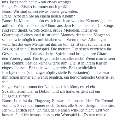
uns. Ist es noch heute - nur etwas weniger.
Frage: Das Risiko ist immer noch groß?
Bono: Wir sind schon etwas besser geworden.
Frage: Arbeiten Sie an einem neuen Album?
Bono: Ja. Momentan hört es sich noch an wie eine Kettensäge, die
aufheult. Wir machen das Album aus dem Bauch heraus. Die Songs
sind sehr direkt. Große Songs, große Melodien. Intensives
Gitarrenspiel eines total frustrierten Mannes, der seinen Sänger so
schnell wie möglich zurückhaben will. Wenn dieses Album gut
wird, hat das eine Menge mit ihm zu tun. Er ist sehr schüchtern in
Bezug auf sein Gitarrenspiel. Die meisten Gitarristen verziehen ihr
Gesicht zu einer Grimasse beim Spielen und bringen ihre Gitarre in
den Vordergrund. The Edge macht das alles nicht. Wenn man in sein
Haus kommt, liegt da keine Gitarre rum. Die ist in ihrem Kasten
eingeschlossen. Er ist ein wenig nervös. Er ist schließlich
Presbyterianer (sehr zugeknöpfte, steife Protestanten), und es war
ihm schon immer ein wenig peinlich, ein hervorragender Gitarrist zu
sein.
Frage: Woher kommt der Name U2? Ich hörte, es sei ein
Sozialhilfeformular in Dublin, und ich hörte, es geht auf ein
Flugzeug zurück.
Bono: Ja, es ist das Flugzeug. Es war nicht unsere Idee. Ein Freund
von uns, Steve, der immer noch für uns alle Alben designt, hatte sie.
Ich will ehrlich sein, ich mag den Namen wirklich nicht. Erst vor
kurzem fand ich heraus, dass es ein Wortspiel ist. Es war mir so