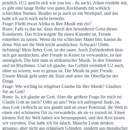
peinlich. (U2 spricht sich wie you too - du auch). Adam erzählte mir,
es gibt eine lange Reihe von guten Rockbands mit wirklich
schlechten Namen. Beatles ist ja auch so ein Wortspiel, und das
hatte ich auch noch nicht bemerkt.
Frage: Fließt etwas Afrika in Ihre Musik mit ein?
Bono: Falls es das tut, dann durch den besonderen Geist dieses
Kontinents. Das Schwierigste für einen Künstler ist, Freude
entstehen zu lassen. Wenn du ein schlechter Maler bist, kannst du
deine Wut auf die Welt leicht ausdrücken: Schwarz! Ohhh,
tiefsinnig! Mein lieber Gott, ist der sauer. Auch Zufriedenheit lässt
sich gut ausdrücken, aber Freude in Kunst zu verwandeln, ist fast
unmöglich. Die hört man in afrikanischer Musik. In den Stimmen
und im Rhythmus. Und ich glaube, das Gefühl vermittelt U2 auch,
ohne zu wissen, was es genau ist. Die Musik ist pure Freude.
Unsere Musik geht unter die Haut und unter die Oberfläche der
Dinge.
Frage: Wie wichtig ist religiöser Glaube für Ihre Musik? Glauben
Sie an Gott?
Bono: Ja, ich glaube an Gott. Aber die größere Frage für mich ist:
Glaubt Gott an mich? Oder an uns? Was ich aufregend finde, ist,
dass Gott vielleicht an uns glaubt und an unser Potenzial, die Welt in
einen viel schöneren Ort zu verwandeln, als sie es zurzeit ist. Einen
kleinen Teil der Welt haben wir herausgeputzt, und den Rest lassen
wir verrotten. Das halte ich für falsch. Manche Leute denken
genauso, aber nicht aus religiösen Gründen, sondern aus moralischer