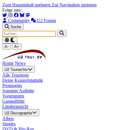
Zum Hauptinhalt springen
Zur Navigation springen
Folge uns:
Community
U2 Forum
Suche
A-
A+
Home
News
U2 Tourarchiv
Alle Tourneen
Deine Konzertstatistik
Promogigs
Sonstige Auftritte
Vorgruppen
Gastauftritte
Länderansicht
U2 Discographie
Alben
Singles
DVD & Blu-Ray