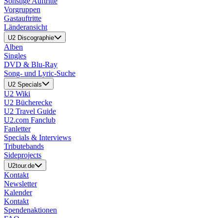
Sonstige Auftritte
Vorgruppen
Gastauftritte
Länderansicht
U2 Discographie
Alben
Singles
DVD & Blu-Ray
Song- und Lyric-Suche
U2 Specials
U2 Wiki
U2 Bücherecke
U2 Travel Guide
U2.com Fanclub
Fanletter
Specials & Interviews
Tributebands
Sideprojects
U2tour.de
Kontakt
Newsletter
Kalender
Kontakt
Spendenaktionen