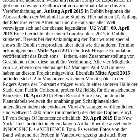
gibt einen etwaigen Zeithorizont von anderthalb Jahren bis zur
Veröffentlichung an.
Anfang April 2015
In Dublin beginnen die
Abrissarbeiten der Windmill Lane Studios. Hier nahmen U2 Anfang
der 80er ihre ersten Alben auf und die Fans aus aller Welt
verewigten sich auf der ebenso legendären "U2 Wall".
09. April
2015
Erste Gerüchte über einen Tourabschluss 2015 in Dublin
kursieren. Bereits bei der Ankündigung der Tour wurden special
shows für Dublin versprochen, aber nicht wie die anderen Termine
bekanntgegeben.
Mitte April 2015
Die Irish Hospice Foundation
veröffentlicht das Buch sons + fathers, eine Zusammenstellung von
Geschichten über diese familiäre Verbindung. Alle vier Mitglieder
von U2, ebenso der ehemalige U2-Manager Paul McGuinness
haben an diesem Projekt mitgewirkt. Ebenfalls
Mitte April 2015
befinden sich U2 in Vancouver, wo einen Monat später in der
Rogers Arena der Tourstart erfolgen wird. In einer anderen Halle der
Stadt, dem Pacific Coliseum, proben U2 fleißig für die anstehenden
Konzerte.
18. April 2015
Beim Record Store Day, an dem die
Plattenlabels weltweit die unabhängigen Schallplattenläden
unterstützen indem sie exklusive Vinyl-Pressungen veröffentlichen,
sind weltweit 5.000 Stück (nummeriert) der deluxe Doppel-Vinyl-
LP von Songs Of Innoncence erhältlich.
29. April 2015
Die New
York Times berichtet in einem langen Artikel über die anstehende
iNNOCENCE + eXERIENCE Tour. Es werden Fotos von der
Band während der Proben in Vancouver gezeigt und auch über