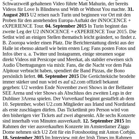
Schwarzweiß gehaltenen Video führte Matt Mahurin, der bereits
Videos für Love Is Blindness und With or Without You machte.
31.
August 2015
U2 reisen nach Turin und beginnen vor Ort mit den
Proben für den anstehenden Europa-Auftakt der iNNOCENCE +
eXPERIENCE Tour.
04. September 2015
In Turin beginnt das
zweite Leg der U2 iNNOCENCE + eXPERIENCE Tour 2015. Die
Setlist wird an einigen Stellen thematisch leicht geändert, so findet z.
B. Zooropa wieder einen Platz. Die Berichterstattung direkt aus der
Halle ist ebenso aktuell wie beim ersten Leg: Fans posten Fotos und
Infos über u. a. Twitter und Instagramm, einige streamen sogar
direkt Videos mit Persicope und Meerkat, als stabiler erweisen sich
Audio Übertragungen via mixlr. Fans, die die Nacht vor dem Pala
Alpitour verbracht haben, spendiert die Band Pizzas, die Bono
persönlich liefert.
08. September 2015
Die Gerüchteküche brodelte
immer stärker und nun wird es auf u2.com offiziell bekannt
gegeben: U2 werden Ende November zwei Shows in der Belfaster
SEE Arena und vier Shows als Abschluss des zweiten Legs in der
Dubliner 3Arena spielen. Der Vorverkauf beginnt gestaffelt ab dem
10. September, wobei U2.com Mitglieder aus Irland und Nordirland
als erste zuschlagen dürfen. Das Ticketlimit pro Person wird von
den bisherigen vier Tickets auf zwei abgesenkt. Alle sechs Konzerte
sind innerhalb von Minuten ausverkauft.
12. September 2015
Im
Rahmen der vier ausverkauften Konzerte im Amsterdamer Ziggo
Dome nehmen sich U2 Zeit für ein Fotoshooting mit Anton Corbjin.
18. September 2015
Im Interview mit der Irish Times im Rahmen