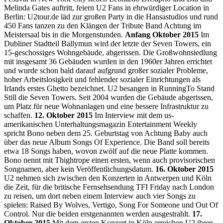
Melinda Gates auftritt, feiern U2 Fans in ehrwürdiger Location in
Berlin: U2tour.de läd zur großen Party in die Hansastudios und rund
450 Fans tanzen zu den Klängen der Tribute Band Achtung im
Meistersaal bis in die Morgenstunden.
Anfang Oktober 2015
Im
Dubliner Stadtteil Ballymun wird der letzte der Seven Towers, ein
15-geschossiges Wohngebäude, abgerissen. Die Großwohnsiedlung
mit insgesamt 36 Gebäuden wurden in den 1960er Jahren errichtet
und wurde schon bald darauf aufgrund großer sozialer Probleme,
hoher Arbeitslosigkeit und fehlender sozialer Einrichtungen als
Irlands erstes Ghetto bezeichnet. U2 besangen in RunningTo Stand
Still die Seven Towers. Seit 2004 wurden die Gebäude abgerissen,
um Platz für neue Wohnanlagen und eine bessere Infrastruktur zu
schaffen.
12. Oktober 2015
Im Interview mit dem us-
amerikanischen Unterhaltungsmagazin Entertainment Weekly
spricht Bono neben dem 25. Geburtstag von Achtung Baby auch
über das neue Album Songs Of Experience. Die Band soll bereits
etwa 18 Songs haben, wovon zwölf auf die neue Platte kommen.
Bono nennt mit Thightrope einen ersten, wenn auch provisorischen
Songnamen, aber kein Veröffentlichungsdatum.
16. Oktober 2015
U2 nehmen sich zwischen den Konzerten in Antwerpen und Köln
die Zeit, für die britische Fernsehsendung TFI Friday nach London
zu reisen, um dort neben einem Interview auch vier Songs zu
spielen: Raised By Wolves, Vertigo, Song For Someone und Out Of
Control. Nur die beiden erstgenannten werden ausgestrahlt.
17.
Oktober 2015
Mit dem ersten Konzert in Köln erreichen U2 ihren