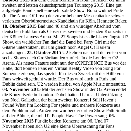
zweiten und letzten deutschsprachigen Tourstopp 2015. Eine gut
aufgelegte Band spielt eine sehr solide Show. Bono widmet Pride
(In The Name Of Love) der zuvor bei einer Messerattacke schwer
verletzten Oberbürgermeister-Kandidatin für Köln, Henriette Reker.
18. Oktober 2015
Bad und 40 sind ein würdiger Abschied vom
deutschen Publikum als Closer des zweiten und letzten Konzerts in
der Kölner Lanxess Arena. Mit 27 Songs ist es die bisher längste U2
Show, ein weiblicher Fan darf die Band bei Party Girl mit der
Gitarre unterstützen, nur um gleich noch Angel Of Harlem
anzuhängen.
25. Oktober 2015
U2 kehren nach mit der ersten von
sechs Shows nach Großbritannien zurück. In die Londoner O2
Arena. Als neues Feature steht nun der eXPERIENCE Bus vor der
Halle, dort können Fans ein Virtual Reality Video von Song For
Someone erleben, das speziell für diesen Zweck mit der Hilfe von
Fans weltweit gedreht wurde. Der Bus wird auch in Paris und
Dublin dabei sein. U2 werden hierbei von Apple Music unterstützt.
03. November 2015
Mit der sechsten Show in der O2 Arena endet
die Konzertserie in London. Dabei hatten U2 u. a. Unterstützung
von Noel Gallagher, der beim zweiten Konzert I Still Haven’t
Found What I’m Looking For spielte und mehrere Konzerte aus
dem Publikum sah. Außerdem war bei der dritten Show Patti Smith
auf der Bühne, die mit U2 People Have The Power sang.
06.
November 2015
Für die beiden Konzerte am 06. Und 07.
November haben sich U2 eine kleine Überraschung für Fans