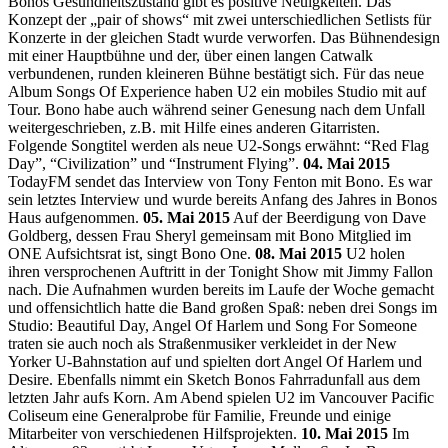
Bonos Gesundheitszustand gibt es positive Neuigkeiten. Das
Konzept der „pair of shows“ mit zwei unterschiedlichen Setlists für
Konzerte in der gleichen Stadt wurde verworfen. Das Bühnendesign
mit einer Hauptbühne und der, über einen langen Catwalk
verbundenen, runden kleineren Bühne bestätigt sich. Für das neue
Album Songs Of Experience haben U2 ein mobiles Studio mit auf
Tour. Bono habe auch während seiner Genesung nach dem Unfall
weitergeschrieben, z.B. mit Hilfe eines anderen Gitarristen.
Folgende Songtitel werden als neue U2-Songs erwähnt: “Red Flag
Day”, “Civilization” und “Instrument Flying”.
04. Mai 2015
TodayFM sendet das Interview von Tony Fenton mit Bono. Es war
sein letztes Interview und wurde bereits Anfang des Jahres in Bonos
Haus aufgenommen.
05. Mai 2015
Auf der Beerdigung von Dave
Goldberg, dessen Frau Sheryl gemeinsam mit Bono Mitglied im
ONE Aufsichtsrat ist, singt Bono One.
08. Mai 2015
U2 holen
ihren versprochenen Auftritt in der Tonight Show mit Jimmy Fallon
nach. Die Aufnahmen wurden bereits im Laufe der Woche gemacht
und offensichtlich hatte die Band großen Spaß: neben drei Songs im
Studio: Beautiful Day, Angel Of Harlem und Song For Someone
traten sie auch noch als Straßenmusiker verkleidet in der New
Yorker U-Bahnstation auf und spielten dort Angel Of Harlem und
Desire. Ebenfalls nimmt ein Sketch Bonos Fahrradunfall aus dem
letzten Jahr aufs Korn. Am Abend spielen U2 im Vancouver Pacific
Coliseum eine Generalprobe für Familie, Freunde und einige
Mitarbeiter von verschiedenen Hilfsprojekten.
10. Mai 2015
Im