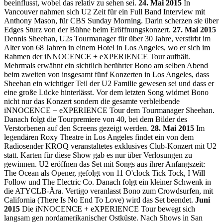
beeinflusst, wobei das relativ zu sehen sei.
24. Mai 2015
In
Vancouver nahmen sich U2 Zeit für ein Full Band Interview mit
Anthony Mason, für CBS Sunday Morning. Darin scherzen sie über
Edges Sturz von der Bühne beim Eröffnungskonzert.
27. Mai 2015
Dennis Sheehan, U2s Tourmanager für über 30 Jahre, verstirbt im
Alter von 68 Jahren in einem Hotel in Los Angeles, wo er sich im
Rahmen der iNNOCENCE + eXPERIENCE Tour aufhält.
Mehrmals erwähnt ein sichtlich berührter Bono am selben Abend
beim zweiten von insgesamt fünf Konzerten in Los Angeles, dass
Sheehan ein wichtiger Teil der U2 Familie gewesen sei und dass er
eine große Lücke hinterlässt. Vor dem letzten Song widmet Bono
nicht nur das Konzert sondern die gesamte verbleibende
iNNOCENCE + eXPERIENCE Tour dem Tourmanager Sheehan.
Danach folgt die Tourpremiere von 40, bei dem Bilder des
Verstorbenen auf den Screens gezeigt werden.
28. Mai 2015
Im
legendären Roxy Theatre in Los Angeles findet ein von dem
Radiosender KROQ veranstaltetes exklusives Club-Konzert mit U2
statt. Karten für diese Show gab es nur über Verlosungen zu
gewinnen. U2 eröffnen das Set mit Songs aus ihrer Anfangszeit:
The Ocean als Opener, gefolgt von 11 O'clock Tick Tock, I Will
Follow und The Electric Co. Danach folgt ein kleiner Schwenk in
die ATYCLB-Ära. Vertigo veranlasst Bono zum Crowdsurfen, mit
California (There Is No End To Love) wird das Set beendet.
Juni
2015
Die iNNOCENCE + eXPERIENCE Tour bewegt sich
langsam gen nordamerikanischer Ostküste. Nach Shows in San