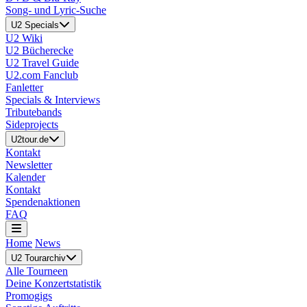
Song- und Lyric-Suche
U2 Specials
U2 Wiki
U2 Bücherecke
U2 Travel Guide
U2.com Fanclub
Fanletter
Specials & Interviews
Tributebands
Sideprojects
U2tour.de
Kontakt
Newsletter
Kalender
Kontakt
Spendenaktionen
FAQ
Home
News
U2 Tourarchiv
Alle Tourneen
Deine Konzertstatistik
Promogigs