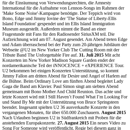
für die Einräumung von Verwendungsrechten, die Amnesty
International für die Aufnahme von Lennon-Songs im Rahmen der
'Make Some Noise'-Kampagne benötigte. Der Teppich wird von
Bono, Edge und Jimmy Iovine der 'The Statue of Liberty-Ellis
Island Foundation' gespendet und im Ellis Island Immigration
Museum ausgestellt. Außerdem nimmt die Band an einer
Fragestunde mit Fans für den Radiosender SiriusXM teil. Die
Aufzeichnung wird am 07. August gesendet. Am Abend treten Edge
und Adam überraschend bei der Party zum 20-jährigen Jubiläum der
Webseite @U2 im New Yorker Club The Cutting Room mit der
Tribute Band The Unforgettable Fire auf.
31. Juli 2015
Mit acht
Konzerten im New Yorker Madison Square Garden endet der
nordamerikanische Teil der iNNOCENCE + eXPERIENCE Tour.
U2 bekommen bei einigen Konzerten Unterstützung, so kommt
Jimmy Fallon am dritten Abend für Desire und Angel of Harlem auf
die Bühne. Beim Ordinary Love am fünften Abend begleitet Lady
Gaga die Band am Klavier. Paul Simon singt am siebten Abend
gemeinsam mit Bono Mother And Child Reunion. Das achte und
letzte Konzert wird mit I Still Haven’t Found What I’m Looking For
und Stand By Me mit der Unterstützung von Bruce Springsteen
beendet. Insgesamt spielten U2 36 ausverkaufte Konzerte in den
vergangenen Monaten, für über 650.000 Zuschauern.
August 2015
Nach Urlauben beginnen U2 in Südfrankreich mit Proben für die
anstehenden Europakonzerte.
27. August 2015
Ein neues Video zu
Song For Someone wird veröffentlicht. Regie bei diesem ganz in