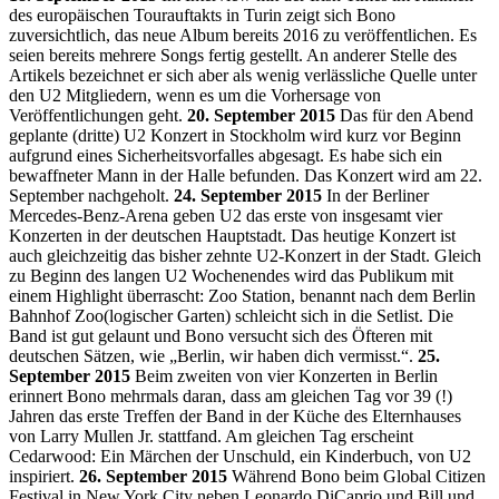
des europäischen Tourauftakts in Turin zeigt sich Bono
zuversichtlich, das neue Album bereits 2016 zu veröffentlichen. Es
seien bereits mehrere Songs fertig gestellt. An anderer Stelle des
Artikels bezeichnet er sich aber als wenig verlässliche Quelle unter
den U2 Mitgliedern, wenn es um die Vorhersage von
Veröffentlichungen geht.
20. September 2015
Das für den Abend
geplante (dritte) U2 Konzert in Stockholm wird kurz vor Beginn
aufgrund eines Sicherheitsvorfalles abgesagt. Es habe sich ein
bewaffneter Mann in der Halle befunden. Das Konzert wird am 22.
September nachgeholt.
24. September 2015
In der Berliner
Mercedes-Benz-Arena geben U2 das erste von insgesamt vier
Konzerten in der deutschen Hauptstadt. Das heutige Konzert ist
auch gleichzeitig das bisher zehnte U2-Konzert in der Stadt. Gleich
zu Beginn des langen U2 Wochenendes wird das Publikum mit
einem Highlight überrascht: Zoo Station, benannt nach dem Berlin
Bahnhof Zoo(logischer Garten) schleicht sich in die Setlist. Die
Band ist gut gelaunt und Bono versucht sich des Öfteren mit
deutschen Sätzen, wie „Berlin, wir haben dich vermisst.“.
25.
September 2015
Beim zweiten von vier Konzerten in Berlin
erinnert Bono mehrmals daran, dass am gleichen Tag vor 39 (!)
Jahren das erste Treffen der Band in der Küche des Elternhauses
von Larry Mullen Jr. stattfand. Am gleichen Tag erscheint
Cedarwood: Ein Märchen der Unschuld, ein Kinderbuch, von U2
inspiriert.
26. September 2015
Während Bono beim Global Citizen
Festival in New York City neben Leonardo DiCaprio und Bill und