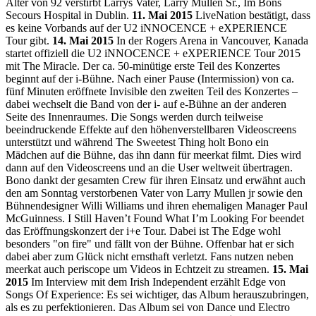
Alter von 92 verstirbt Larrys Vater, Larry Mullen Sr., Im Bons
Secours Hospital in Dublin.
11. Mai 2015
LiveNation bestätigt, dass
es keine Vorbands auf der U2 iNNOCENCE + eXPERIENCE
Tour gibt.
14. Mai 2015
In der Rogers Arena in Vancouver, Kanada
startet offiziell die U2 iNNOCENCE + eXPERIENCE Tour 2015
mit The Miracle. Der ca. 50-minütige erste Teil des Konzertes
beginnt auf der i-Bühne. Nach einer Pause (Intermission) von ca.
fünf Minuten eröffnete Invisible den zweiten Teil des Konzertes –
dabei wechselt die Band von der i- auf e-Bühne an der anderen
Seite des Innenraumes. Die Songs werden durch teilweise
beeindruckende Effekte auf den höhenverstellbaren Videoscreens
unterstützt und während The Sweetest Thing holt Bono ein
Mädchen auf die Bühne, das ihn dann für meerkat filmt. Dies wird
dann auf den Videoscreens und an die User weltweit übertragen.
Bono dankt der gesamten Crew für ihren Einsatz und erwähnt auch
den am Sonntag verstorbenen Vater von Larry Mullen jr sowie den
Bühnendesigner Willi Williams und ihren ehemaligen Manager Paul
McGuinness. I Still Haven’t Found What I’m Looking For beendet
das Eröffnungskonzert der i+e Tour. Dabei ist The Edge wohl
besonders "on fire" und fällt von der Bühne. Offenbar hat er sich
dabei aber zum Glück nicht ernsthaft verletzt. Fans nutzen neben
meerkat auch periscope um Videos in Echtzeit zu streamen.
15. Mai
2015
Im Interview mit dem Irish Independent erzählt Edge von
Songs Of Experience: Es sei wichtiger, das Album herauszubringen,
als es zu perfektionieren. Das Album sei von Dance und Electro