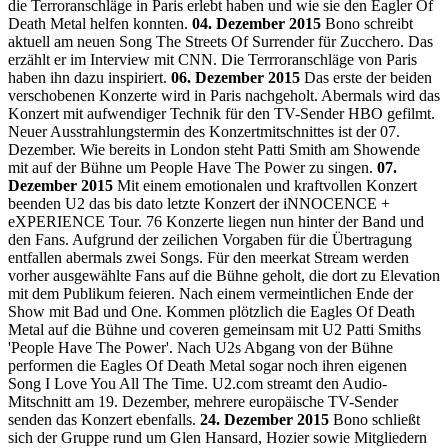
die Terroranschläge in Paris erlebt haben und wie sie den Eagler Of
Death Metal helfen konnten.
04. Dezember 2015
Bono schreibt
aktuell am neuen Song The Streets Of Surrender für Zucchero. Das
erzählt er im Interview mit CNN. Die Terrroranschläge von Paris
haben ihn dazu inspiriert.
06. Dezember 2015
Das erste der beiden
verschobenen Konzerte wird in Paris nachgeholt. Abermals wird das
Konzert mit aufwendiger Technik für den TV-Sender HBO gefilmt.
Neuer Ausstrahlungstermin des Konzertmitschnittes ist der 07.
Dezember. Wie bereits in London steht Patti Smith am Showende
mit auf der Bühne um People Have The Power zu singen.
07.
Dezember 2015
Mit einem emotionalen und kraftvollen Konzert
beenden U2 das bis dato letzte Konzert der iNNOCENCE +
eXPERIENCE Tour. 76 Konzerte liegen nun hinter der Band und
den Fans. Aufgrund der zeilichen Vorgaben für die Übertragung
entfallen abermals zwei Songs. Für den meerkat Stream werden
vorher ausgewählte Fans auf die Bühne geholt, die dort zu Elevation
mit dem Publikum feieren. Nach einem vermeintlichen Ende der
Show mit Bad und One. Kommen plötzlich die Eagles Of Death
Metal auf die Bühne und coveren gemeinsam mit U2 Patti Smiths
'People Have The Power'. Nach U2s Abgang von der Bühne
performen die Eagles Of Death Metal sogar noch ihren eigenen
Song I Love You All The Time. U2.com streamt den Audio-
Mitschnitt am 19. Dezember, mehrere europäische TV-Sender
senden das Konzert ebenfalls.
24. Dezember 2015
Bono schließt
sich der Gruppe rund um Glen Hansard, Hozier sowie Mitgliedern