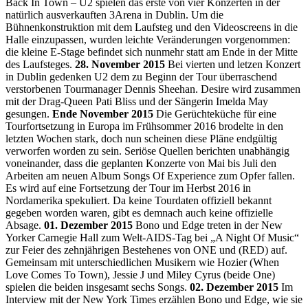
Back In Town – U2 spielen das erste von vier Konzerten in der
natürlich ausverkauften 3Arena in Dublin. Um die
Bühnenkonstruktion mit dem Laufsteg und den Videoscreens in die
Halle einzupassen, wurden leichte Veränderungen vorgenommen:
die kleine E-Stage befindet sich nunmehr statt am Ende in der Mitte
des Laufsteges.
28. November 2015
Bei vierten und letzen Konzert
in Dublin gedenken U2 dem zu Beginn der Tour überraschend
verstorbenen Tourmanager Dennis Sheehan. Desire wird zusammen
mit der Drag-Queen Pati Bliss und der Sängerin Imelda May
gesungen.
Ende November 2015
Die Gerüchteküche für eine
Tourfortsetzung in Europa im Frühsommer 2016 brodelte in den
letzten Wochen stark, doch nun scheinen diese Pläne endgültig
verworfen worden zu sein. Seriöse Quellen berichten unabhängig
voneinander, dass die geplanten Konzerte von Mai bis Juli den
Arbeiten am neuen Album Songs Of Experience zum Opfer fallen.
Es wird auf eine Fortsetzung der Tour im Herbst 2016 in
Nordamerika spekuliert. Da keine Tourdaten offiziell bekannt
gegeben worden waren, gibt es demnach auch keine offizielle
Absage.
01. Dezember 2015
Bono und Edge treten in der New
Yorker Carnegie Hall zum Welt-AIDS-Tag bei „A Night Of Music“
zur Feier des zehnjährigen Bestehenes von ONE und (RED) auf.
Gemeinsam mit unterschiedlichen Musikern wie Hozier (When
Love Comes To Town), Jessie J und Miley Cyrus (beide One)
spielen die beiden insgesamt sechs Songs.
02. Dezember 2015
Im
Interview mit der New York Times erzählen Bono und Edge, wie sie