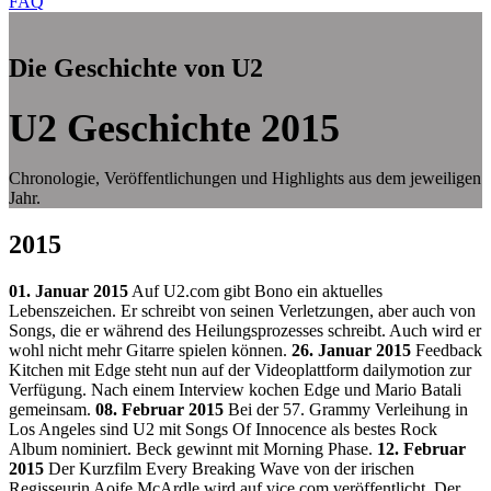
FAQ
Die Geschichte von U2
U2 Geschichte 2015
Chronologie, Veröffentlichungen und Highlights aus dem jeweiligen
Jahr.
2015
01. Januar 2015
Auf U2.com gibt Bono ein aktuelles
Lebenszeichen. Er schreibt von seinen Verletzungen, aber auch von
Songs, die er während des Heilungsprozesses schreibt. Auch wird er
wohl nicht mehr Gitarre spielen können.
26. Januar 2015
Feedback
Kitchen mit Edge steht nun auf der Videoplattform dailymotion zur
Verfügung. Nach einem Interview kochen Edge und Mario Batali
gemeinsam.
08. Februar 2015
Bei der 57. Grammy Verleihung in
Los Angeles sind U2 mit Songs Of Innocence als bestes Rock
Album nominiert. Beck gewinnt mit Morning Phase.
12. Februar
2015
Der Kurzfilm Every Breaking Wave von der irischen
Regisseurin Aoife McArdle wird auf vice.com veröffentlicht. Der