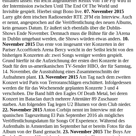
einfallen lassen: ein leicht abgeänderter Remix von The Fly wird in
der Intermission zwischen Until The End Of The World und
Invisible gespielt. Hierbei singt Bono live.
07. November 2015
Larry gibt dem irischen Radiosender RTE 2FM ein Interview. Auch
er nennt, angesprochen auf die Veröffentlichung des neuen Albums,
kein genaues Datum. Er äußert sich ebenfalls über die Dublin-
Shows Ende November. Demnach muss die Bühne für die 3Arena
in Dublin umgebaut werden, die Shows würden etwas anders.
10.
November 2015
Das erste von insgesamt vier Konzerten in der
Pariser AccorHotels Arena Bercy weicht in der Setlist leicht von den
bisherigen Konzerten ab: zwei Songs weniger werden gespielt.
Grund hierfür ist die Aufzeichnung der ersten drei Konzerte in der
Stadt für den us-amerikanischen TV-Sender HBO, der für Samstag,
14. November, die Ausstrahlung eines Zusammenschnitts der
Aufnahmen plant.
13. November 2015
Am Tag nach dem zweiten
Konzert wird Paris von Terroranschlägen erschüttert. Infolgedessen
werden die für das Wochenende geplanten Konzerte 3 und 4
verschoben. Die Band hilft den Eagles Of Death Metal, bei deren
Konzert im Bataclan durch mehrere Attentäter 89 Zuschauer
starben. Am folgenden Tag legen U2 Blumen vor dem Club nieder.
22. November 2015
Anton Corbijn nennt im Interview mit der
spanischen Tageszeitung El Pais September 2016 als mögliches
Veröffentlichungsdatum für Songs Of Experience. Während des
Aufenthalts in Amsterdam im September hat er bereits Fotos für das
Album von der Band gemacht.
23. November 2015
The Boys Are