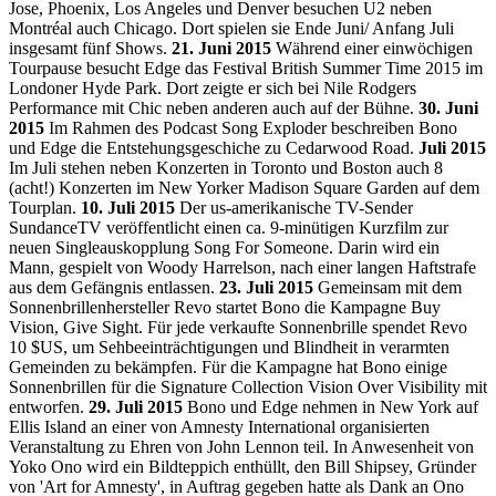
Jose, Phoenix, Los Angeles und Denver besuchen U2 neben
Montréal auch Chicago. Dort spielen sie Ende Juni/ Anfang Juli
insgesamt fünf Shows.
21. Juni 2015
Während einer einwöchigen
Tourpause besucht Edge das Festival British Summer Time 2015 im
Londoner Hyde Park. Dort zeigte er sich bei Nile Rodgers
Performance mit Chic neben anderen auch auf der Bühne.
30. Juni
2015
Im Rahmen des Podcast Song Exploder beschreiben Bono
und Edge die Entstehungsgeschiche zu Cedarwood Road.
Juli 2015
Im Juli stehen neben Konzerten in Toronto und Boston auch 8
(acht!) Konzerten im New Yorker Madison Square Garden auf dem
Tourplan.
10. Juli 2015
Der us-amerikanische TV-Sender
SundanceTV veröffentlicht einen ca. 9-minütigen Kurzfilm zur
neuen Singleauskopplung Song For Someone. Darin wird ein
Mann, gespielt von Woody Harrelson, nach einer langen Haftstrafe
aus dem Gefängnis entlassen.
23. Juli 2015
Gemeinsam mit dem
Sonnenbrillenhersteller Revo startet Bono die Kampagne Buy
Vision, Give Sight. Für jede verkaufte Sonnenbrille spendet Revo
10 $US, um Sehbeeinträchtigungen und Blindheit in verarmten
Gemeinden zu bekämpfen. Für die Kampagne hat Bono einige
Sonnenbrillen für die Signature Collection Vision Over Visibility mit
entworfen.
29. Juli 2015
Bono und Edge nehmen in New York auf
Ellis Island an einer von Amnesty International organisierten
Veranstaltung zu Ehren von John Lennon teil. In Anwesenheit von
Yoko Ono wird ein Bildteppich enthüllt, den Bill Shipsey, Gründer
von 'Art for Amnesty', in Auftrag gegeben hatte als Dank an Ono