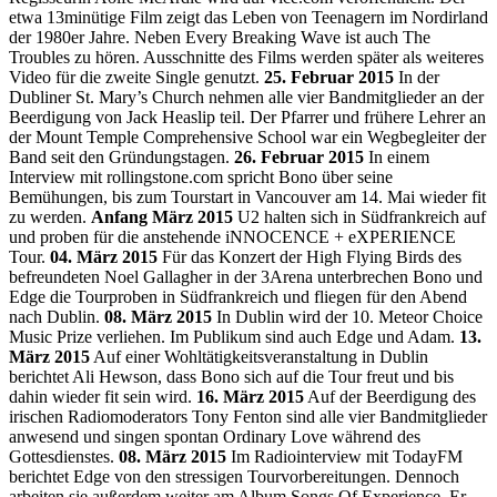
etwa 13minütige Film zeigt das Leben von Teenagern im Nordirland
der 1980er Jahre. Neben Every Breaking Wave ist auch The
Troubles zu hören. Ausschnitte des Films werden später als weiteres
Video für die zweite Single genutzt.
25. Februar 2015
In der
Dubliner St. Mary’s Church nehmen alle vier Bandmitglieder an der
Beerdigung von Jack Heaslip teil. Der Pfarrer und frühere Lehrer an
der Mount Temple Comprehensive School war ein Wegbegleiter der
Band seit den Gründungstagen.
26. Februar 2015
In einem
Interview mit rollingstone.com spricht Bono über seine
Bemühungen, bis zum Tourstart in Vancouver am 14. Mai wieder fit
zu werden.
Anfang März 2015
U2 halten sich in Südfrankreich auf
und proben für die anstehende iNNOCENCE + eXPERIENCE
Tour.
04. März 2015
Für das Konzert der High Flying Birds des
befreundeten Noel Gallagher in der 3Arena unterbrechen Bono und
Edge die Tourproben in Südfrankreich und fliegen für den Abend
nach Dublin.
08. März 2015
In Dublin wird der 10. Meteor Choice
Music Prize verliehen. Im Publikum sind auch Edge und Adam.
13.
März 2015
Auf einer Wohltätigkeitsveranstaltung in Dublin
berichtet Ali Hewson, dass Bono sich auf die Tour freut und bis
dahin wieder fit sein wird.
16. März 2015
Auf der Beerdigung des
irischen Radiomoderators Tony Fenton sind alle vier Bandmitglieder
anwesend und singen spontan Ordinary Love während des
Gottesdienstes.
08. März 2015
Im Radiointerview mit TodayFM
berichtet Edge von den stressigen Tourvorbereitungen. Dennoch
arbeiten sie außerdem weiter am Album Songs Of Experience. Er