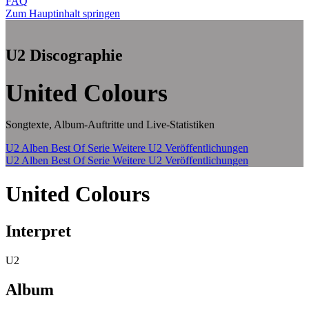
FAQ
Zum Hauptinhalt springen
U2 Discographie
United Colours
Songtexte, Album-Auftritte und Live-Statistiken
U2 Alben
Best Of Serie
Weitere U2 Veröffentlichungen
U2 Alben
Best Of Serie
Weitere U2 Veröffentlichungen
United Colours
Interpret
U2
Album