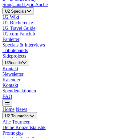
Song- und Lyric-Suche
U2 Specials
U2 Wiki
U2 Bücherecke
U2 Travel Guide
U2.com Fanclub
Fanletter
Specials & Interviews
Tributebands
Sideprojects
U2tour.de
Kontakt
Newsletter
Kalender
Kontakt
Spendenaktionen
FAQ
Home
News
U2 Tourarchiv
Alle Tourneen
Deine Konzertstatistik
Promogigs