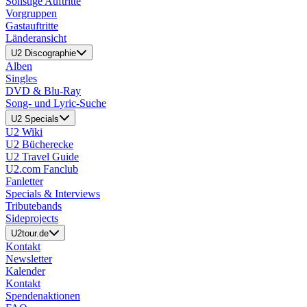
Sonstige Auftritte
Vorgruppen
Gastauftritte
Länderansicht
U2 Discographie
Alben
Singles
DVD & Blu-Ray
Song- und Lyric-Suche
U2 Specials
U2 Wiki
U2 Bücherecke
U2 Travel Guide
U2.com Fanclub
Fanletter
Specials & Interviews
Tributebands
Sideprojects
U2tour.de
Kontakt
Newsletter
Kalender
Kontakt
Spendenaktionen