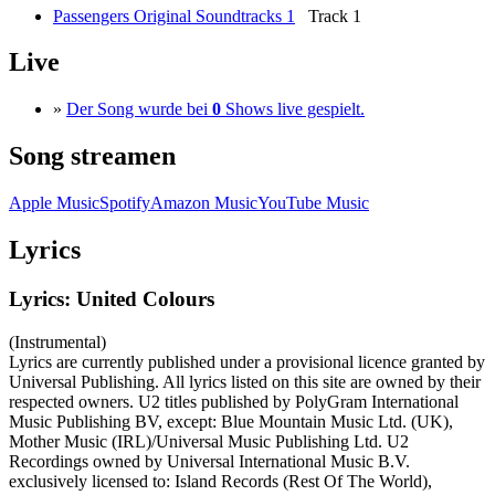
Passengers Original Soundtracks 1
Track 1
Live
»
Der Song wurde bei
0
Shows live gespielt.
Song streamen
Apple Music
Spotify
Amazon Music
YouTube Music
Lyrics
Lyrics: United Colours
(Instrumental)
Lyrics are currently published under a provisional licence granted by
Universal Publishing. All lyrics listed on this site are owned by their
respected owners. U2 titles published by PolyGram International
Music Publishing BV, except: Blue Mountain Music Ltd. (UK),
Mother Music (IRL)/Universal Music Publishing Ltd. U2
Recordings owned by Universal International Music B.V.
exclusively licensed to: Island Records (Rest Of The World),