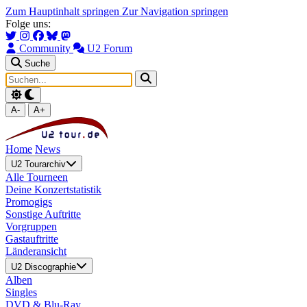
Zum Hauptinhalt springen
Zur Navigation springen
Folge uns:
Community
U2 Forum
Suche
A-
A+
Home
News
U2 Tourarchiv
Alle Tourneen
Deine Konzertstatistik
Promogigs
Sonstige Auftritte
Vorgruppen
Gastauftritte
Länderansicht
U2 Discographie
Alben
Singles
DVD & Blu-Ray